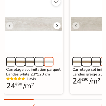


Carrelage sol imitation parquet
Carrelage sol imita
Landes white 23*120 cm
Landes greige 23*
24
/m²
1 avis
€90
24
/m²
€90