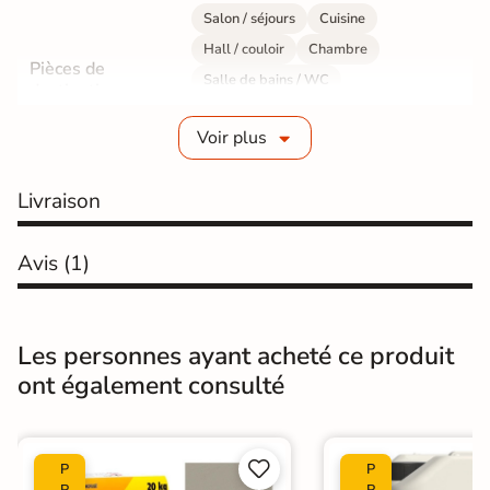
Salon / séjours
Cuisine
Hall / couloir
Chambre
Pièces de
Salle de bains / WC
destination
Bureau / Commerce
Mur intérieur
Voir plus
Sol intérieur
Fabrication
Grès cérame émaillé
Livraison
Epaisseur
8 mm
Avis
(1)
Résistance à
Gr4 - Très résistant
l'usure
Les personnes ayant acheté ce produit
Masse colorée
Non
ont également consulté
Bords
Non-rectifié
Finition
Mate


P
P
R
R