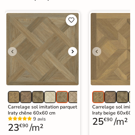
Normes
Certification CE


Origine
Espagne
Carrelage imitation parquet intérieur
|
Carrelage marron
|
Carrelage intérieur / extérieur
Catégories
identique
|
Carrelage sol cuisine
|
Carrelage salon moderne
|
Carrelage Chambre
|
Carrelage WC
Carrelage sol imitation parquet
Carrelage sol imita
Iraty chêne 60x60 cm
Iraty beige 60x60 
25
/m²
9 avis
€90
23
/m²
€90