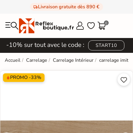
Livraison gratuite dès 890 €
0



-10% sur tout avec le code :
START10
Accueil
Carrelage
Carrelage Intérieur
carrelage imita
PROMO -33%

