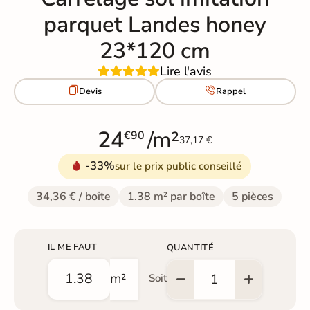
parquet Landes honey
23*120 cm
Lire l'avis


Devis
Rappel
24
/m²
€90
37,17 €
-33%
sur le prix public conseillé
34,36 € / boîte
1.38 m² par boîte
5 pièces
IL ME FAUT
QUANTITÉ
m²
Soit