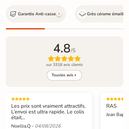
Garantie Anti-casse
Grès cérame émaillé
4.8
/5

sur 3318 avis clients
Tous
les avis
Les prix sont vraiment attractifs.
RAS
L’envoi est ultra rapide. Le colis
Jean Bapti
était...
Noellia.Q -
04/08/2026