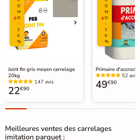
Surface
O
O
Lisse
M
M
O
O
Nombres de
40
-
-
tampons
2
2
0
0
Résistant au Gel
Oui
%
%
Pièce humides
Oui
Plancher
Joint fin gris moyen carrelage
Primaire d'accroch
Oui
Chauffant
20kg
52 avis
49
147 avis
€90
22
€90
Conditionnement
Boite
Choix
1er Choix
Pose
Coller
Meilleures ventes des carrelages
Support
Chape
Ancien carrelage
imitation parquet :