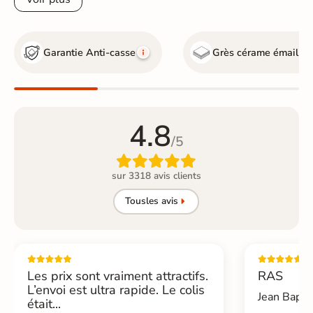
Garantie Anti-casse
Grès cérame émaillé
4.8
/5

sur 3318 avis clients
Tous
les avis
Les prix sont vraiment attractifs.
RAS
L’envoi est ultra rapide. Le colis
Jean Bapti
était...