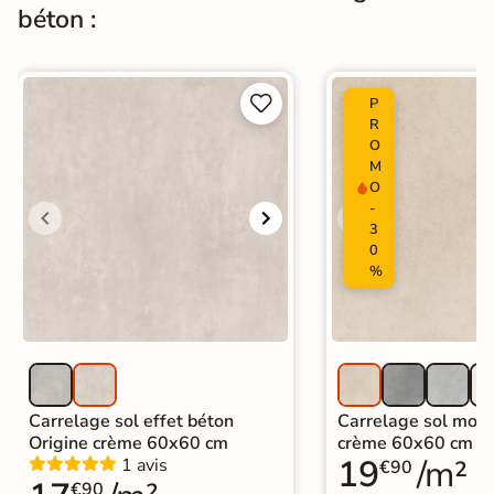
Support
Chape
Ancien carrelage
béton :
Normes
Certification CE


P
Origine
Italie
R
O
Carrelage effet béton ciré
|
M
Carrelage grand format et XXL
|
O
Carrelage 80x80
|
Carrelage marron
-
Catégories
|
Carrelage sol cuisine
|
3
Carrelage salon moderne
|
0
Carrelage Chambre
|
Carrelage WC
%
Carrelage sol effet béton
Carrelage sol mode
Origine crème 60x60 cm
crème 60x60 cm
19
/m²
1 avis
€90
€90