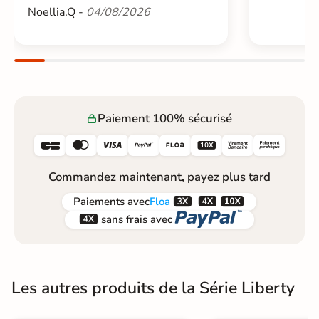
Noellia.Q -
04/08/2026
Paiement 100% sécurisé






Commandez maintenant, payez plus tard



Paiements
avec
Floa


sans frais avec
Les autres produits de la Série Liberty