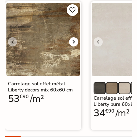


Carrelage sol effet métal
Liberty decors mix 60x60 cm
53
/m²
€90
Carrelage sol effet
Liberty pure 60x6
34
/m²
€90