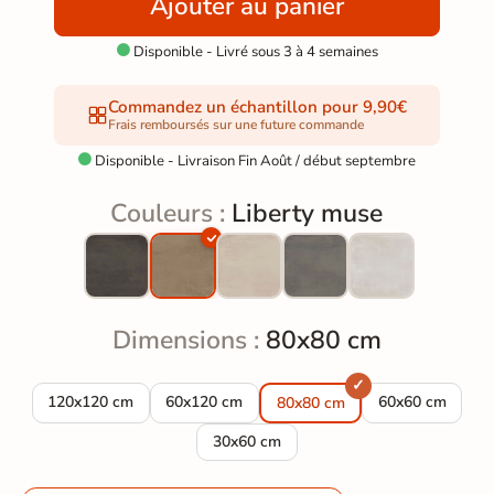
Ajouter au panier
Disponible - Livré sous 3 à 4 semaines

Commandez un échantillon pour 9,90€
Frais remboursés sur une future commande
Disponible - Livraison Fin Août / début septembre

Couleurs :
Liberty muse
Dimensions :
80x80 cm
Carrelage sol effet béton Liberty muse 120x120 cm
Carrelage sol effet béton Liberty muse 60x12
Carrelage sol e
120x120 cm
60x120 cm
60x60 cm
80x80 cm
Carrelage sol effet béton Liberty muse
30x60 cm