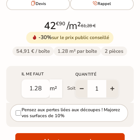


Devis
Rappel
42
/m²
€90
61,28 €
-30%
sur le prix public conseillé
54,91 € / boîte
1.28 m² par boîte
2 pièces
IL ME FAUT
QUANTITÉ
m²
Soit
Pensez aux pertes liées aux découpes ! Majorez
vos surfaces de 10%