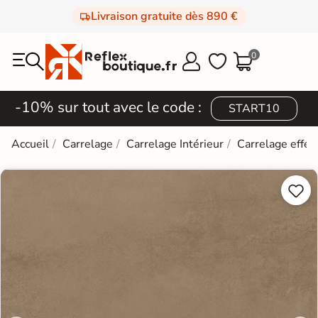
Livraison gratuite dès 890 €
0



-10% sur tout avec le code :
START10
Accueil
Carrelage
Carrelage Intérieur
Carrelage effet

