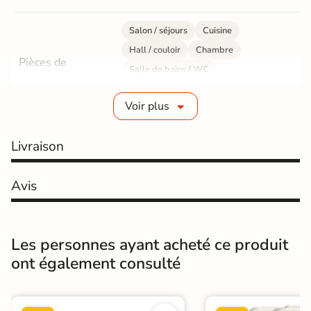
Salon / séjours
Cuisine
Hall / couloir
Chambre
Pièces de
Salle de bains / WC
destination
Bureau / Commerce
Mur intérieur
Voir plus
Sol intérieur
Fabrication
Grès cérame émaillé
Livraison
Epaisseur
9 mm
Avis
Résistance à
GR5 - Ultra-résistant
l'usure
Les personnes ayant acheté ce produit
Masse colorée
Oui
ont également consulté
Bords
rectifié