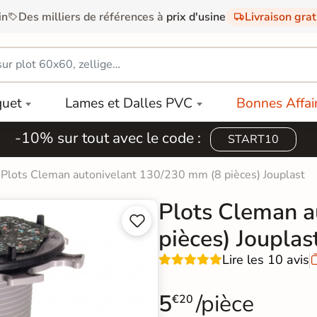
in
Des milliers de références à
prix d'usine
Livraison gra
quet
Lames et Dalles PVC
Bonnes Affai
-10% sur tout avec le code :
START10
Plots Cleman autonivelant 130/230 mm (8 pièces) Jouplast
Plots Cleman a


pièces) Jouplas
Lire les 10 avis
5
/pièce
€20