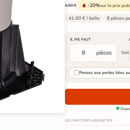
-20%
sur le prix pub
6,50 €
41,60 € / boîte
8 pièces pa
IL ME FAUT
pièces
Soit
Pensez aux pertes liées a
Dispon

LES FINITIONS ASSORTIES