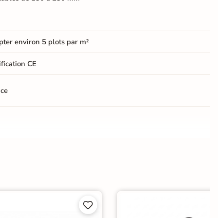
ter environ 5 plots par m²
ification CE
nce
last
 pour carrelage
|
Livraison express
|
e et joints livraison express

