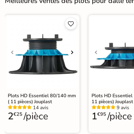
Meilleures ventes des plots pour dalle ter


Plots HD Essentiel 80/140 mm
Plots HD Essentiel
( 11 pièces) Jouplast
11 pièces) Jouplast
14 avis
9 avis
2
/pièce
1
/pièce
€25
€95