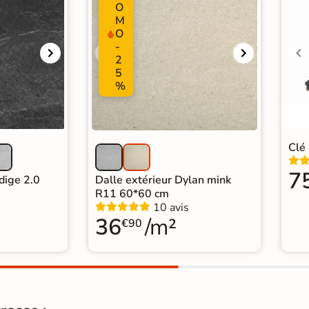
O
M
O
-
2
5
%
Clé 
7
dige 2.0
Dalle extérieur Dylan mink
R11 60*60 cm
10 avis
36
/m²
€90