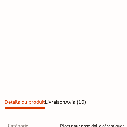
Terre
cuite &
tomette
Parement
mural
intérieur
PAR FORME &
DIMENSION
Carrelage
hexagonal
Détails du produit
Livraison
Avis
(10)
Carrelage très
grand format
Catégorie
Plots pour pose dalle céramiques