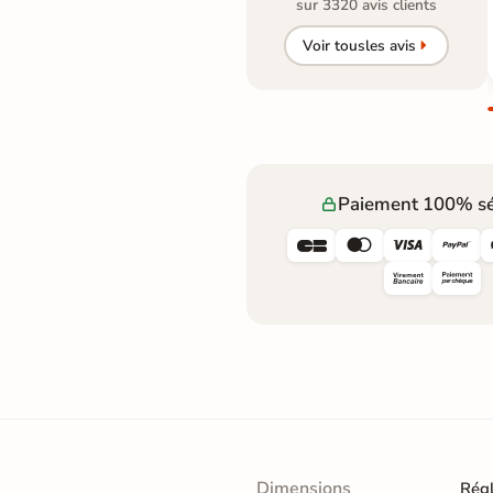
sur 3320 avis clients
Voir tous
les avis
Paiement 100% sé




Dimensions
Rég