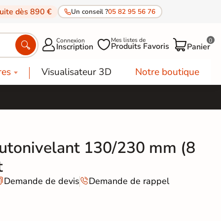
tuite dès 890 €
Un conseil ?
05 82 95 56 76
Mes listes de
Connexion
0




Produits Favoris
Inscription
Panier
res
Visualisateur 3D
Notre boutique
utonivelant 130/230 mm (8
t
Demande de devis
Demande de rappel

