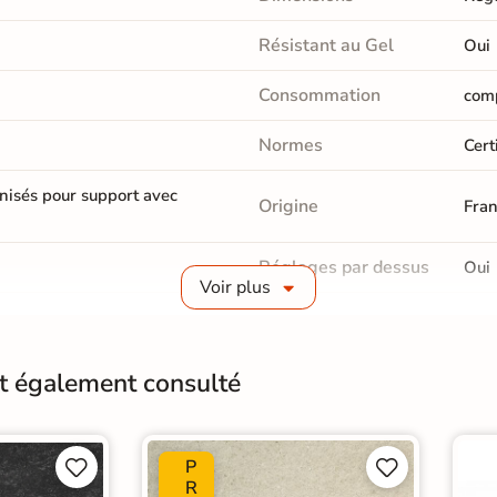
Résistant au Gel
Oui
Consommation
comp
Normes
Cert
onisés pour support avec
Origine
Fra
Réglages par dessus
Oui
Voir plus
Fabricant
Joup
Plot
nt également consulté
Catégories
Coll
P




R