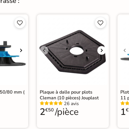
rasse :




 50/80 mm (
Plaque à dalle pour plots
Plo
Cleman (10 pièces) Jouplast
11 p
26 avis
2
/pièce
1
€50
€