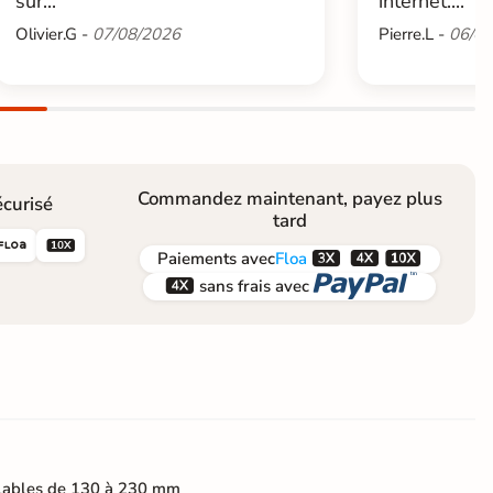
sur...
internet....
Olivier.G -
07/08/2026
Pierre.L -
06/08
Commandez maintenant, payez plus
curisé
tard





Paiements
avec
Floa


sans frais avec
lables de 130 à 230 mm