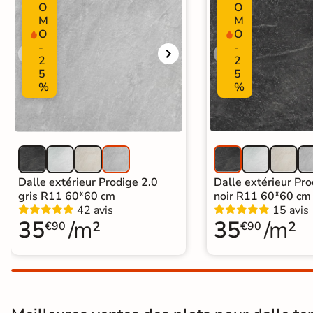
O
O
En une ou plusieurs fois
M
M
grâce à nos nombreuses
O
O
solutions de paiement
-
-
2
2
5
5
%
%
Paiement
Données
Confidentialité
100%
cryptées
garantie
sécurisé
Livraison rapide et soignée
Dalle extérieur Prodige 2.0
Dalle extérieur Pro
gris R11 60*60 cm
noir R11 60*60 cm
En savoir plus
42 avis
15 avis
35
/m²
35
/m²
€90
€90