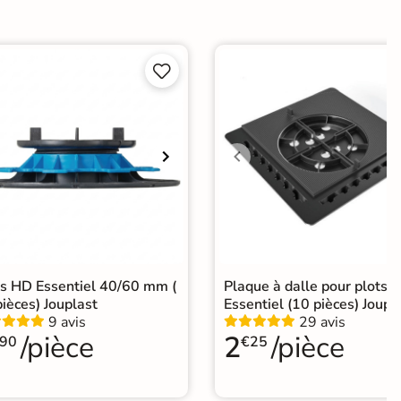


ts HD Essentiel 40/60 mm (
Plaque à dalle pour plots
ièces) Jouplast
Essentiel (10 pièces) Joupl
9 avis
29 avis
/pièce
2
/pièce
90
€25