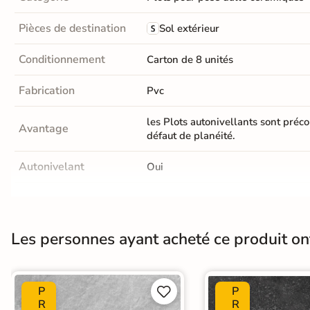
Carrelage extra fin
Pièces de destination
Sol extérieur
Voir tous les
Conditionnement
Carton de 8 unités
formats
Fabrication
Pvc
PAR FINITION
Carrelage poli /
les Plots autonivellants sont préc
Avantage
défaut de planéité.
semi-poli
Autonivelant
Oui
Carrelage brillant
Gomme contact incluse
Oui
Échantillons gratuits
Les personnes ayant acheté ce produit o
Gamme de plots
Cleman
PAIEMENT SÉCURISÉ
Payez comme
il vous plaira
P
P


R
R