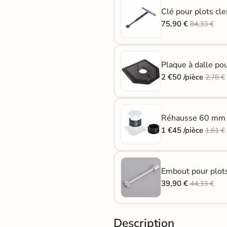
Clé pour plots cl
75,90 €
84,33 €
Plaque à dalle po
2 €50 /pièce
2,78 €
Réhausse 60 mm p
1 €45 /pièce
1,61 €
Embout pour plots
39,90 €
44,33 €
Description