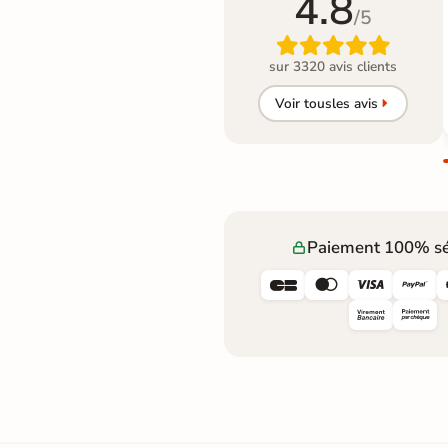
4.8
/5

sur 3320 avis clients
Voir tous
les avis
Paiement 100% sé



