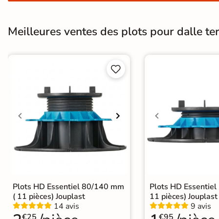
En une ou plusieurs fois
grâce à nos nombreuses
Meilleures ventes des plots pour dalle ter
solutions de paiement


Paiement
Données
Confidentialité
100%
cryptées
garantie
sécurisé
Livraison rapide et soignée
En savoir plus
Plots HD Essentiel 80/140 mm
Plots HD Essentiel
( 11 pièces) Jouplast
11 pièces) Jouplast
14 avis
9 avis
€25
€95