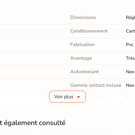
Dimensions
Régl
Conditionnement
Cart
Fabrication
Pvc
Avantage
Très
Autonivelant
Non
Gomme contact incluse
Non
Voir plus
Gamme de plots
Esse
ress
|
nt également consulté