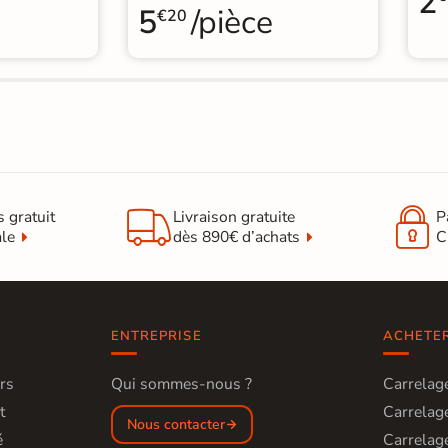
2
5
/pièce
€20


s gratuit
Livraison gratuite
P
ale
dès 890€ d’achats
C
ENTREPRISE
ACHETE
rs
Qui sommes-nous ?
Carrelage
t
Carrelage
Nous contacter
é
Carrelage