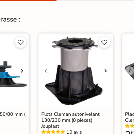
rasse :




 50/80 mm (
Plots Cleman autonivelant
Plaq
130/230 mm (8 pièces)
Cle
Jouplast
10 avis
€