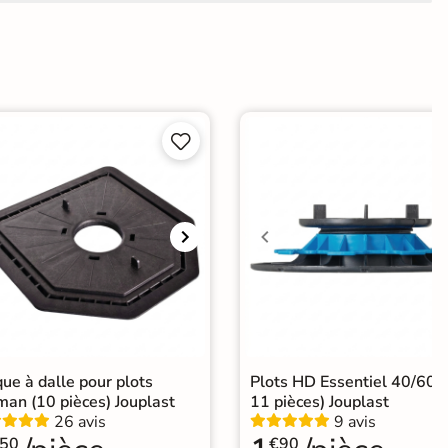


ue à dalle pour plots
Plots HD Essentiel 40/60 
man (10 pièces) Jouplast
11 pièces) Jouplast
26 avis
9 avis
50
€90