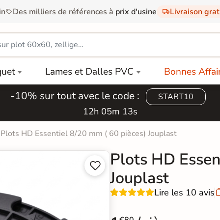
in
Des milliers de références à
prix d'usine
Livraison gra
quet
Lames et Dalles PVC
Bonnes Affai
-10% sur tout avec le code :
START10
12h 05m 12s
Plots HD Essentiel 8/20 mm ( 60 pièces) Jouplast
Plots HD Essen


Jouplast
Lire les 10 avis