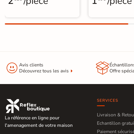
2
/pièce
1
/pièce


Avis clients
Échantillon
Découvrez tous les avis
Offre spéci
SERVICES

Livraison & Retou
La référence en ligne pour
Echantillon gratui
l'amenagement de votre maison
Paiement sécuris