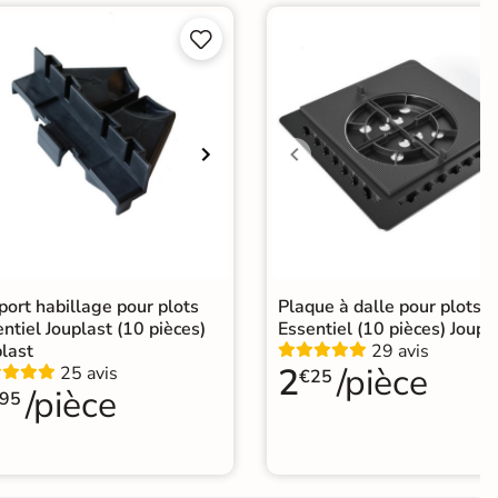


ort habillage pour plots
Plaque à dalle pour plots
ntiel Jouplast (10 pièces)
Essentiel (10 pièces) Joupl
last
29 avis
2
/pièce
25 avis
€25
/pièce
95