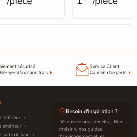
/pièce
1
/pièce

aiement sécurisé
Service Client
B/PayPal/3x sans frais
Conseil d'experts
R

Besoin d'inspiration ?
 intérieur
Découvrez nos conseils « Bien
 extérieur
choisir », nos guides
 salle de bain
d'aménagement et les