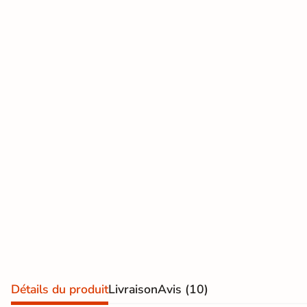
effet
d'expédition vous
seront facturés
—
pierre
et remboursés
intégralement
sur
naturelle
votre future
commande
Carrelage
effet
Demander mes
échantillons
béton
gratuits
Carrelage
effet
métal
Carrelage
moderne
Carrelage
Détails du produit
Livraison
Avis
(10)
effet