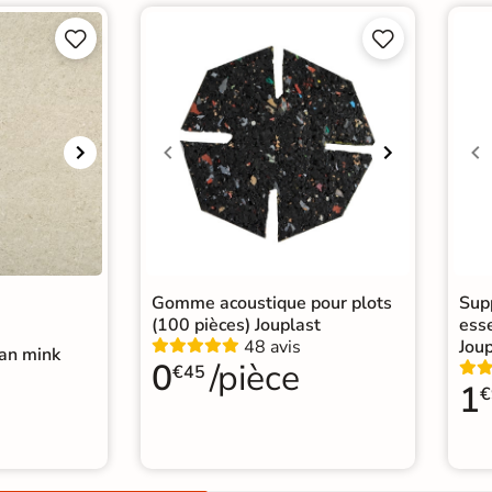




Gomme acoustique pour plots
Supp
(100 pièces) Jouplast
esse
48 avis
Joup
lan mink
0
/pièce
€45
1
€