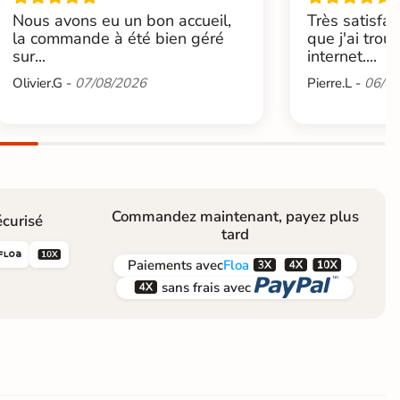
Nous avons eu un bon accueil,
Très satisfai
la commande à été bien géré
que j'ai trou
sur...
internet....
Olivier.G -
07/08/2026
Pierre.L -
06/08
Commandez maintenant, payez plus
curisé
tard





Paiements
avec
Floa


sans frais avec