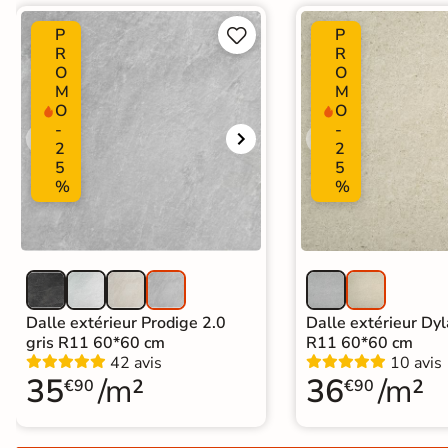
Carrelage extra fin
P
P


R
R
Voir tous les
O
O
formats
M
M
O
O
-
-
PAR FINITION
2
2
5
5
Carrelage poli /
%
%
semi-poli
Carrelage brillant
Échantillons gratuits
Dalle extérieur Prodige 2.0
Dalle extérieur Dy
gris R11 60*60 cm
R11 60*60 cm
PAIEMENT SÉCURISÉ
42 avis
10 avis
Payez comme
35
/m²
36
/m²
€90
€90
il vous plaira