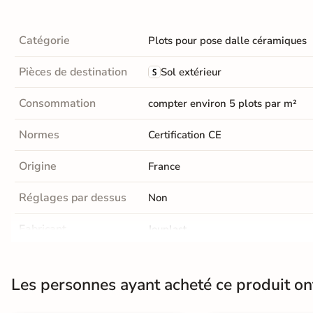
Terre
Catégorie
Plots pour pose dalle céramiques
cuite &
tomette
Pièces de destination
Sol extérieur
Parement
Consommation
compter environ 5 plots par m²
mural
Normes
Certification CE
intérieur
Origine
France
PAR FORME &
DIMENSION
Réglages par dessus
Non
Carrelage
Fabricant
Jouplast
hexagonal
Plot pour carrelage
|
Livraison exp
Catégories
Carrelage très
Colle et joints livraison express
Les personnes ayant acheté ce produit o
grand format