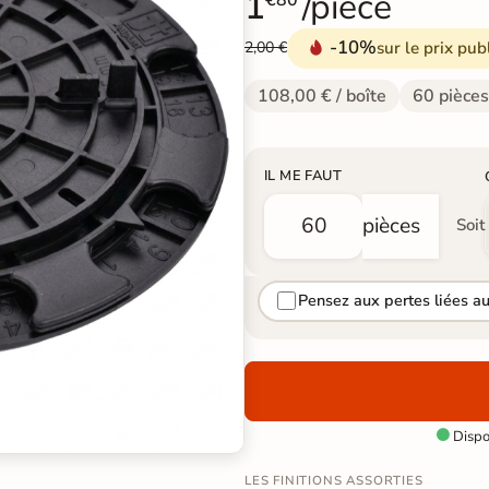
1
/pièce
€80
-10%
sur le prix pub
2,00 €
108,00 € / boîte
60 pièces
IL ME FAUT
pièces
Soit
Pensez aux pertes liées a
Dispon

LES FINITIONS ASSORTIES