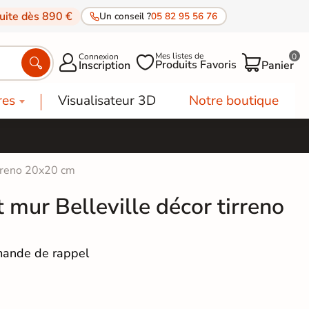
tuite dès 890 €
Un conseil ?
05 82 95 56 76
Mes listes de
Connexion
0




Produits Favoris
Inscription
Panier
res
Visualisateur 3D
Notre boutique
irreno 20x20 cm
t mur Belleville décor tirreno
ande de rappel