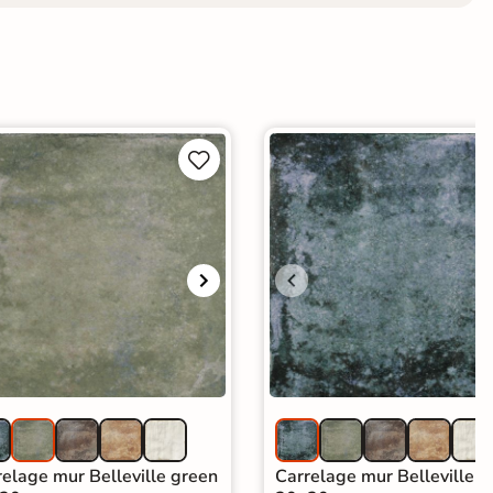


relage mur Belleville green
Carrelage mur Belleville b