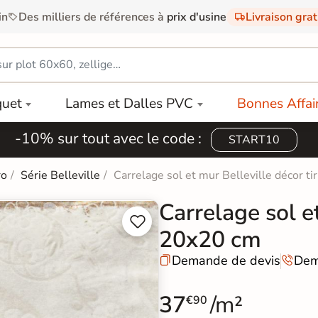
in
Des milliers de références à
prix d'usine
Livraison gra
quet
Lames et Dalles PVC
Bonnes Affai
-10% sur tout avec le code :
START10
ro
Série Belleville
Carrelage sol et mur Belleville décor t
Carrelage sol e


20x20 cm
Demande de devis
Dem


37
/m²
€90