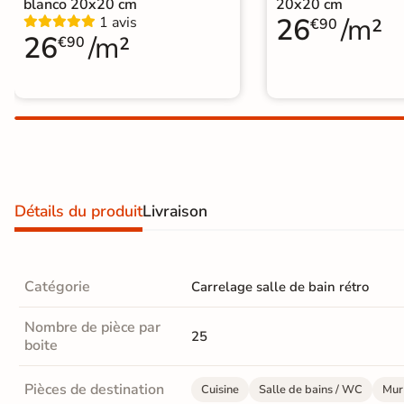
blanco 20x20 cm
20x20 cm
Carrelage extra fin
26
/m²
1 avis
€90
26
/m²
€90
Voir tous les
formats
PAR FINITION
Carrelage poli /
semi-poli
Détails du produit
Livraison
Carrelage brillant
Échantillons gratuits
Catégorie
Carrelage salle de bain rétro
Nombre de pièce par
25
boite
5j
Pièces de destination
Cuisine
Salle de bains / WC
Mur 
LIVRAISON