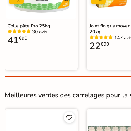
Colle pâte Pro 25kg
Joint fin gris moye
30 avis
20kg
41
147 avi
€90
22
€90
Meilleures ventes des carrelages pour la s

