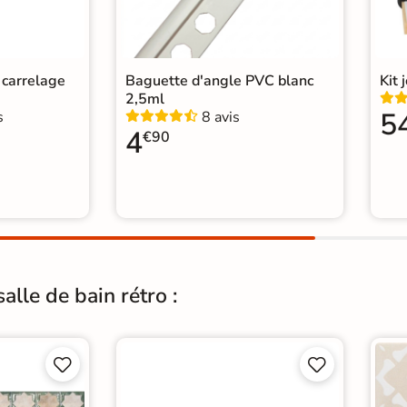
n carrelage
Baguette d'angle PVC blanc
Kit 
2,5ml
5
s
8 avis
4
€90
alle de bain rétro :



