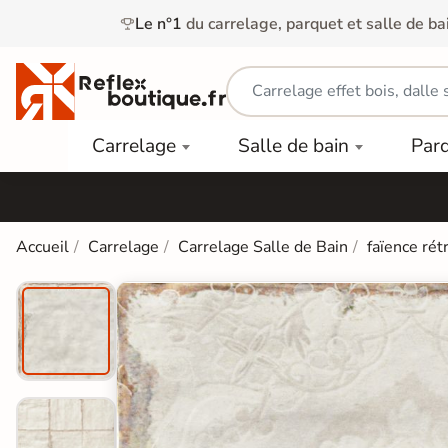
Le n°1
du carrelage, parquet et salle de ba
Carrelage
Mobilier
Parquet
Carrelage
Salle de bain
Par
Intérieur
et
Stratifié
squ'à
50%
Vasque
Carrelage
Parquet
PAR
Extérieur
Contrecollé
TYPE
Douche
relages
Accueil
Carrelage
Carrelage Salle de Bain
faïence rét
Dalle
Lames
aïences
Terrasse
Baignoires
PAR
PVC
Sur Plot
et Balnéos
squ'à
COULEUR
40%
Carrelage
Dalles
WC
Salle de
Stratifié
PVC
Bain
Bois
Carrelage
quets
Lames
Colle &
Salle de
ols
clair
Finition
Bain
tifiés