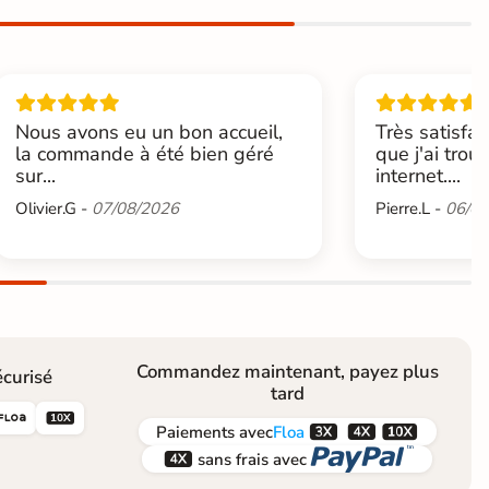
Nous avons eu un bon accueil,
Très satisfai
la commande à été bien géré
que j'ai trou
sur...
internet....
Olivier.G -
07/08/2026
Pierre.L -
06/08
Commandez maintenant, payez plus
curisé
tard





Paiements
avec
Floa


sans frais avec