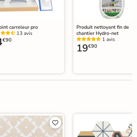
joint carreleur pro
Produit nettoyant fin de
13 avis
chantier Hydro-net
4
1 avis
€90
19
€90

