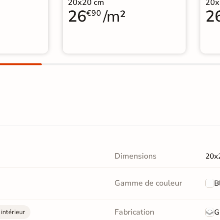
20x20 cm
20x
26
/m²
2
€90
Dimensions
20x
Gamme de couleur
B
Fabrication
G
intérieur