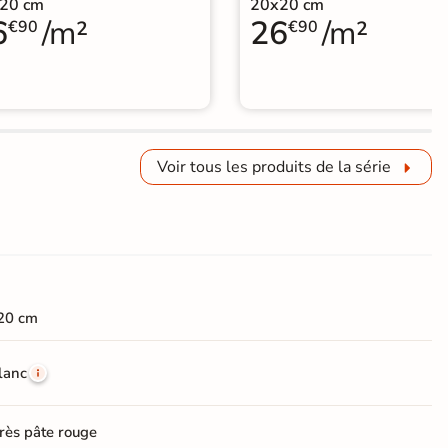
20 cm
20x20 cm
6
/m²
26
/m²
€90
€90
Voir tous les produits de la série
20 cm
lanc
rès pâte rouge