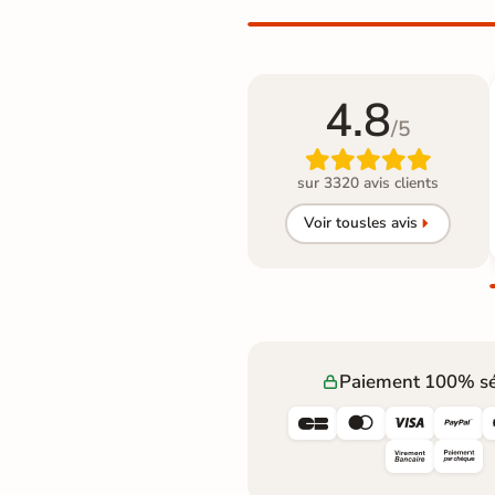
4.8
/5

sur 3320 avis clients
Voir tous
les avis
Paiement 100% sé



