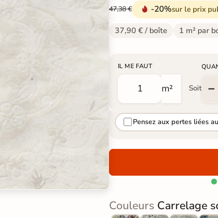
-20%
sur le prix pu
47,38 €
37,90 € / boîte
1 m² par b
IL ME FAUT
QUA
m²
Soit
Pensez aux pertes liées a

Couleurs
Carrelage so