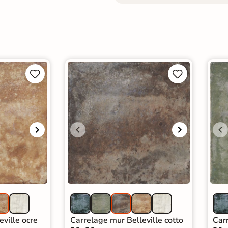




ville ocre
Carrelage mur Belleville cotto
Car