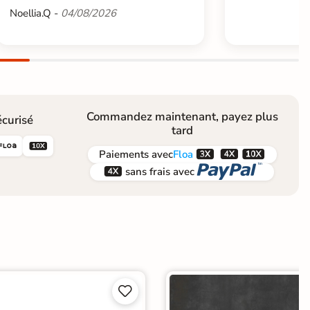
Noellia.Q -
04/08/2026
Commandez maintenant, payez plus
curisé
tard





Paiements
avec
Floa


sans frais avec

