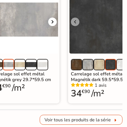
elage sol effet métal
Carrelage sol effet métal
nétik grey 29.7*59.5 cm
Magnétik dark 59.5*59.5 
4
/m²
1 avis
€90
34
/m²
€90
Voir tous les produits de la série