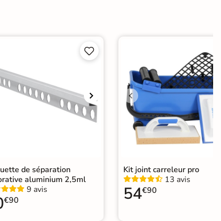
e


er
ification CE
elage imitation metal
|
Carrelage 30x60 cm
|
elage marron
|
Carrelage sol cuisine
|
elage salon moderne
|
Carrelage Chambre
|
relage WC
|
Carrelage garage
uette de séparation
Kit joint carreleur pro
orative aluminium 2,5ml
13 avis
54
9 avis
€90
0
€90