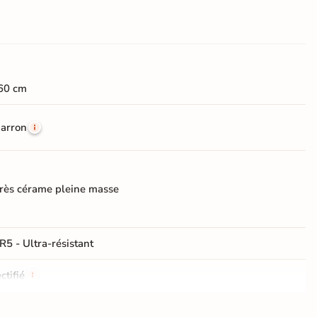
60 cm
arron
rès cérame pleine masse
R5 - Ultra-résistant
ctifié
e