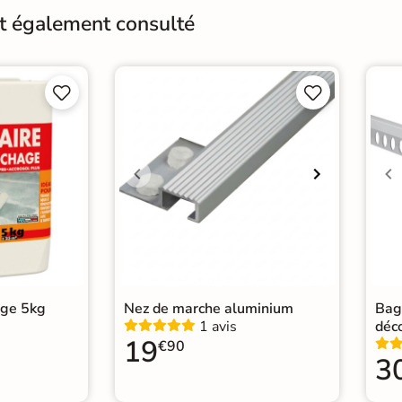
nt également consulté
Pièce humides
Oui
Conditionnement
Boit




Pose
Coll
Normes
Cert
Carr
Carr
Catégories
Carr
Car
age 5kg
Nez de marche aluminium
Bag
1 avis
déc
19
€90
3