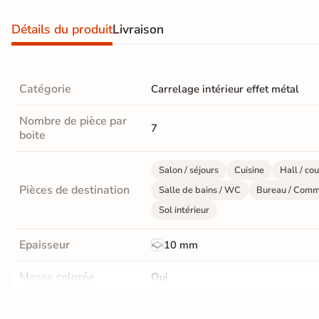
Recevez vos
Détails du produit
Livraison
échantillons chez
vous
en
quelques jours
Catégorie
Carrelage intérieur effet métal
Nombre de pièce par
7
boite
* Seuls les frais
d'expédition vous
seront facturés
—
Salon / séjours
Cuisine
Hall / cou
et remboursés
Pièces de destination
intégralement
sur
Salle de bains / WC
Bureau / Comm
votre future
Sol intérieur
commande
Epaisseur
10 mm
Demander mes
échantillons
Masse colorée
Oui
gratuits
Finition
Mate