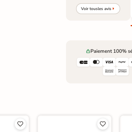
Voir tous
les avis
Paiement 100% sé







