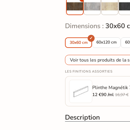
Dimensions :
30x60 
Carrelage sol eff
Ca
60x120 cm
60
30x60 cm
Voir tous les produits de la s
LES FINITIONS ASSORTIES
Plinthe Magnétik 
12 €90 /ml
16,97 €
Description