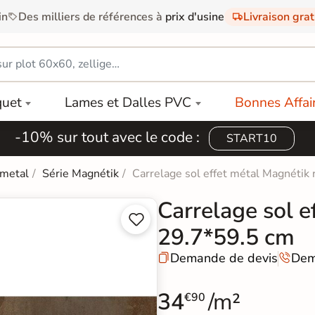
in
Des milliers de références à
prix d'usine
Livraison gra
quet
Lames et Dalles PVC
Bonnes Affai
-10% sur tout avec le code :
START10
 metal
Série Magnétik
Carrelage sol effet métal Magnétik
Carrelage sol e


29.7*59.5 cm
Demande de devis
Dem


34
/m²
€90