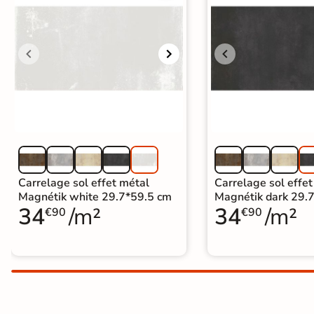
Carrelage extra fin
Voir tous les
formats
PAR FINITION
Carrelage poli /
semi-poli
Carrelage brillant
Carrelage sol effet métal
Carrelage sol effe
Magnétik white 29.7*59.5 cm
Magnétik dark 29.
34
/m²
34
/m²
Échantillons gratuits
€90
€90
ÉCHANTILLONS
GRATUITS
Échantillons
GRATUITS
*