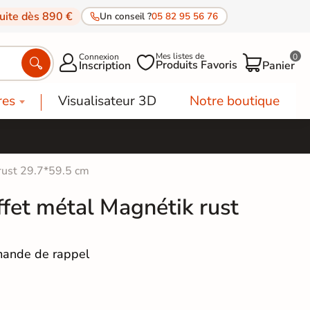
tuite dès 890 €
Un conseil ?
05 82 95 56 76
Mes listes de
Connexion
0




Produits Favoris
Inscription
Panier
res
Visualisateur 3D
Notre boutique
 rust 29.7*59.5 cm
ffet métal Magnétik rust
ande de rappel