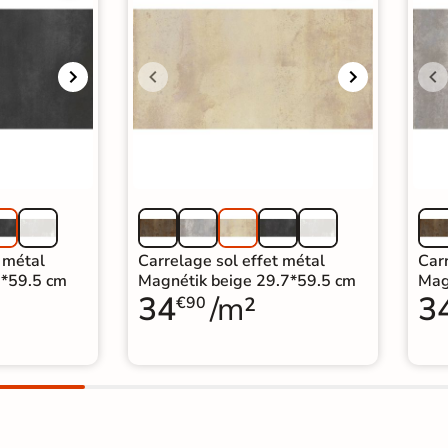
t métal
Carrelage sol effet métal
Carr
7*59.5 cm
Magnétik beige 29.7*59.5 cm
Mag
34
/m²
3
€90