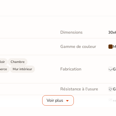
Dimensions
30x
Gamme de couleur
M
loir
Chambre
Fabrication
G
erce
Mur intérieur
Résistance à l'usure
G
Voir plus
Bords
re
Surface
Liss