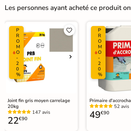
Les personnes ayant acheté ce produit o
Résistant au Gel
Oui
Plancher Chauffant
Oui
P
P


Choix
R
R
1er Choix
O
O
M
M
Support
Chape
Ancien carrelage
O
O
-
-
2
2
0
0
Origine
Italie
%
%
Joint fin gris moyen carrelage
Primaire d'accroch
20kg
52 avis
49
147 avis
€90
22
€90