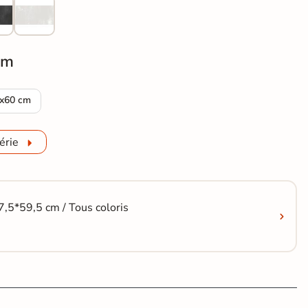
cm
et métal Magnétik rust 60*120 cm
rrelage sol effet métal Magnétik rust 59.5*59.5 cm
x60 cm
érie
7,5*59,5 cm / Tous coloris