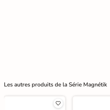
Terre
cuite &
tomette
Parement
mural
intérieur
PAR FORME &
DIMENSION
Carrelage
Les autres produits de la Série Magnétik
hexagonal
Carrelage très
grand format

