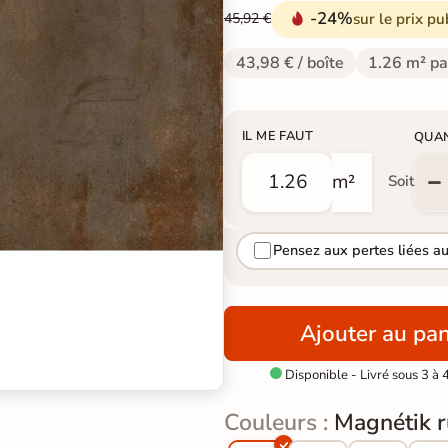
-24%
sur le prix pu
45,92 €
43,98 € / boîte
1.26 m² pa
IL ME FAUT
QUA
m²
Soit
Pensez aux pertes liées a
Ajouter au pan
Disponible - Livré sous 3 à 

Couleurs :
Magnétik r