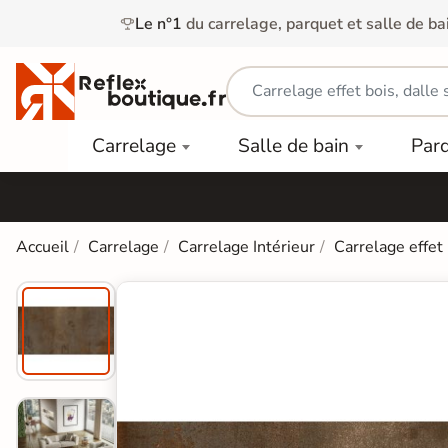
Le n°1
du carrelage, parquet et salle de ba
Carrelage
Mobilier
Parquet
Carrelage
Salle de bain
Par
Intérieur
et
Stratifié
squ'à
50%
Vasque
Carrelage
Parquet
PAR
Extérieur
Contrecollé
TYPE
Douche
relages
Accueil
Carrelage
Carrelage Intérieur
Carrelage effet
Dalle
Lames
aïences
Terrasse
Baignoires
PAR
PVC
Sur Plot
et Balnéos
squ'à
COULEUR
40%
Carrelage
Dalles
WC
Salle de
Stratifié
PVC
Bain
Bois
Carrelage
quets
Lames
Colle &
Salle de
ols
clair
Finition
Bain
tifiés