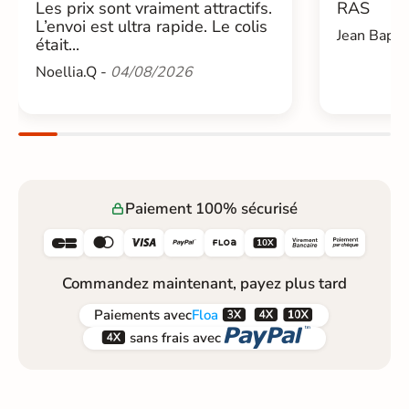
Les prix sont vraiment attractifs.
RAS
L’envoi est ultra rapide. Le colis
Jean Bapti
était...
Noellia.Q -
04/08/2026
Paiement 100% sécurisé






Commandez maintenant, payez plus tard



Paiements
avec
Floa


sans frais avec