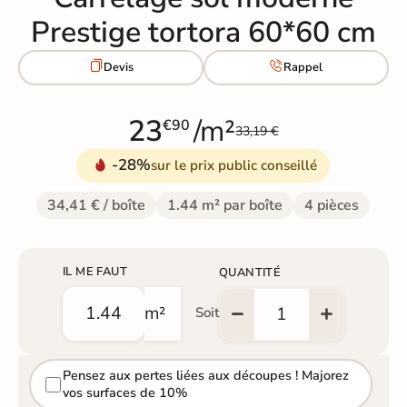
Prestige tortora 60*60 cm


Devis
Rappel
23
/m²
€90
33,19 €
-28%
sur le prix public conseillé
34,41 € / boîte
1.44 m² par boîte
4 pièces
IL ME FAUT
QUANTITÉ
m²
Soit
Pensez aux pertes liées aux découpes ! Majorez
vos surfaces de 10%