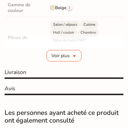
Gamme de
Beige
couleur
Salon / séjours
Cuisine
Hall / couloir
Chambre
Pièces de
Salle de bains / WC
destination
Bureau / Commerce
Mur intérieur
Voir plus
Sol intérieur
Fabrication
Grès cérame émaillé
Livraison
Epaisseur
9 mm
Avis
Résistance à
Gr4 - Très résistant
l'usure
Les personnes ayant acheté ce produit
Masse colorée
Non
ont également consulté
Bords
Non-rectifié