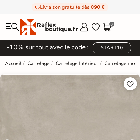
Livraison gratuite dès 890 €
0



-10% sur tout avec le code :
START10
Accueil
Carrelage
Carrelage Intérieur
Carrelage mod

