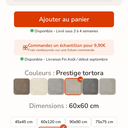
Ajouter au panier
Disponible - Livré sous 3 à 4 semaines

Commandez un échantillon pour 9,90€
Frais remboursés sur une future commande
Disponible - Livraison Fin Août / début septembre

Couleurs :
Prestige tortora
Dimensions :
60x60 cm
Carrelage sol moderne Prestige tortora 45*45 cm
Carrelage sol moderne Prestige tortora 60*120
Carrelage sol moderne Prestige
Carrelage sol mod
45x45 cm
60x120 cm
90x90 cm
75x75 cm