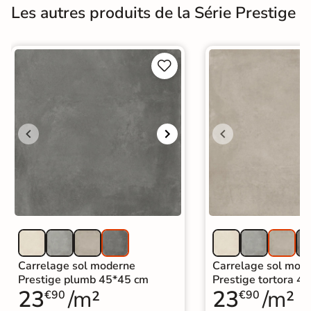
Les autres produits de la Série Prestige


Carrelage sol moderne
Carrelage sol mod
Prestige plumb 45*45 cm
Prestige tortora 4
23
/m²
23
/m²
€90
€90