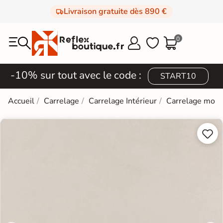
Livraison gratuite dès 890 €
0



-10% sur tout avec le code :
START10
Accueil
Carrelage
Carrelage Intérieur
Carrelage mod

