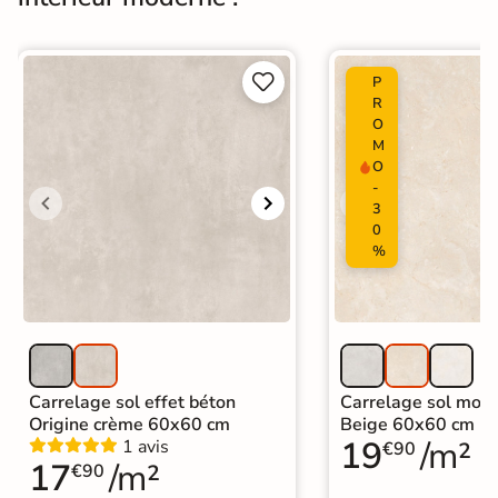
Normes
Certification CE


P
Origine
Espagne
R
O
UPEC
U2S P3 E3 C2
M
O
Carrelage design
|
Carrelage Beige
-
|
Carrelage 45x45 cm
|
3
Catégories
Carrelage sol cuisine
|
0
%
Carrelage salon moderne
|
Carrelage Chambre
|
Carrelage WC
Carrelage sol effet béton
Carrelage sol mode
Origine crème 60x60 cm
Beige 60x60 cm
19
/m²
1 avis
€90
17
/m²
€90