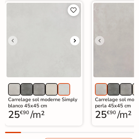


Carrelage sol moderne Simply
Carrelage sol mod
blanco 45x45 cm
perla 45x45 cm
25
/m²
25
/m²
€90
€90