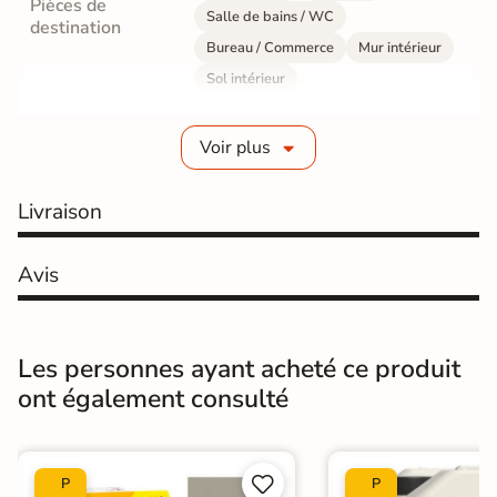
Pièces de
Salle de bains / WC
destination
Bureau / Commerce
Mur intérieur
Sol intérieur
Fabrication
Grès cérame émaillé
Voir plus
Epaisseur
8 mm
Livraison
Résistance à
Gr4 - Très résistant
l'usure
Avis
Masse colorée
Non
Bords
Non-rectifié
Les personnes ayant acheté ce produit
ont également consulté
Finition
Mate
Surface
Lisse


P
P