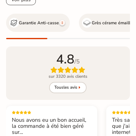
Garantie Anti-casse
Grès cérame émaillé
4.8
/5

sur 3320 avis clients
Tous
les avis
Nous avons eu un bon accueil,
Très sati
la commande à été bien géré
que j'ai 
sur...
internet....