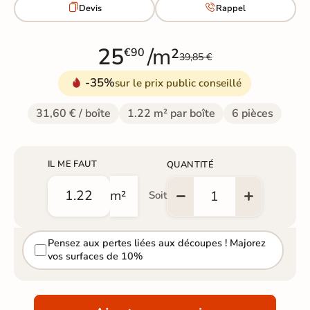


Devis
Rappel
25
/m²
€90
39,85 €
-35%
sur le prix public conseillé
31,60 € / boîte
1.22 m² par boîte
6 pièces
IL ME FAUT
QUANTITÉ
m²
Soit
Pensez aux pertes liées aux découpes ! Majorez
vos surfaces de 10%