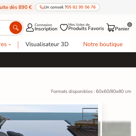
tuite dès 890 €
Un conseil ?
05 82 95 56 76
Mes listes de
Connexion
0




Produits Favoris
Inscription
Panier
res
Visualisateur 3D
Notre boutique
Formats disponibles : 60x60/80x80 cm