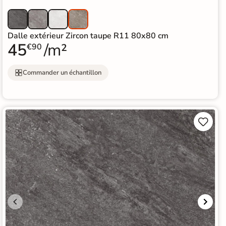
Dalle extérieur Zircon taupe R11 80x80 cm
45
/m²
€90
Commander un échantillon

