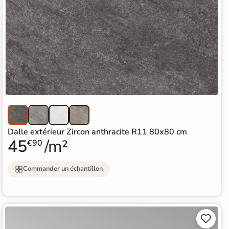
Dalle extérieur Zircon anthracite R11 80x80 cm
45
/m²
€90
Commander un échantillon

