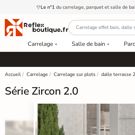
Le n°1
du carrelage, parquet et salle de ba
Carrelage
Mobilier
Parquet
Carrelage
Salle de bain
Par
Intérieur
et
Stratifié
squ'à
50%
Vasque
Carrelage
Parquet
PAR
Extérieur
Contrecollé
TYPE
Douche
relages
Accueil
Carrelage
Carrelage sur plots
dalle terrasse 
Dalle
Lames
aïences
Terrasse
Baignoires
Série Zircon 2.0
PAR
PVC
Sur Plot
et Balnéos
squ'à
COULEUR
40%
Carrelage
Dalles
WC
Salle de
Stratifié
PVC
Bain
Bois
Carrelage
quets
Lames
Colle &
Salle de
ols
clair
Finition
Bain
tifiés