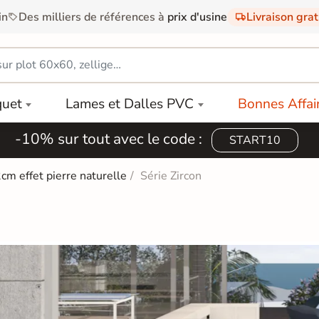
in
Des milliers de références à
prix d'usine
Livraison gra
quet
Lames et Dalles PVC
Bonnes Affai
-10% sur tout avec le code :
START10
2cm effet pierre naturelle
Série Zircon