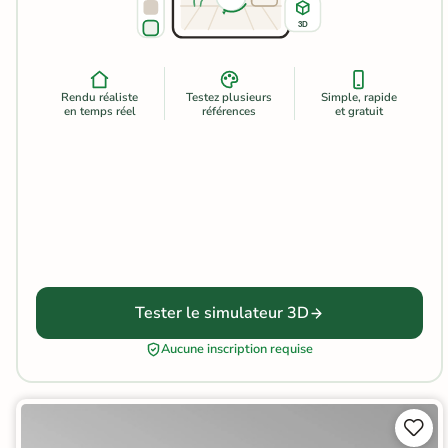
Carrelage extra fin
3D
Voir tous les
formats
Rendu réaliste
Testez plusieurs
Simple, rapide
en temps réel
références
et gratuit
PAR FINITION
Carrelage poli /
semi-poli
Carrelage brillant
Échantillons gratuits
Tester le simulateur 3D
Aucune inscription requise
ÉCHANTILLONS
GRATUITS
Échantillons
GRATUITS
*

