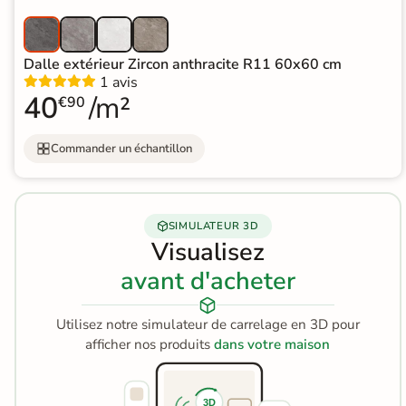
Terre
cuite &
Dalle extérieur Zircon anthracite R11 60x60 cm
1 avis
tomette
40
/m²
€90
Parement
Commander un échantillon
mural
intérieur
PAR FORME &
SIMULATEUR 3D
Visualisez
DIMENSION
avant d'acheter
Carrelage
hexagonal
Utilisez notre simulateur de carrelage en 3D pour
afficher nos produits
dans votre maison
Carrelage très
grand format
3D