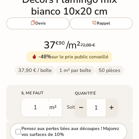
bianco 10x20 cm


Devis
Rappel
37
/m²
€90
72,88 €
-48%
sur le prix public conseillé
37,90 € / boîte
1 m² par boîte
50 pièces
IL ME FAUT
QUANTITÉ
m²
Soit
Pensez aux pertes liées aux découpes ! Majorez
vos surfaces de 10%