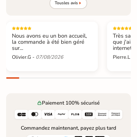
Tous
les avis
Nous avons eu un bon accueil,
Très sati
la commande à été bien géré
que j'ai 
sur...
internet....
Olivier.G -
07/08/2026
Pierre.L -
Paiement 100% sécurisé






Commandez maintenant, payez plus tard