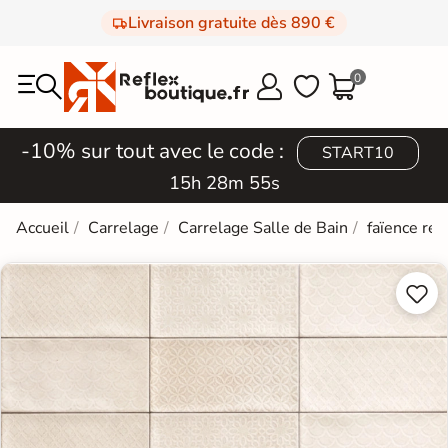
Livraison gratuite dès 890 €
0



-10% sur tout avec le code :
START10
15h 28m 54s
Accueil
Carrelage
Carrelage Salle de Bain
faïence rét

