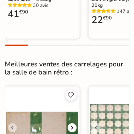
30 avis
20kg
Carrelage salle de bain vintage
|
41
147 avi
€90
Carrelage et faïence métro
|
22
€90
Listels salle de bain
|
Catégories
Carrelage Blanc
|
Carrelage sol cuisine
|
Carrelage WC
Meilleures ventes des carrelages pour
la salle de bain rétro :

