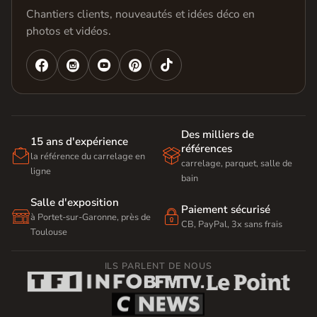
Chantiers clients, nouveautés et idées déco en
photos et vidéos.




Des milliers de
15 ans d'expérience
références


la référence du carrelage en
carrelage, parquet, salle de
ligne
bain
Salle d'exposition
Paiement sécurisé


à Portet-sur-Garonne, près de
CB, PayPal, 3x sans frais
Toulouse
ILS PARLENT DE NOUS