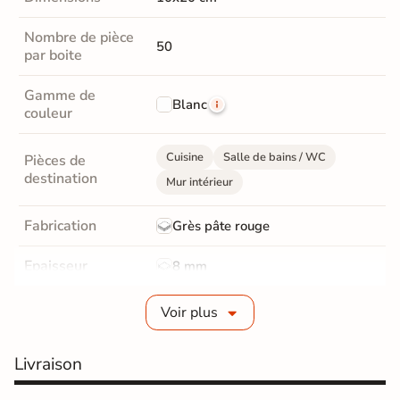
Nombre de pièce
50
par boite
Gamme de
Blanc
couleur
Cuisine
Salle de bains / WC
Pièces de
destination
Mur intérieur
Fabrication
Grès pâte rouge
Epaisseur
8 mm
Type de motif
Motif aléatoires
Voir plus
Bords
Non-rectifié
Livraison
Finition
Brillant