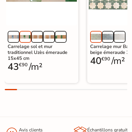
Carrelage sol et mur
Carrelage mur Bara
traditionnel Uzès émeraude
beige émeraude 3
40
/m²
15x45 cm
€90
43
/m²
€90
Avis clients
Échantillons gratuit