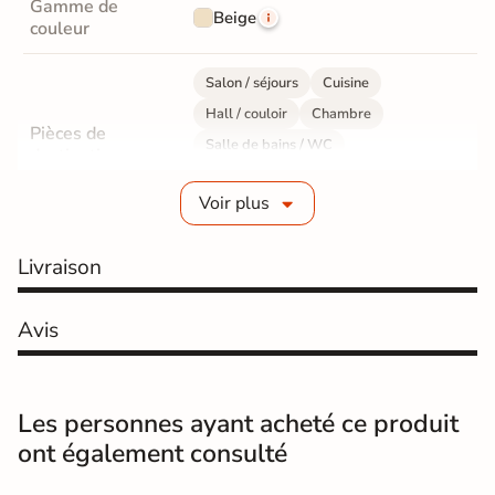
Gamme de
Beige
couleur
Salon / séjours
Cuisine
Hall / couloir
Chambre
Pièces de
Salle de bains / WC
destination
Bureau / Commerce
Mur intérieur
Voir plus
Sol intérieur
Fabrication
Grès cérame émaillé
Livraison
Epaisseur
10 mm
Avis
Résistance à
Gr4 - Très résistant
l'usure
Les personnes ayant acheté ce produit
Masse colorée
Non
ont également consulté
Bords
rectifié