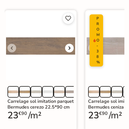


P
R
O
M
O
-
3
8
%
Carrelage sol imitation parquet
Carrelage sol imita
Bermudes cerezo 22.5*90 cm
Bermudes ceniza 2
23
/m²
23
/m²
€90
€90