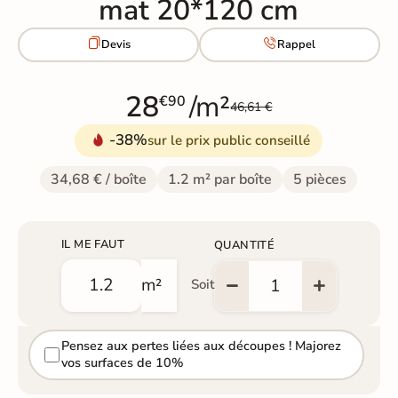
mat 20*120 cm


Devis
Rappel
28
/m²
€90
46,61 €
-38%
sur le prix public conseillé
34,68 € / boîte
1.2 m² par boîte
5 pièces
IL ME FAUT
QUANTITÉ
m²
Soit
Pensez aux pertes liées aux découpes ! Majorez
vos surfaces de 10%