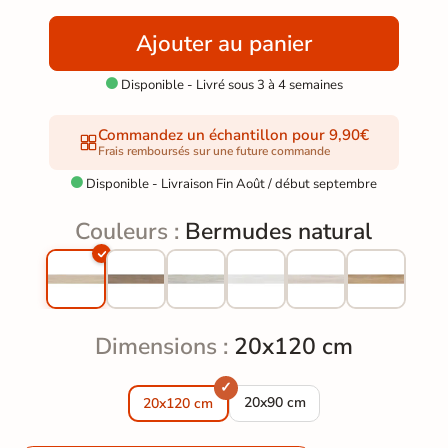
Ajouter au panier
Disponible - Livré sous 3 à 4 semaines

Commandez un échantillon pour 9,90€
Frais remboursés sur une future commande
Disponible - Livraison Fin Août / début septembre

Couleurs :
Bermudes natural
Dimensions :
20x120 cm
Carrelage sol imitation parque
20x90 cm
20x120 cm