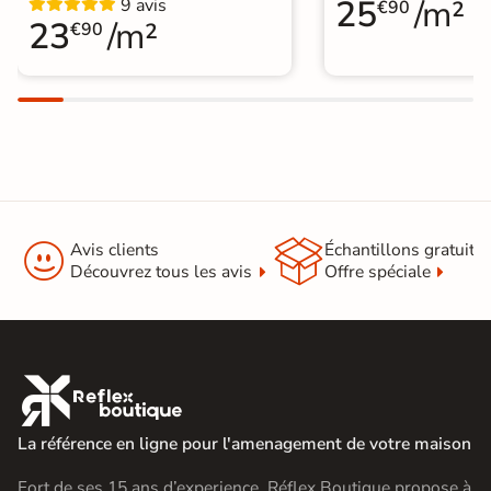
25
/m²
9 avis
€90
23
/m²
€90


Avis clients
Échantillons gratuit
Découvrez tous les avis
Offre spéciale

La référence en ligne pour l'amenagement de votre maison
Fort de ses 15 ans d’experience, Réflex Boutique propose à