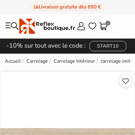
Livraison gratuite dès 890 €
0



-10% sur tout avec le code :
START10
Accueil
Carrelage
Carrelage Intérieur
carrelage imita

