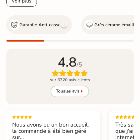
Voir plus
Garantie Anti-casse
Grès cérame émaillé
4.8
/5

sur 3320 avis clients
Tous
les avis
Nous avons eu un bon accueil,
Très sati
la commande à été bien géré
que j'ai 
sur...
internet....