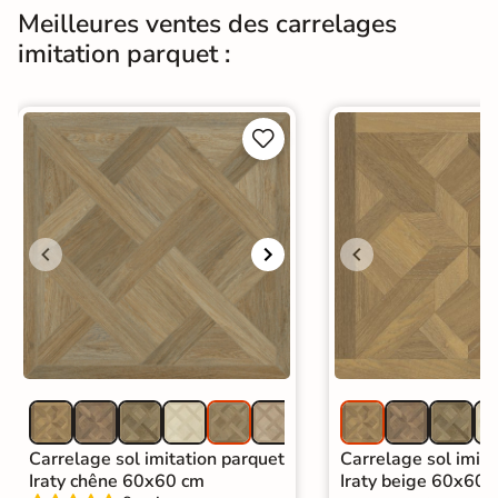
Choix
1er Choix
Meilleures ventes des carrelages
imitation parquet :
Pose
Coller
Support
Chape
Ancien carrelage


Normes
Certification CE
Origine
Espagne
Carrelage imitation parquet intérieur
|
Carrelage Beige
|
Carrelage intérieur / extérieur
Catégories
identique
|
Carrelage sol cuisine
|
Carrelage salon moderne
|
Carrelage Chambre
|
Carrelage WC
Carrelage sol imitation parquet
Carrelage sol imita
Iraty chêne 60x60 cm
Iraty beige 60x60 