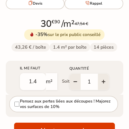


Devis
Rappel
30
/m²
€90
47,54 €
-35%
sur le prix public conseillé
43,26 € / boîte
1.4 m² par boîte
14 pièces
IL ME FAUT
QUANTITÉ
m²
Soit
Pensez aux pertes liées aux découpes ! Majorez
vos surfaces de 10%