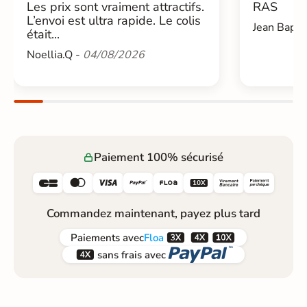
Les prix sont vraiment attractifs.
RAS
L’envoi est ultra rapide. Le colis
Jean Bapti
était...
Noellia.Q -
04/08/2026
Paiement 100% sécurisé






Commandez maintenant, payez plus tard



Paiements
avec
Floa


sans frais avec