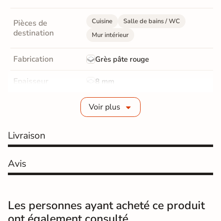
Cuisine
Salle de bains / WC
Pièces de
destination
Mur intérieur
Fabrication
Grès pâte rouge
Epaisseur
8 mm
Bords
Non-rectifié
Voir plus
Finition
Mate
Livraison
Surface
Structurée
Avis
Résistant au Gel
Non
Variation de la
V1
couleur
Les personnes ayant acheté ce produit
ont également consulté