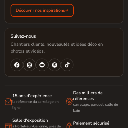
Découvrir nos inspirations
Suivez-nous
Chantiers clients, nouveautés et idées déco en
photos et vidéos.




Des milliers de
15 ans d'expérience
références


la référence du carrelage en
carrelage, parquet, salle de
ligne
bain
Salle d'exposition
Paiement sécurisé


à Portet-sur-Garonne, près de