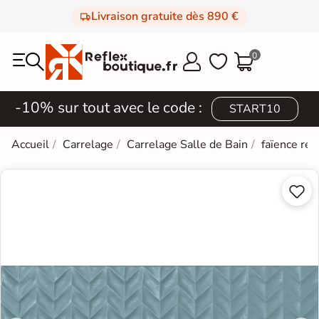
Livraison gratuite dès 890 €
0



-10% sur tout avec le code :
START10
Accueil
Carrelage
Carrelage Salle de Bain
faïence rét

