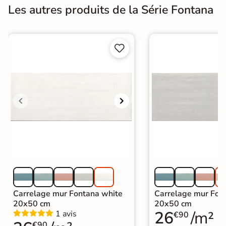
Les autres produits de la Série Fontana


Carrelage mur Fontana white
Carrelage mur Fon
20x50 cm
20x50 cm
26
/m²
1 avis
€90
€90