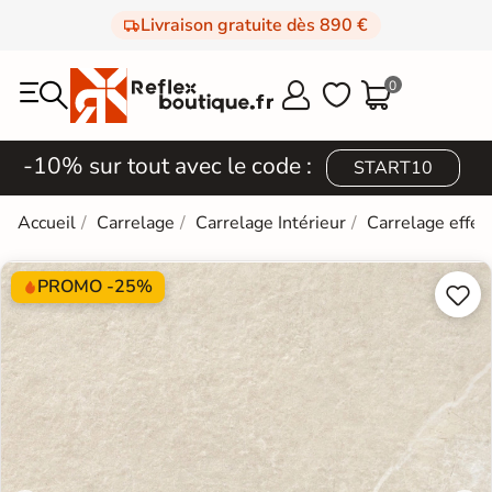
Livraison gratuite dès 890 €
0



-10% sur tout avec le code :
START10
Accueil
Carrelage
Carrelage Intérieur
Carrelage effet
PROMO -25%

