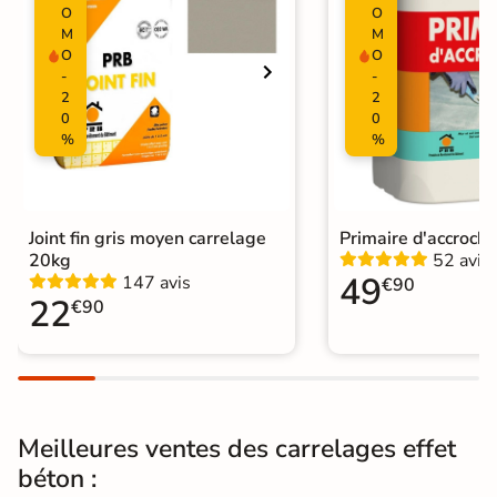
O
O
Surface
Lisse
Antidérapante
M
M
O
O
Résistant au Gel
Oui
-
-
2
2
0
0
Plancher
Oui
%
%
Chauffant
Conditionnement
Boite
Joint fin gris moyen carrelage
Primaire d'accroch
Choix
1er Choix
20kg
52 avis
49
147 avis
€90
Pose
Coller
22
€90
Support
Chape
Ancien carrelage
Normes
Certification CE
Meilleures ventes des carrelages effet
Origine
Espagne
béton :