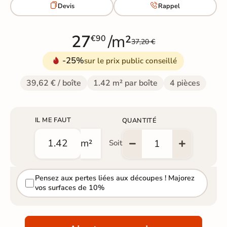


Devis
Rappel
27
/m²
€90
37,20 €
-25%
sur le prix public conseillé
39,62 € / boîte
1.42 m² par boîte
4 pièces
IL ME FAUT
QUANTITÉ
m²
Soit
Pensez aux pertes liées aux découpes ! Majorez
vos surfaces de 10%