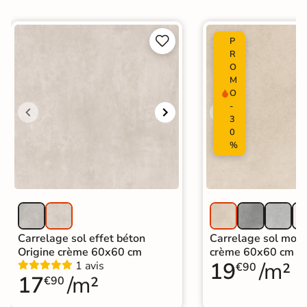
Carrelage effet béton ciré
|
Carrelage 60x60
|
Carrelage Beige
|
Carrelage intérieur / extérieur


P
Catégories
identique
R
|
Carrelage sol cuisine
|
O
Carrelage salon moderne
|
M
Carrelage Chambre
|
Carrelage WC
O
-
3
0
%
Carrelage sol effet béton
Carrelage sol mode
Origine crème 60x60 cm
crème 60x60 cm
19
/m²
1 avis
€90
17
/m²
€90