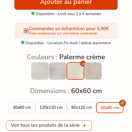
Ajouter au panier
Disponible - Livré sous 3 à 4 semaines

Commandez un échantillon pour 9,90€
Frais remboursés sur une future commande
Disponible - Livraison Fin Août / début septembre

Couleurs :
Palerme crème
Dimensions :
60x60 cm
Carrelage sol effet béton Palerme crème 30x60 cm
Carrelage sol effet béton Palerme crème 120x1
Carrelage sol effet béton Pale
30x60 cm
120x120 cm
60x120 cm
60x60 cm
Voir tous les produits de la série