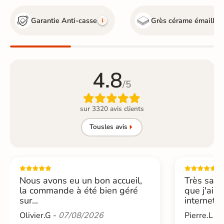
Garantie Anti-casse
Grès cérame émaillé
4.8
/5

sur 3320 avis clients
Tous
les avis
Nous avons eu un bon accueil,
Très sati
la commande à été bien géré
que j'ai 
sur...
internet....
Olivier.G -
07/08/2026
Pierre.L -