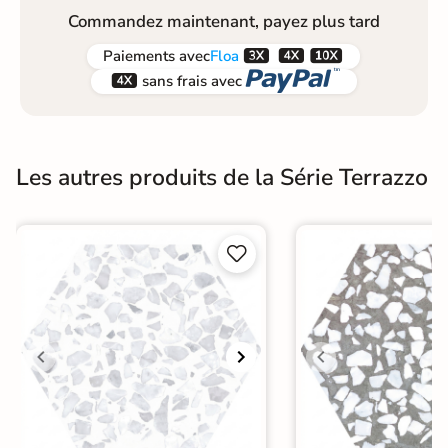
Commandez maintenant, payez plus tard



Paiements
avec
Floa


sans frais avec
Les autres produits de la Série Terrazzo

