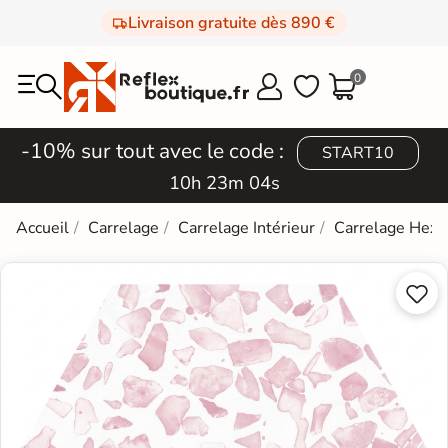
Livraison gratuite dès 890 €
0



-10% sur tout avec le code :
START10
10h 23m 03s
Accueil
Carrelage
Carrelage Intérieur
Carrelage Hexa

