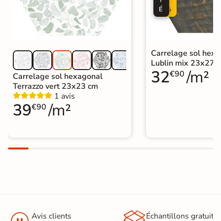
É
%
Carrelage sol hex
Lublin mix 23x27 
32
/m²
€90
Carrelage sol hexagonal
Terrazzo vert 23x23 cm
1 avis
39
/m²
€90


Avis clients
Échantillons gratuit