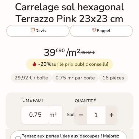
Carrelage sol hexagonal
Terrazzo Pink 23x23 cm


Devis
Rappel
39
/m²
€90
49,87 €
-20%
sur le prix public conseillé
29,92 € / boîte
0.75 m² par boîte
16 pièces
IL ME FAUT
QUANTITÉ
m²
Soit
Pensez aux pertes liées aux découpes ! Majorez