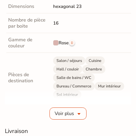
Dimensions
hexagonal 23
Nombre de pièce
16
par boite
Gamme de
Rose
couleur
Salon / séjours
Cuisine
Hall / couloir
Chambre
Pièces de
Salle de bains / WC
destination
Bureau / Commerce
Mur intérieur
Sol intérieur
Fabrication
Grès cérame émaillé
Voir plus
Epaisseur
10 mm
Livraison