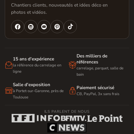
Chantiers clients, nouveautés et idées déco en
photos et vidéos.




Des milliers de
15 ans d'expérience
références


la référence du carrelage en
carrelage, parquet, salle de
ligne
bain
Salle d'exposition
Paiement sécurisé


à Portet-sur-Garonne, près de
CB, PayPal, 3x sans frais
Toulouse
ILS PARLENT DE NOUS