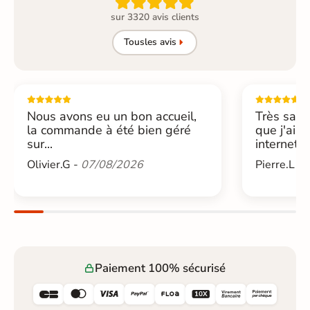

sur 3320 avis clients
Tous
les avis
Nous avons eu un bon accueil,
Très sati
la commande à été bien géré
que j'ai 
sur...
internet....
Olivier.G -
07/08/2026
Pierre.L -
Paiement 100% sécurisé





