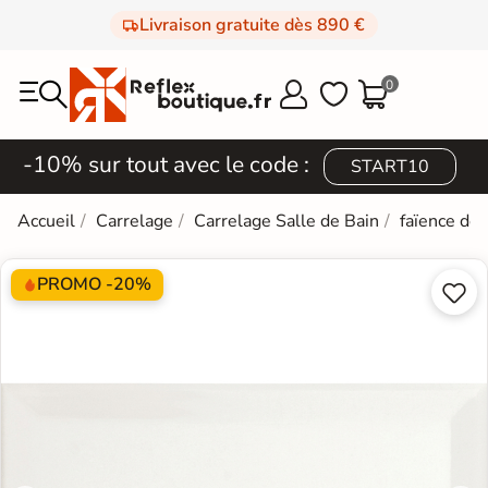
Livraison gratuite dès 890 €
0



-10% sur tout avec le code :
START10
Accueil
Carrelage
Carrelage Salle de Bain
faïence de
PROMO -20%

