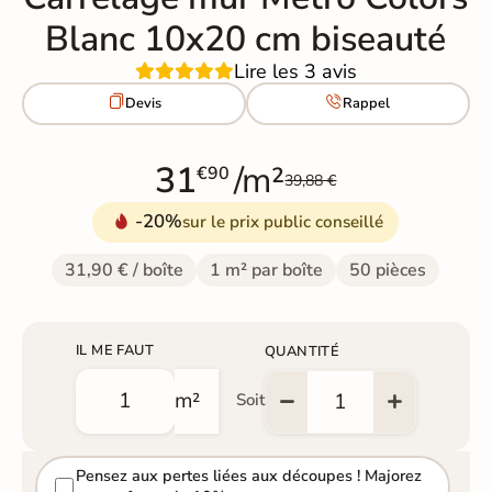
Blanc 10x20 cm biseauté
Lire les 3 avis


Devis
Rappel
31
/m²
€90
39,88 €
-20%
sur le prix public conseillé
31,90 € / boîte
1 m² par boîte
50 pièces
IL ME FAUT
QUANTITÉ
m²
Soit
Pensez aux pertes liées aux découpes ! Majorez