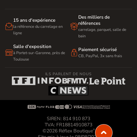
Des milliers de
15 ans d'expérience
références


la référence du carrelage en
carrelage, parquet, salle de
ligne
bain
Salle d'exposition
Paiement sécurisé


à Portet-sur-Garonne, près de
CB, PayPal, 3x sans frais
Toulouse
ILS PARLENT DE NOUS









SIREN: 814 910 873
TVA: FR18814910873
©2026 Réflex Boutique
®
Site mis à jour le 08/08/2026