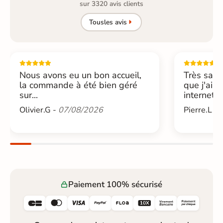
sur 3320 avis clients
Tous
les avis
Nous avons eu un bon accueil,
Très sati
la commande à été bien géré
que j'ai 
sur...
internet....
Olivier.G -
07/08/2026
Pierre.L -
Paiement 100% sécurisé





