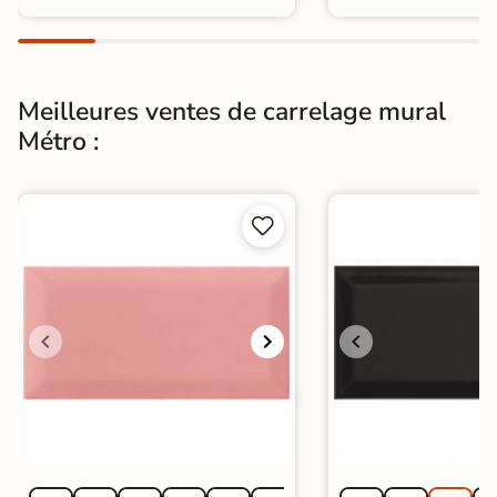
Carrelage WC
Meilleures ventes de carrelage mural
Métro :

