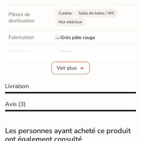
Cuisine
Salle de bains / WC
Pièces de
destination
Mur intérieur
Fabrication
Grès pâte rouge
Epaisseur
8 mm
Bords
Non-rectifié
Voir plus
Finition
Brillant
Livraison
Surface
Lisse
Avis
(3)
Résistant au Gel
Non
Pièce humides
Oui
Les personnes ayant acheté ce produit
Plancher
ont également consulté
Non