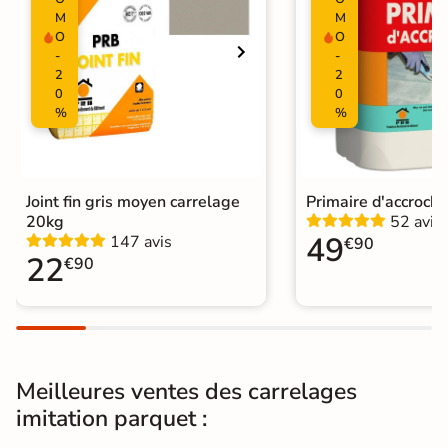
Surface
Lisse
M
M
O
O
Nombres de
18
-
-
tampons
2
2
0
0
Résistant au Gel
Oui
%
%
Variation de la
V2
couleur
Joint fin gris moyen carrelage
Primaire d'accroch
Pièce humides
Oui
20kg
52 avis
49
147 avis
€90
22
€90
Plancher
Oui
Chauffant
Conditionnement
Boite
Choix
1er Choix
Meilleures ventes des carrelages
imitation parquet :
Pose
Coller