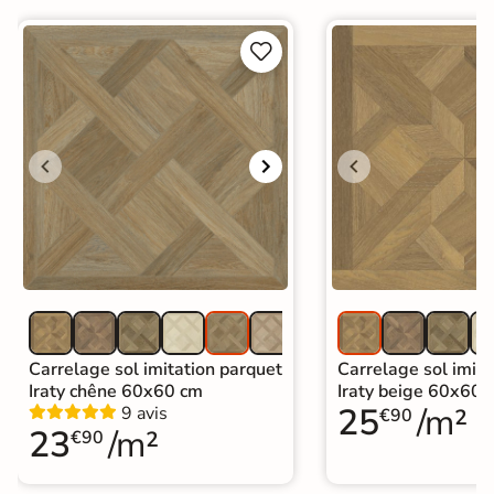
Support
Chape
Ancien carrelage


Normes
Certification CE
Origine
Espagne
Carrelage imitation parquet intérieur
|
Carrelage Gris
|
Catégories
Carrelage sol cuisine
|
Carrelage salon moderne
|
Carrelage Chambre
|
Carrelage WC
Carrelage sol imitation parquet
Carrelage sol imita
Iraty chêne 60x60 cm
Iraty beige 60x60 
25
/m²
9 avis
€90
23
/m²
€90