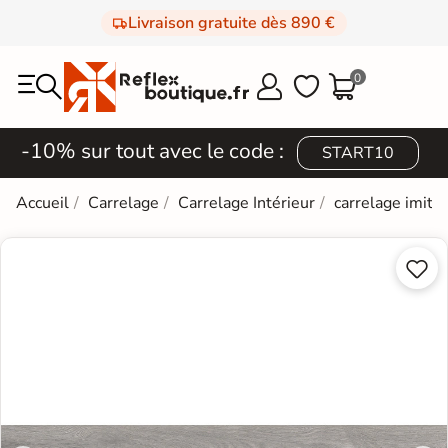
Livraison gratuite dès 890 €
0



-10% sur tout avec le code :
START10
Accueil
Carrelage
Carrelage Intérieur
carrelage imita

