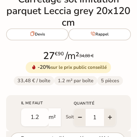
parquet Leccia grey 20x120
cm


Devis
Rappel
27
/m²
€90
34,88 €
-20%
sur le prix public conseillé
33,48 € / boîte
1.2 m² par boîte
5 pièces
IL ME FAUT
QUANTITÉ
m²
Soit