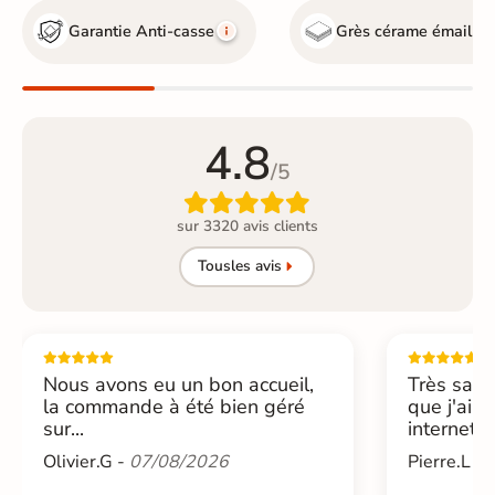
Garantie Anti-casse
Grès cérame émaillé
4.8
/5

sur 3320 avis clients
Tous
les avis
Nous avons eu un bon accueil,
Très sati
la commande à été bien géré
que j'ai 
sur...
internet....
Olivier.G -
07/08/2026
Pierre.L -