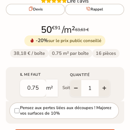
Lire l'avis


Devis
Rappel
50
/m²
€91
63,63 €
-20%
sur le prix public conseillé
38,18 € / boîte
0.75 m² par boîte
16 pièces
IL ME FAUT
QUANTITÉ
m²
Soit
Pensez aux pertes liées aux découpes ! Majorez
vos surfaces de 10%