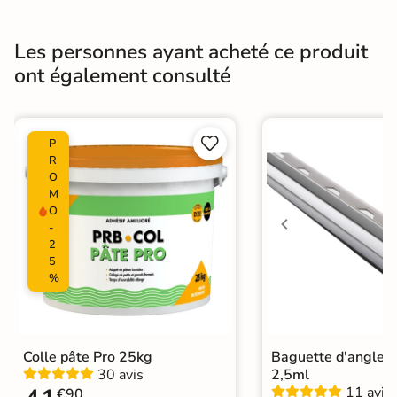
Masse colorée
Non
Type de motif
Motif unique
Les personnes ayant acheté ce produit
ont également consulté
Bords
Non-rectifié
Finition
Mate


P
Surface
Lisse
R
O
M
Résistant au Gel
Oui
O
-
Pièce humides
Oui
2
5
%
Plancher
Oui
Chauffant
Conditionnement
Boite
Colle pâte Pro 25kg
Baguette d'angle 
30 avis
2,5ml
Choix
1er Choix
11 avis
€90