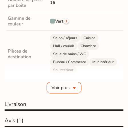
16
par boite
Gamme de
Vert
couleur
Salon / séjours
Cuisine
Hall / couloir
Chambre
Pièces de
Salle de bains / WC
destination
Bureau / Commerce
Mur intérieur
Sol intérieur
Fabrication
Grès cérame émaillé
Voir plus
Epaisseur
10 mm
Livraison
Résistance à
Gr4 - Très résistant
l'usure
Avis
(1)