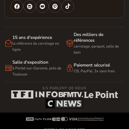




Des milliers de
15 ans d'expérience
références


la référence du carrelage en
carrelage, parquet, salle de
ligne
bain
Salle d'exposition
Paiement sécurisé


à Portet-sur-Garonne, près de
CB, PayPal, 3x sans frais
Toulouse
ILS PARLENT DE NOUS








