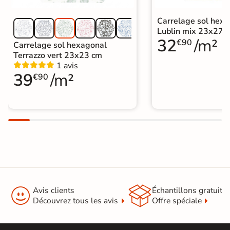
Carrelage sol hex
Lublin mix 23x27 
32
/m²
€90
Carrelage sol hexagonal
Terrazzo vert 23x23 cm
1 avis
39
/m²
€90


Avis clients
Échantillons gratuit
Découvrez tous les avis
Offre spéciale