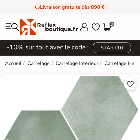
Livraison gratuite dès 890 €
0



-10% sur tout avec le code :
START10
Accueil
Carrelage
Carrelage Intérieur
Carrelage Hexa

