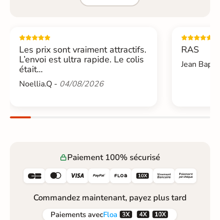
Les prix sont vraiment attractifs.
RAS
L’envoi est ultra rapide. Le colis
Jean Bapti
était...
Noellia.Q -
04/08/2026
Paiement 100% sécurisé






Commandez maintenant, payez plus tard



Paiements
avec
Floa