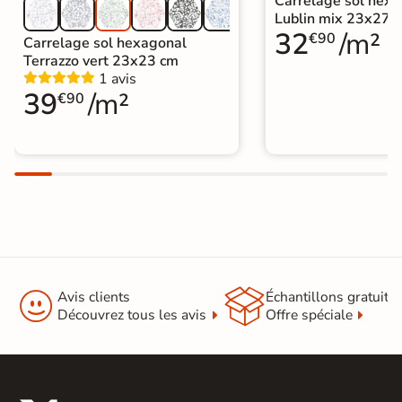
Carrelage sol hex
Lublin mix 23x27 
32
/m²
€90
Carrelage sol hexagonal
Terrazzo vert 23x23 cm
1 avis
39
/m²
€90


Avis clients
Échantillons gratuit
Découvrez tous les avis
Offre spéciale