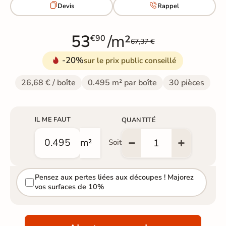


Devis
Rappel
53
/m²
€90
67,37 €
-20%
sur le prix public conseillé
26,68 € / boîte
0.495 m² par boîte
30 pièces
IL ME FAUT
QUANTITÉ
m²
Soit
Pensez aux pertes liées aux découpes ! Majorez
vos surfaces de 10%