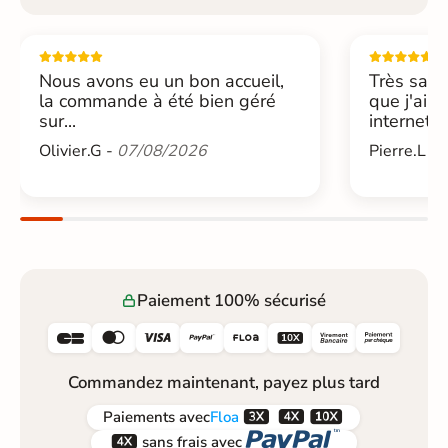
Nous avons eu un bon accueil,
Très sati
la commande à été bien géré
que j'ai 
sur...
internet....
Olivier.G -
07/08/2026
Pierre.L -
Paiement 100% sécurisé






Commandez maintenant, payez plus tard



Paiements
avec
Floa


sans frais avec