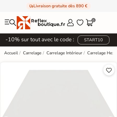
Livraison gratuite dès 890 €
0



-10% sur tout avec le code :
START10
Accueil
Carrelage
Carrelage Intérieur
Carrelage Hexa

