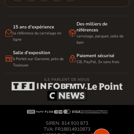
Des milliers de
15 ans d'expérience
références


la référence du carrelage en
carrelage, parquet, salle de
ligne
bain
Salle d'exposition
Paiement sécurisé


à Portet-sur-Garonne, près de
CB, PayPal, 3x sans frais
Toulouse
ILS PARLENT DE NOUS









SIREN: 814 910 873
TVA: FR18814910873
®