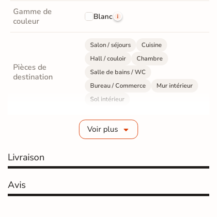
Gamme de
Blanc
couleur
Salon / séjours
Cuisine
Hall / couloir
Chambre
Pièces de
Salle de bains / WC
destination
Bureau / Commerce
Mur intérieur
Sol intérieur
Fabrication
Grès cérame émaillé
Voir plus
Epaisseur
10 mm
Livraison
Résistance à
Gr4 - Très résistant
l'usure
Avis
Masse colorée
Non