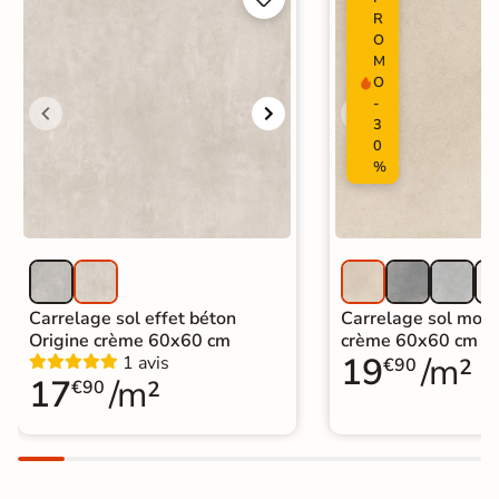
Carrelage Beige
|
R
Carrelage 30x60 cm
|
O
Carrelage intérieur / extérieur
Catégories
M
identique
O
|
Carrelage sol cuisine
|
-
Carrelage salon moderne
|
3
Carrelage Chambre
|
Carrelage WC
0
%
Carrelage sol effet béton
Carrelage sol mode
Origine crème 60x60 cm
crème 60x60 cm
19
/m²
1 avis
€90
17
/m²
€90