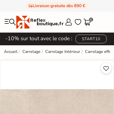
Livraison gratuite dès 890 €
0



-10% sur tout avec le code :
START10
Accueil
Carrelage
Carrelage Intérieur
Carrelage effet

