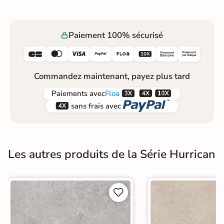
Paiement 100% sécurisé






Commandez maintenant, payez plus tard



Paiements
avec
Floa


sans frais avec
Les autres produits de la Série Hurrican

