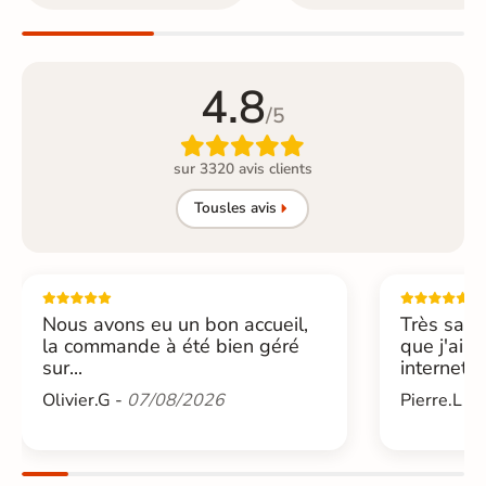
4.8
/5

sur 3320 avis clients
Tous
les avis
Nous avons eu un bon accueil,
Très sati
la commande à été bien géré
que j'ai 
sur...
internet....
Olivier.G -
07/08/2026
Pierre.L -