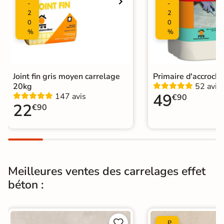
-
-
2
2
Pièce humides
Oui
0
0
%
%
Plancher
Oui
Chauffant
Conditionnement
Boite
Joint fin gris moyen carrelage
Primaire d'accroch
20kg
52 avis
49
147 avis
€90
Choix
1er Choix
22
€90
Pose
Coller
Support
Chape
Ancien carrelage
Meilleures ventes des carrelages effet
Normes
Certification CE
béton :
Origine
Italie
Carrelage effet béton ciré
|


P