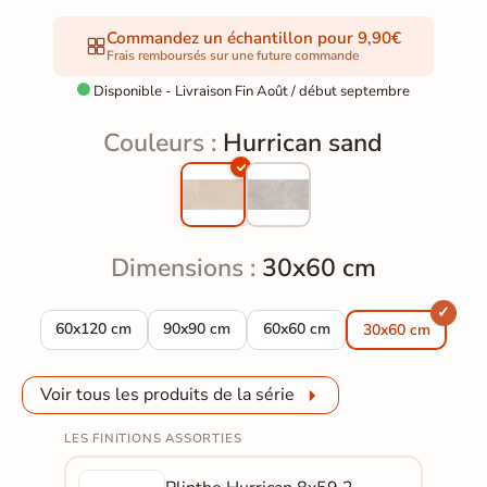
Commandez un échantillon pour 9,90€
Frais remboursés sur une future commande
Disponible - Livraison Fin Août / début septembre

Couleurs :
Hurrican sand
Dimensions :
30x60 cm
Carrelage sol effet béton Hurrican sand 60x120 cm
Carrelage sol effet béton Hurrican sand 90x9
Carrelage sol effet béton Hurri
60x120 cm
90x90 cm
60x60 cm
30x60 cm
Voir tous les produits de la série
LES FINITIONS ASSORTIES