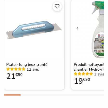


Choix
1er Choix
A coller sur chape
Pose
A coller sur ancien carrelage
Normes
Certification CE
Origine
Espagne
Catégories
Carrelage marron
Platoir long inox cranté
Produit nettoyant f
12 avis
chantier Hydro-net
21
1 avis
€90
19
€90