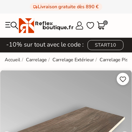
Livraison gratuite dès 890 €
0



-10% sur tout avec le code :
START10
Accueil
Carrelage
Carrelage Extérieur
Carrelage Pisc

