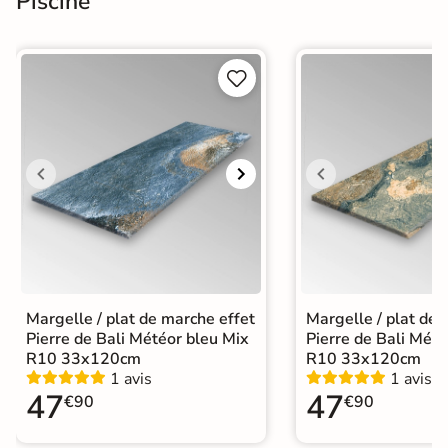
Piscine


Margelle / plat de marche effet
Margelle / plat de 
Pierre de Bali Météor bleu Mix
Pierre de Bali Mété
R10 33x120cm
R10 33x120cm
1 avis
1 avis
47
47
€90
€90