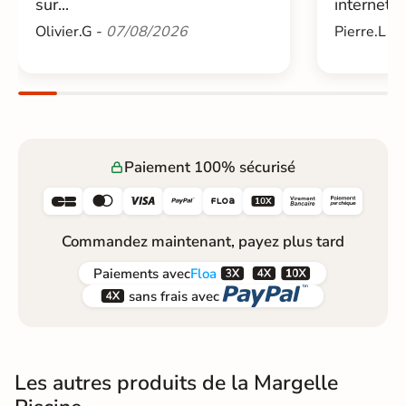
sur...
internet....
Olivier.G -
07/08/2026
Pierre.L -
Paiement 100% sécurisé






Commandez maintenant, payez plus tard



Paiements
avec
Floa


sans frais avec
Les autres produits de la Margelle