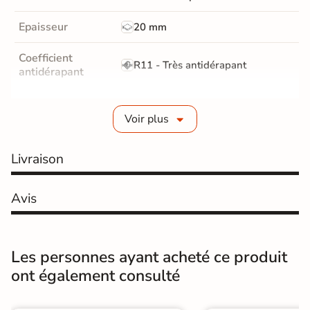
Epaisseur
20 mm
Coefficient
R11 - Très antidérapant
antidérapant
Résistance à
GR5 - Ultra-résistant
l'usure
Voir plus
Masse colorée
Non
Livraison
Bords
rectifié
Avis
Finition
Mate
Surface
Antidérapante
Les personnes ayant acheté ce produit
ont également consulté
Résistant au Gel
Oui
Conditionnement
Pièce