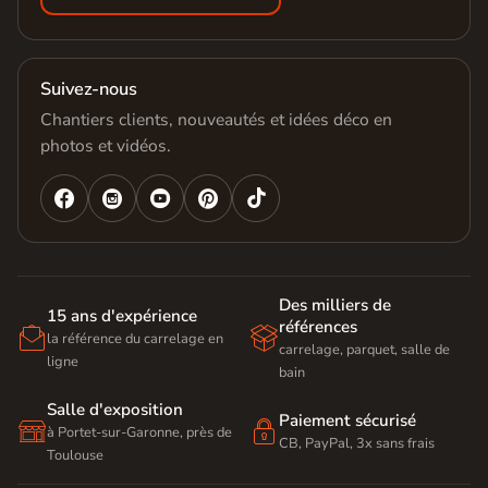
Suivez-nous
Chantiers clients, nouveautés et idées déco en
photos et vidéos.




Des milliers de
15 ans d'expérience
références


la référence du carrelage en
carrelage, parquet, salle de
ligne
bain
Salle d'exposition
Paiement sécurisé


à Portet-sur-Garonne, près de
CB, PayPal, 3x sans frais
Toulouse