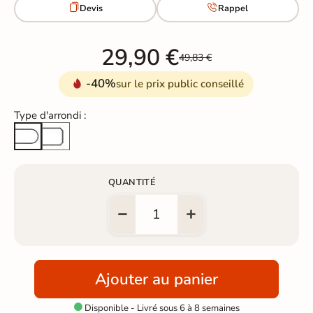


Devis
Rappel
29,90 €
49,83 €
-40%
sur le prix public conseillé
Type d'arrondi :
Arête cassée
Arrondi total
QUANTITÉ
Ajouter au panier
Disponible - Livré sous 6 à 8 semaines
