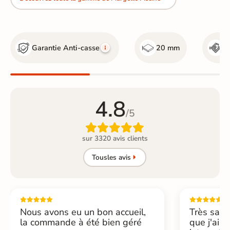
Garantie Anti-casse
20 mm
R
4.8
/5

sur 3320 avis clients
Tous
les avis
Nous avons eu un bon accueil,
Très sati
la commande à été bien géré
que j'ai 