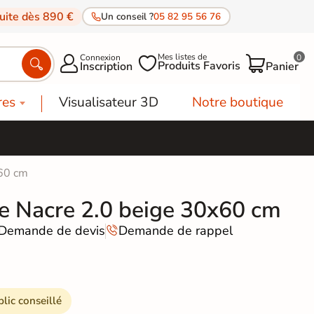
tuite dès 890 €
Un conseil ?
05 82 95 56 76
Mes listes de
Connexion
0




Produits Favoris
Inscription
Panier
res
Visualisateur 3D
Notre boutique
x60 cm
ne Nacre 2.0 beige 30x60 cm
Demande de devis
Demande de rappel

blic conseillé