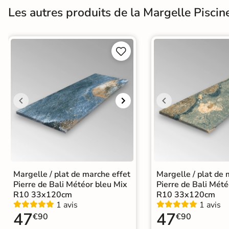
Les autres produits de la Margelle Piscin
Terre
cuite &
tomette


Parement
mural
intérieur
PAR FORME &
DIMENSION
Carrelage
Margelle / plat de marche effet
Margelle / plat de 
hexagonal
Pierre de Bali Météor bleu Mix
Pierre de Bali Mété
R10 33x120cm
R10 33x120cm
Carrelage très
1 avis
1 avis
47
47
grand format
€90
€90