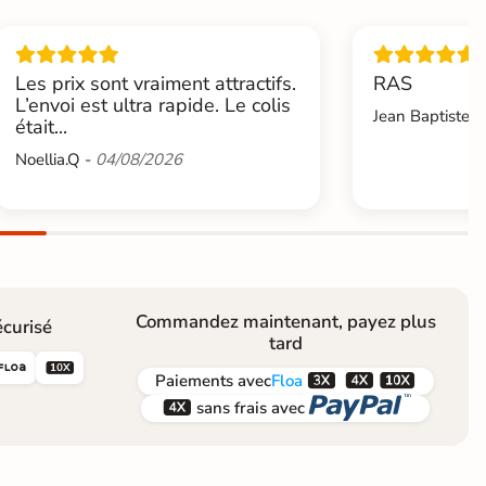
Les prix sont vraiment attractifs.
RAS
L’envoi est ultra rapide. Le colis
Jean Baptiste.L
était...
Noellia.Q -
04/08/2026
Commandez maintenant, payez plus
curisé
tard





Paiements
avec
Floa


sans frais avec