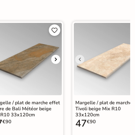


elle / plat de marche effet
Margelle / plat de marche
re de Bali Météor beige
Tivoli beige Mix R10
 R10 33x120cm
33x120cm
7
47
€90
€90