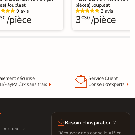
es) Jouplast
pièces) Jouplast
9 avis
2 avis
/pièce
3
/pièce
30
€30

aiement sécurisé
Service Client
B/PayPal/3x sans frais
Conseil d'experts
R

Besoin d'inspiration ?
 intérieur
Découvrez nos conseils « Bien