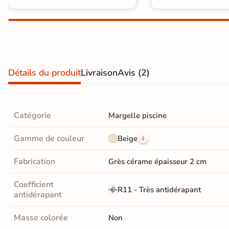
Carrelage extra fin
Voir tous les
formats
PAR FINITION
Détails du produit
Livraison
Avis
(2)
Carrelage poli /
semi-poli
Catégorie
Margelle piscine
Carrelage brillant
Gamme de couleur
Beige
Échantillons gratuits
Fabrication
Grès cérame épaisseur 2 cm
ÉCHANTILLONS
Coefficient
GRATUITS
R11 - Très antidérapant
antidérapant
Échantillons
GRATUITS
*
Masse colorée
Non