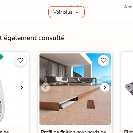
Surface
Anti
Voir plus
Conditionnement
Pièc
Pose
A c
nt également consulté
Origine
Esp




in de
Profil de finition pour bords de
Plo