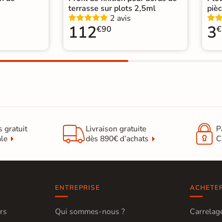
terrasse sur plots 2,5ml
pièc
2 avis
112
3
€90
€


s gratuit
Livraison gratuite
P
ale
dès 890€ d’achats
C
ENTREPRISE
ACHETE
rs
Qui sommes-nous ?
Carrelage