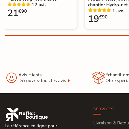
12 avis
chantier Hydro-net
21
1 avis
€90
19
€90


Avis clients
Échantillon
Découvrez tous les avis
Offre spéci
SERVICES

Livraison & Retou
La référence en ligne pour