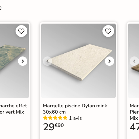
e




marche effet
Margelle piscine Dylan mink
Marg
or vert Mix
30x60 cm
Pier
1 avis
Mix
29
4
€90