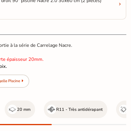
 droit 90° piscine Nacre 2.0 30x60 cm (2 pièces)
tie à la série de Carrelage Nacre.
rte épaisseur 20mm.
oix.
lle Piscine
20 mm
R11 - Très antidérapant
G