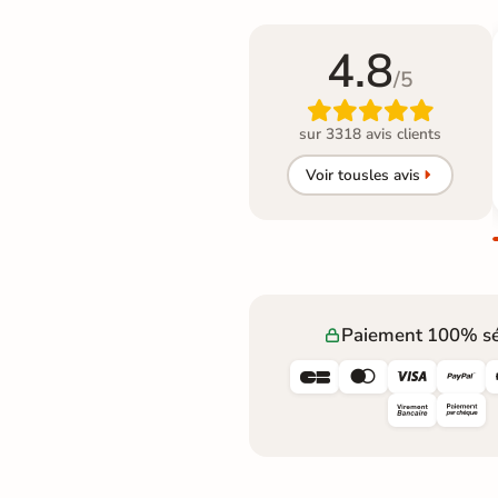
4.8
/5

sur 3318 avis clients
Voir tous
les avis
Paiement 100% sé



