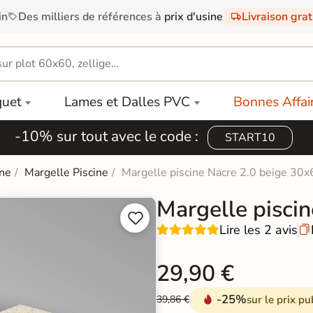
in
Des milliers de références à
prix d'usine
Livraison gra
quet
Lames et Dalles PVC
Bonnes Affai
-10% sur tout avec le code :
START10
ine
Margelle Piscine
Margelle piscine Nacre 2.0 beige 30
Margelle pisci


Lire les 2 avis

29,90 €
-25%
sur le prix pu
39,86 €