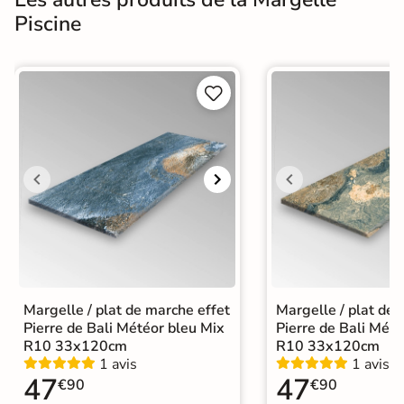
Piscine


Margelle / plat de marche effet
Margelle / plat de 
Pierre de Bali Météor bleu Mix
Pierre de Bali Mété
R10 33x120cm
R10 33x120cm
1 avis
1 avis
47
47
€90
€90