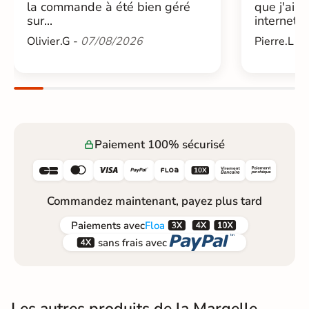
la commande à été bien géré
que j'ai 
sur...
internet....
Olivier.G -
07/08/2026
Pierre.L -
Paiement 100% sécurisé






Commandez maintenant, payez plus tard



Paiements
avec
Floa


sans frais avec
Les autres produits de la Margelle