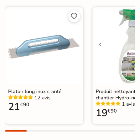
Conditionnement
Pièce


Choix
1er Choix
A coller sur chape
Pose
A coller sur ancien carrelage
Normes
Certification CE
Origine
Espagne
Catégories
Carrelage Rouge
|
Carrelage marron
Platoir long inox cranté
Produit nettoyant f
12 avis
chantier Hydro-net
21
1 avis
€90
19
€90