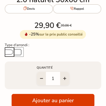


Devis
Rappel
29,90 €
39,86 €
-25%
sur le prix public conseillé
Type d'arrondi :
Arête cassée
Arrondi total
QUANTITÉ
Ajouter au panier