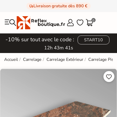
Livraison gratuite dès 890 €
0



-10% sur tout avec le code :
START10
12h 43m 40s
Accueil
Carrelage
Carrelage Extérieur
Carrelage Pisc

