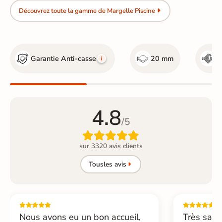
Découvrez toute la gamme de Margelle Piscine
Garantie Anti-casse
20 mm
R
4.8
/5

sur 3320 avis clients
Tous
les avis
Nous avons eu un bon accueil,
Très sati