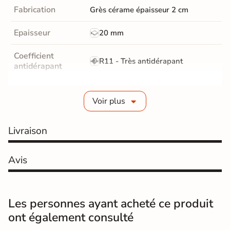
Fabrication
Grès cérame épaisseur 2 cm
Epaisseur
20 mm
Coefficient
R11 - Très antidérapant
antidérapant
Résistance à
GR5 - Ultra-résistant
l'usure
Voir plus
Masse colorée
Non
Livraison
Bords
rectifié
Avis
Finition
Mate
Surface
Antidérapante et structurée
Les personnes ayant acheté ce produit
ont également consulté
Résistant au Gel
Oui