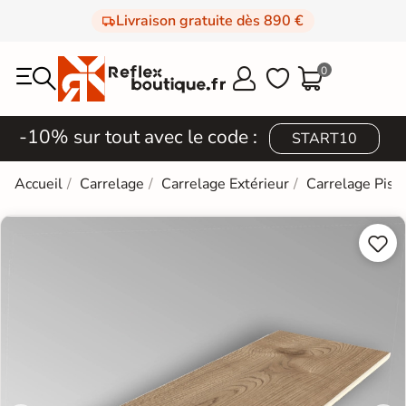
Livraison gratuite dès 890 €
0



-10% sur tout avec le code :
START10
Accueil
Carrelage
Carrelage Extérieur
Carrelage Pisc

