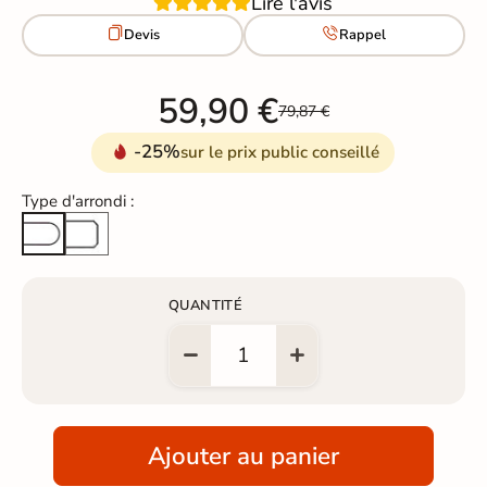
Lire l'avis


Devis
Rappel
59,90 €
79,87 €
-25%
sur le prix public conseillé
Type d'arrondi :
Arête cassée
Arrondi total
QUANTITÉ
Ajouter au panier