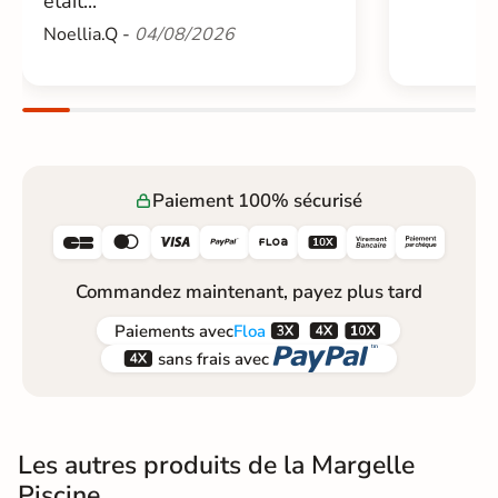
était...
Noellia.Q -
04/08/2026
Paiement 100% sécurisé






Commandez maintenant, payez plus tard



Paiements
avec
Floa


sans frais avec
Les autres produits de la Margelle
Piscine