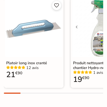


Choix
1er Choix
A coller sur chape
Pose
A coller sur ancien carrelage
Normes
Certification CE
Origine
Espagne
Catégories
Carrelage marron
Platoir long inox cranté
Produit nettoyant f
12 avis
chantier Hydro-net
21
1 avis
€90
19
€90