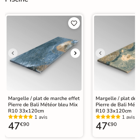


Margelle / plat de marche effet
Margelle / plat de 
Pierre de Bali Météor bleu Mix
Pierre de Bali Mété
R10 33x120cm
R10 33x120cm
1 avis
1 avis
47
47
€90
€90