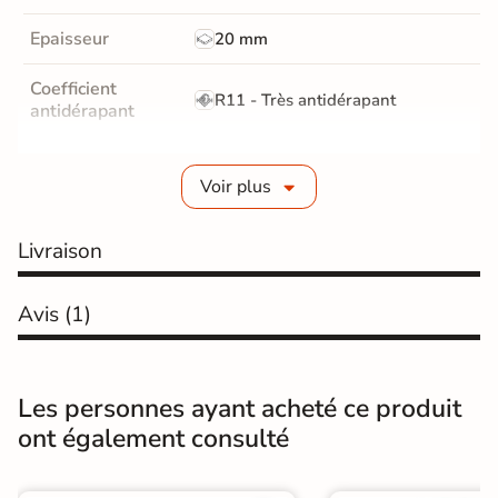
Epaisseur
20 mm
Coefficient
R11 - Très antidérapant
antidérapant
Résistance à
GR5 - Ultra-résistant
l'usure
Voir plus
Masse colorée
Non
Livraison
Bords
rectifié
Avis
(1)
Finition
Mate
Surface
Antidérapante et structurée
Les personnes ayant acheté ce produit
ont également consulté
Résistant au Gel
Oui
Conditionnement
Pièce