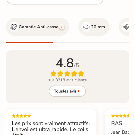
Garantie Anti-casse
20 mm
R
4.8
/5

sur 3318 avis clients
Tous
les avis
Les prix sont vraiment attractifs.
RAS
L’envoi est ultra rapide. Le colis
Jean Bapti