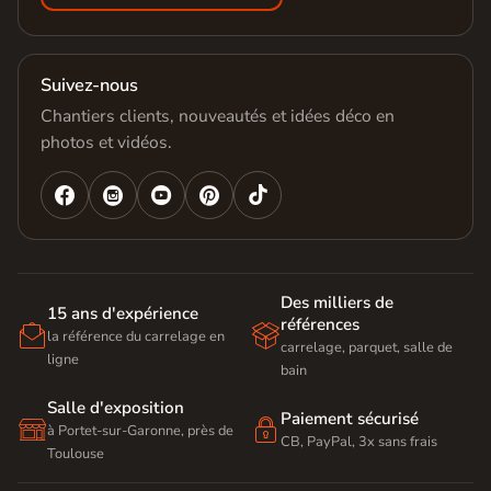
Suivez-nous
Chantiers clients, nouveautés et idées déco en
photos et vidéos.




Des milliers de
15 ans d'expérience
références


la référence du carrelage en
carrelage, parquet, salle de
ligne
bain
Salle d'exposition
Paiement sécurisé


à Portet-sur-Garonne, près de
CB, PayPal, 3x sans frais
Toulouse