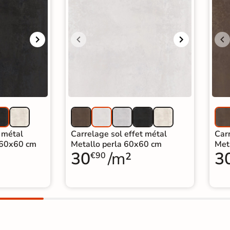
t métal
Carrelage sol effet métal
Carr
 60x60 cm
Metallo perla 60x60 cm
Met
30
/m²
3
€90