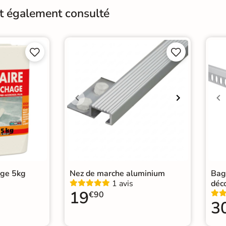
nt également consulté
Pièce humides
Oui
Conditionnement
Boit




Pose
Coll
Normes
Cert
Carr
Catégories
|
Ca
Car
age 5kg
Nez de marche aluminium
Bag
1 avis
déc
19
€90
3