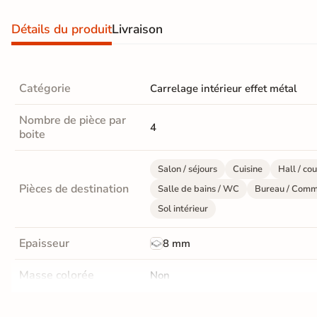
d'acheter
Détails du produit
Livraison
Utilisez notre simulateur
de carrelage en 3D pour
afficher nos produits
dans
votre maison
Catégorie
Carrelage intérieur effet métal
Nombre de pièce par
4
3D
boite
3D
Salon / séjours
Cuisine
Hall / cou
Pièces de destination
Salle de bains / WC
Bureau / Comm
Rendu
Testez
Simple,
réaliste
plusieurs
rapide
Sol intérieur
en
références
et gratuit
temps
réel
Epaisseur
8 mm
Tester le
Masse colorée
Non
simulateur 3D
Aucune inscription requise
Finition
Mate