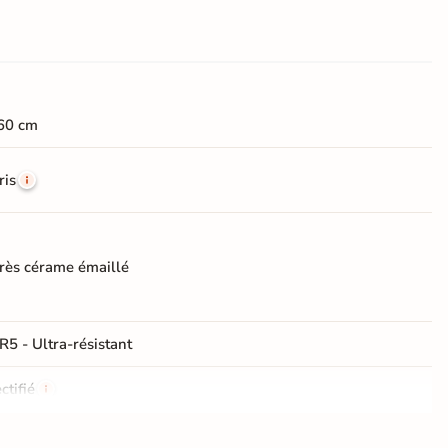
60 cm
ris
rès cérame émaillé
R5 - Ultra-résistant
ctifié
e