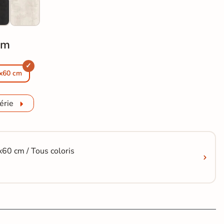
cm
o grigio 60x119,8 cm
et métal Metallo grigio 30x60 cm
x60 cm
érie
x60 cm / Tous coloris