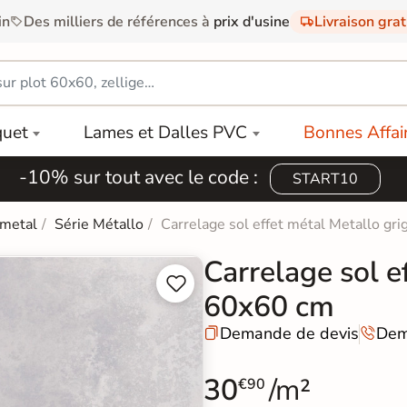
in
Des milliers de références à
prix d'usine
Livraison gra
quet
Lames et Dalles PVC
Bonnes Affai
-10% sur tout avec le code :
START10
 metal
Série Métallo
Carrelage sol effet métal Metallo gr
Carrelage sol e


60x60 cm
Demande de devis
Dem


30
/m²
€90