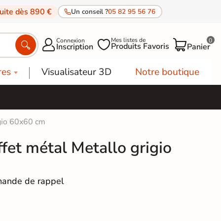
tuite dès 890 €
Un conseil ?
05 82 95 56 76
Mes listes de
Connexion
0




Produits Favoris
Inscription
Panier
res
Visualisateur 3D
Notre boutique
igio 60x60 cm
ffet métal Metallo grigio
ande de rappel