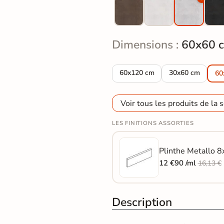
Dimensions :
60x60 
Carrelage sol effet métal Metall
Carrelage sol eff
60x120 cm
30x60 cm
60
Voir tous les produits de la s
LES FINITIONS ASSORTIES
Plinthe Metallo 8
12 €90 /ml
16,13 €
Description