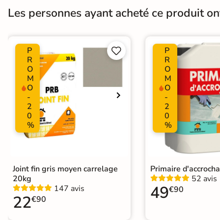
Les personnes ayant acheté ce produit o
Résistant au Gel
Oui
Plancher Chauffant
Oui
P
P


Choix
R
R
1er Choix
O
O
M
M
Support
Chape
Ancien carrelage
O
O
-
-
2
2
0
0
Origine
Italie
%
%
Joint fin gris moyen carrelage
Primaire d'accroch
20kg
52 avis
49
147 avis
€90
22
€90