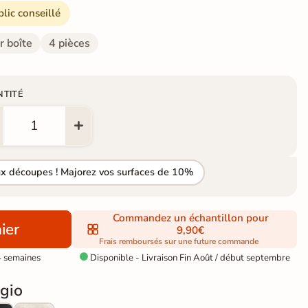
blic conseillé
r boîte
4 pièces
NTITÉ
ux découpes ! Majorez vos surfaces de 10%
Commandez un échantillon pour
ier
9,90€
Frais remboursés sur une future commande
4 semaines
Disponible - Livraison Fin Août / début septembre

igio