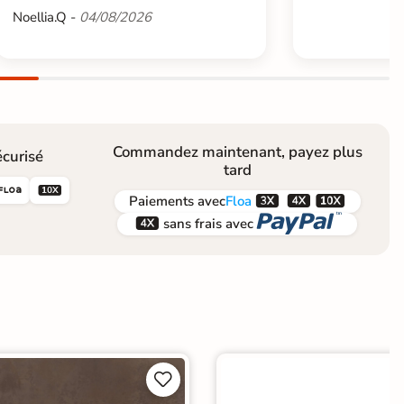
Noellia.Q -
04/08/2026
Commandez maintenant, payez plus
curisé
tard





Paiements
avec
Floa


sans frais avec

