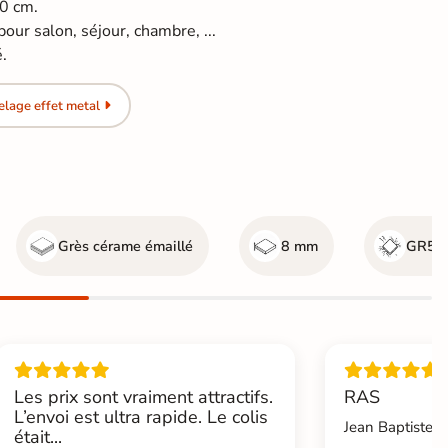
60 cm.
pour salon, séjour, chambre, ...
é.
lage effet metal
Grès cérame émaillé
8 mm
GR5 - 
Les prix sont vraiment attractifs.
RAS
L’envoi est ultra rapide. Le colis
Jean Baptiste.L
était...