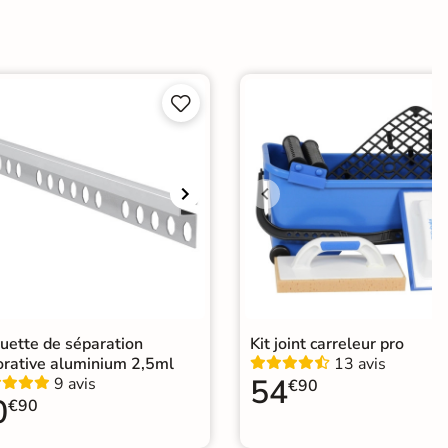
e


er
ification CE
elage imitation metal
|
Carrelage 60x60
|
Carrelage Gris
rrelage sol cuisine
|
Carrelage salon moderne
|
relage Chambre
|
Carrelage WC
uette de séparation
Kit joint carreleur pro
orative aluminium 2,5ml
13 avis
54
9 avis
€90
0
€90