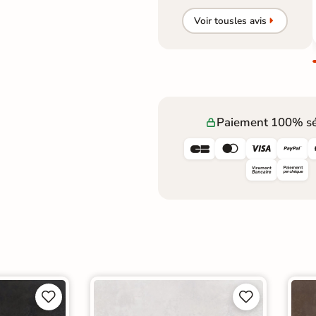
Voir tous
les avis
Paiement 100% sé







