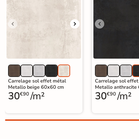
Carrelage extra fin
Voir tous les
formats
PAR FINITION
Carrelage poli /
semi-poli
Carrelage brillant
Carrelage sol effet métal
Carrelage sol effe
Metallo beige 60x60 cm
Metallo anthracite
30
/m²
30
/m²
Échantillons gratuits
€90
€90
SIMULATEUR 3D
Visualisez
avant