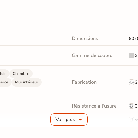
Dimensions
60x
Gamme de couleur
G
loir
Chambre
Fabrication
G
erce
Mur intérieur
Résistance à l'usure
G
Voir plus
Bords
re
Surface
Liss