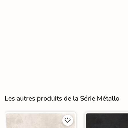
Terre
cuite &
tomette
Parement
mural
intérieur
PAR FORME &
DIMENSION
Carrelage
Les autres produits de la Série Métallo
hexagonal
Carrelage très
grand format

