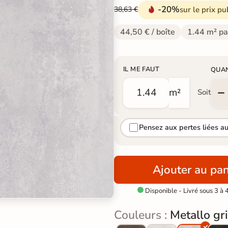
-20%
sur le prix pu
38,63 €
44,50 € / boîte
1.44 m² pa
IL ME FAUT
QUA
m²
Soit
Pensez aux pertes liées a
Ajouter au pan
Disponible - Livré sous 3 à 

Couleurs :
Metallo gr