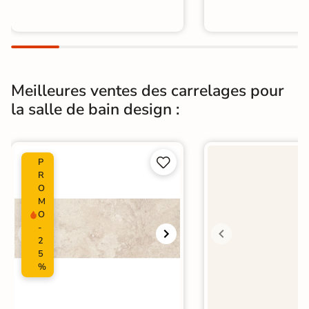
Meilleures ventes des carrelages pour
la salle de bain design :


P
R
O
M
O
-
2
5
%