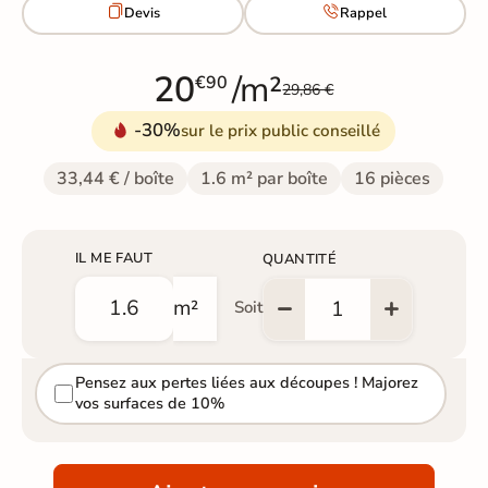


Devis
Rappel
20
/m²
€90
29,86 €
-30%
sur le prix public conseillé
33,44 € / boîte
1.6 m² par boîte
16 pièces
IL ME FAUT
QUANTITÉ
m²
Soit
Pensez aux pertes liées aux découpes ! Majorez
vos surfaces de 10%