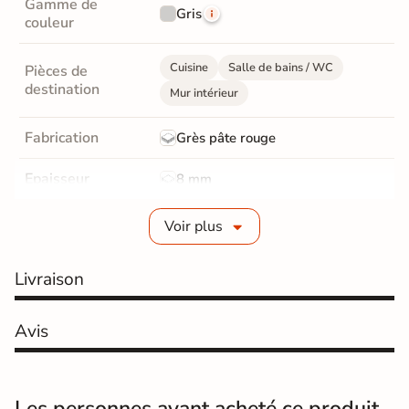
Gamme de
Gris
couleur
Cuisine
Salle de bains / WC
Pièces de
destination
Mur intérieur
Fabrication
Grès pâte rouge
Epaisseur
8 mm
Bords
Non-rectifié
Voir plus
Finition
Mate
Livraison
Surface
Lisse
Avis
Résistant au Gel
Non
Pièce humides
Oui
Les personnes ayant acheté ce produit