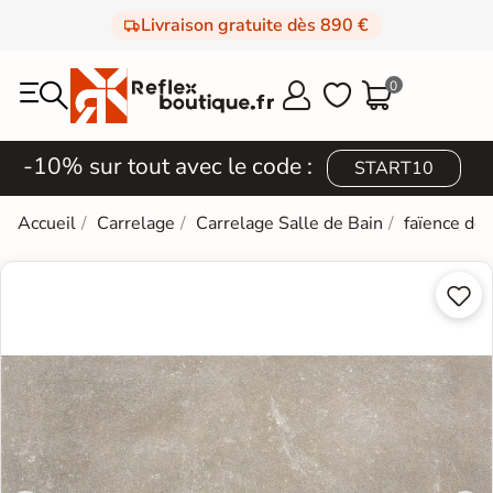
Livraison gratuite dès 890 €
0



-10% sur tout avec le code :
START10
Accueil
Carrelage
Carrelage Salle de Bain
faïence de

