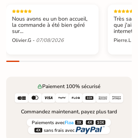
Nous avons eu un bon accueil,
Très sati
la commande à été bien géré
que j'ai 
sur...
internet....
Olivier.G -
07/08/2026
Pierre.L -
Paiement 100% sécurisé






Commandez maintenant, payez plus tard



Paiements
avec
Floa


sans frais avec