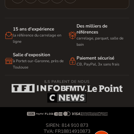
Des milliers de
15 ans d'expérience
références


la référence du carrelage en
carrelage, parquet, salle de
ligne
bain
Salle d'exposition
Paiement sécurisé


à Portet-sur-Garonne, près de
CB, PayPal, 3x sans frais
Toulouse
ILS PARLENT DE NOUS









SIREN: 814 910 873
TVA: FR18814910873