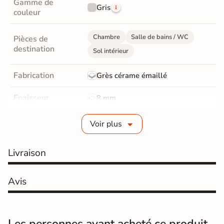
Gamme de
Gris
couleur
Chambre
Salle de bains / WC
Pièces de
destination
Sol intérieur
Fabrication
Grès cérame émaillé
Epaisseur
8 mm
Résistance à
Voir plus
Gr4 - Très résistant
l'usure
Livraison
Bords
Non-rectifié
Finition
Mate
Avis
Surface
Lisse
Résistant au Gel
Oui
Les personnes ayant acheté ce produit