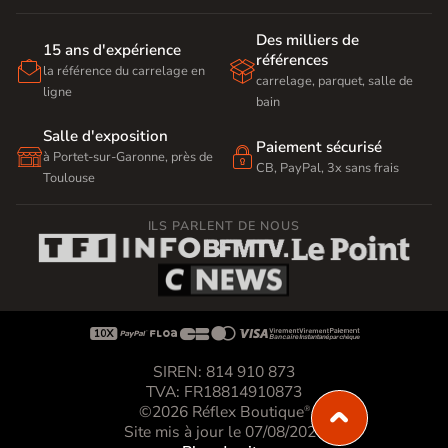
Des milliers de
15 ans d'expérience
références


la référence du carrelage en
carrelage, parquet, salle de
ligne
bain
Salle d'exposition
Paiement sécurisé


à Portet-sur-Garonne, près de
CB, PayPal, 3x sans frais
Toulouse
ILS PARLENT DE NOUS









SIREN: 814 910 873
TVA: FR18814910873
©2026 Réflex Boutique
®
Site mis à jour le 07/08/2026