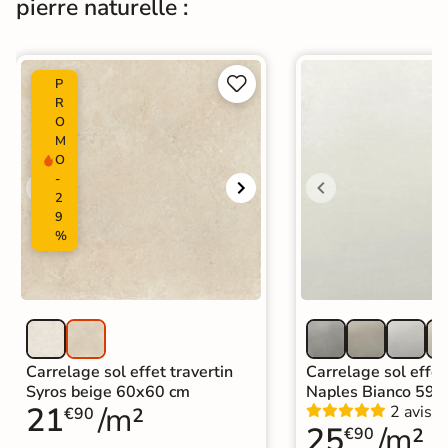
pierre naturelle :
Normes
Certification CE


P
Origine
Italie
R
O
Carrelage effet pierre intérieur
|
M
Carrelage grand format et XXL
|
O
Carrelage Gris
|
-
Carrelage 90x90 cm
|
2
Catégories
Carrelage intérieur / extérieur
9
identique
%
|
Carrelage sol cuisine
|
Carrelage salon moderne
|
Carrelage Chambre
|
Carrelage WC
Carrelage sol effet travertin
Carrelage sol effet
Syros beige 60x60 cm
Naples Bianco 59,
21
/m²
2 avis
€90
25
/m²
€90