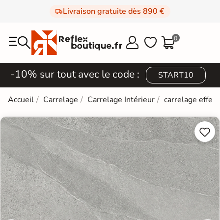
Livraison gratuite dès 890 €
0



-10% sur tout avec le code :
START10
Accueil
Carrelage
Carrelage Intérieur
carrelage effet 

