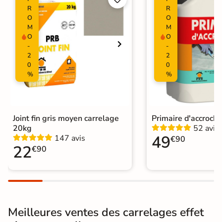
R
R
Surface
O
O
Lisse
M
M
O
O
Résistant au Gel
Oui
-
-
2
2
Variation de la
0
0
V2
couleur
%
%
Pièce humides
Oui
Plancher
Joint fin gris moyen carrelage
Primaire d'accroch
Oui
Chauffant
20kg
52 avis
49
147 avis
€90
22
€90
Conditionnement
Boite
Choix
1er Choix
Pose
Coller
Meilleures ventes des carrelages effet
Support
Chape
Ancien carrelage