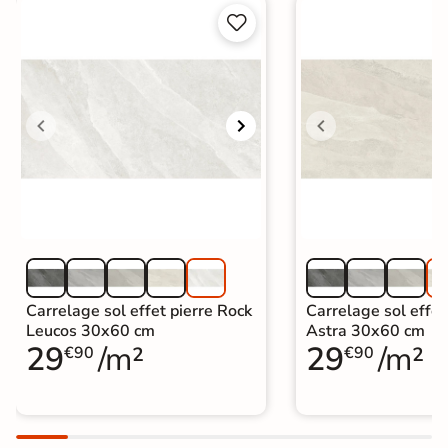


Carrelage sol effet pierre Rock
Carrelage sol effet
Leucos 30x60 cm
Astra 30x60 cm
29
/m²
29
/m²
€90
€90