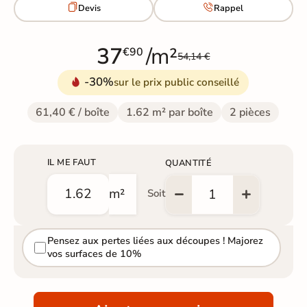


Devis
Rappel
37
/m²
€90
54,14 €
-30%
sur le prix public conseillé
61,40 € / boîte
1.62 m² par boîte
2 pièces
IL ME FAUT
QUANTITÉ
m²
Soit
Pensez aux pertes liées aux découpes ! Majorez
vos surfaces de 10%