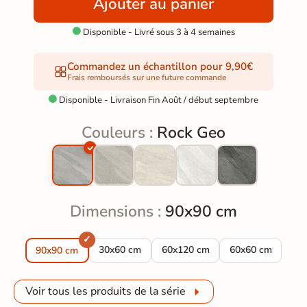
Ajouter au panier
Disponible - Livré sous 3 à 4 semaines

Commandez un échantillon pour 9,90€
Frais remboursés sur une future commande
Disponible - Livraison Fin Août / début septembre

Couleurs :
Rock Geo
Dimensions :
90x90 cm
Carrelage sol effet pierre Rock Geo 30x60 cm
Carrelage sol effet pierre Rock
Carrelage sol eff
30x60 cm
60x120 cm
60x60 cm
90x90 cm
Voir tous les produits de la série