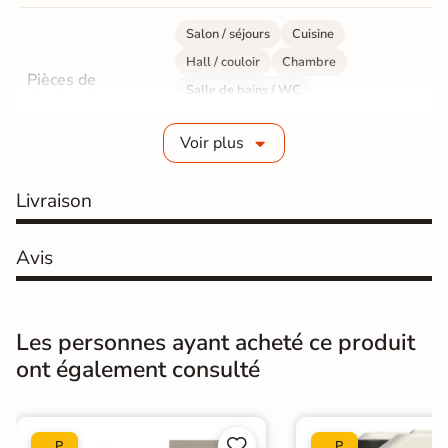
Salon / séjours
Cuisine
Hall / couloir
Chambre
Pièces de
Salle de bains / WC
destination
Bureau / Commerce
Mur intérieur
Voir plus
Sol intérieur
Fabrication
Grès cérame émaillé
Livraison
Epaisseur
9 mm
Avis
Résistance à
GR5 - Ultra-résistant
l'usure
Les personnes ayant acheté ce produit
Masse colorée
Oui
ont également consulté
Bords
rectifié
Finition
Mate


P
P