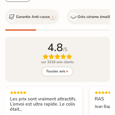
Garantie Anti-casse
Grès cérame émaillé
4.8
/5

sur 3318 avis clients
Tous
les avis
Les prix sont vraiment attractifs.
RAS
L’envoi est ultra rapide. Le colis
Jean Bapti
était...