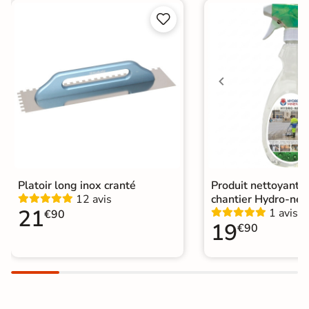


Choix
1er Choix
A coller sur chape
Pose
A coller sur ancien carrelage
Normes
Certification CE
Origine
Italie
Platoir long inox cranté
Produit nettoyant f
12 avis
chantier Hydro-net
21
1 avis
€90
19
€90