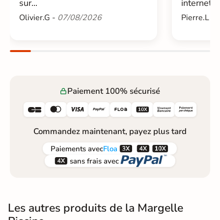
sur...
internet....
Olivier.G -
07/08/2026
Pierre.L -
Paiement 100% sécurisé






Commandez maintenant, payez plus tard



Paiements
avec
Floa


sans frais avec
Les autres produits de la Margelle