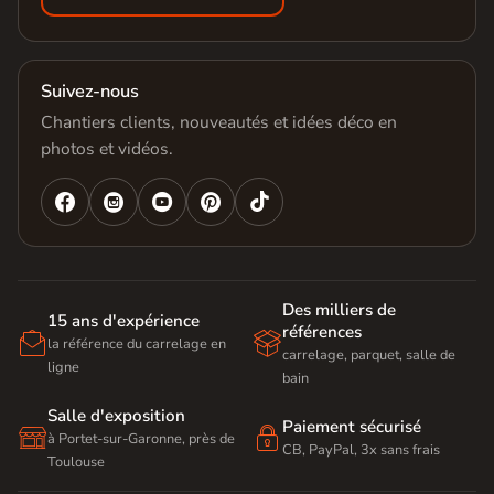
Suivez-nous
Chantiers clients, nouveautés et idées déco en
photos et vidéos.




Des milliers de
15 ans d'expérience
références


la référence du carrelage en
carrelage, parquet, salle de
ligne
bain
Salle d'exposition
Paiement sécurisé


à Portet-sur-Garonne, près de
CB, PayPal, 3x sans frais
Toulouse