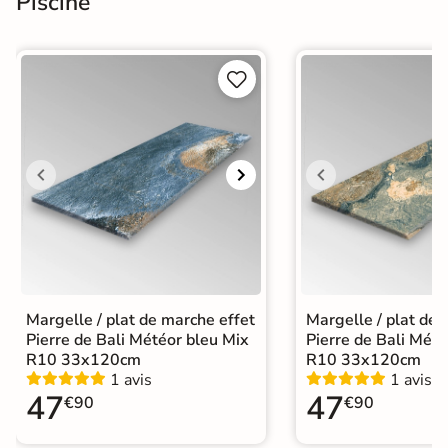
Piscine


Margelle / plat de marche effet
Margelle / plat de 
Pierre de Bali Météor bleu Mix
Pierre de Bali Mété
R10 33x120cm
R10 33x120cm
1 avis
1 avis
47
47
€90
€90