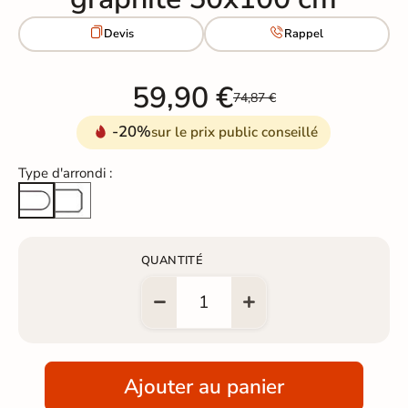


Devis
Rappel
59,90 €
74,87 €
-20%
sur le prix public conseillé
Type d'arrondi :
Arête cassée
Arrondi total
QUANTITÉ
Ajouter au panier