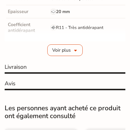
Epaisseur
20 mm
Coefficient
R11 - Très antidérapant
antidérapant
Résistance à
GR5 - Ultra-résistant
l'usure
Voir plus
Masse colorée
Oui
Livraison
Bords
rectifié
Avis
Finition
Mate
Surface
Antidérapante
Les personnes ayant acheté ce produit
ont également consulté
Résistant au Gel
Oui
Conditionnement
Pièce