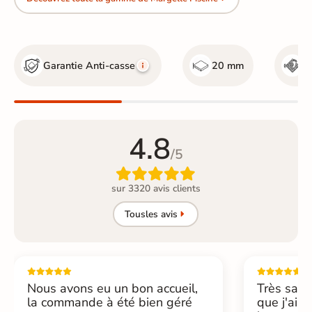
Garantie Anti-casse
20 mm
R
4.8
/5

sur 3320 avis clients
Tous
les avis
Nous avons eu un bon accueil,
Très sati
la commande à été bien géré
que j'ai 