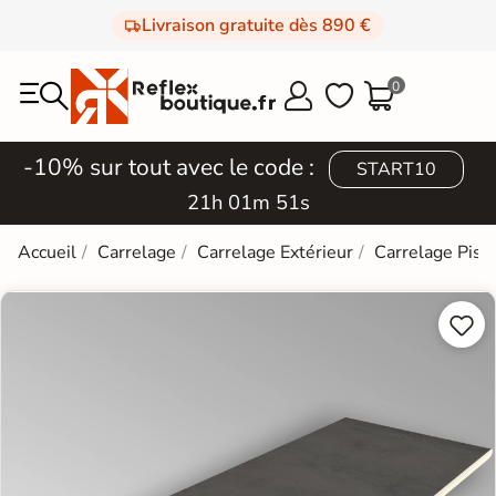
Livraison gratuite dès 890 €
0



-10% sur tout avec le code :
START10
21h 01m 50s
Accueil
Carrelage
Carrelage Extérieur
Carrelage Pisc

