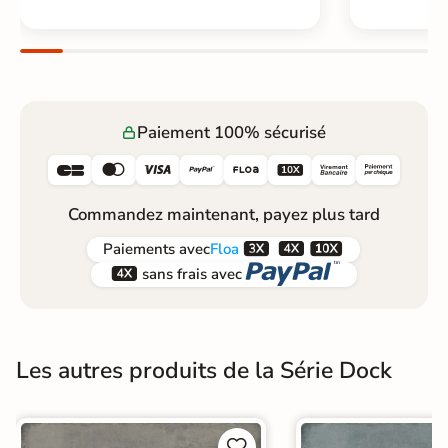
Paiement 100% sécurisé






Commandez maintenant, payez plus tard



Paiements
avec
Floa


sans frais avec
Les autres produits de la Série Dock

