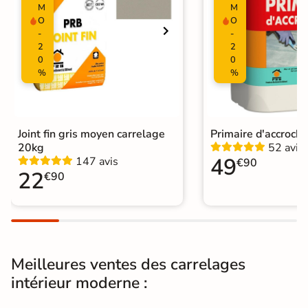
M
M
O
O
Résistant au Gel
Oui
-
-
2
2
Variation de la
0
0
V2
couleur
%
%
Pièce humides
Oui
Plancher
Joint fin gris moyen carrelage
Primaire d'accroch
Oui
Chauffant
20kg
52 avis
49
147 avis
€90
22
€90
Conditionnement
Boite
Choix
1er Choix
Pose
Coller
Meilleures ventes des carrelages
Support
Chape
Ancien carrelage
intérieur moderne :
Normes
Certification CE