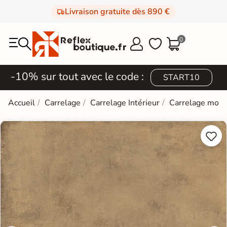
Livraison gratuite dès 890 €
0



-10% sur tout avec le code :
START10
Accueil
Carrelage
Carrelage Intérieur
Carrelage mod

