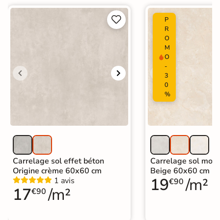


P
Origine
Italie
R
O
Carrelage design
|
M
Carrelage grand format et XXL
|
O
Carrelage 100x100 cm
|
-
Carrelage intérieur / extérieur
3
Catégories
identique
0
|
Carrelage sol cuisine
|
%
Carrelage salon moderne
|
Carrelage Chambre
|
Carrelage WC
|
Carrelage garage
Carrelage sol effet béton
Carrelage sol mode
Origine crème 60x60 cm
Beige 60x60 cm
19
/m²
1 avis
€90
17
/m²
€90