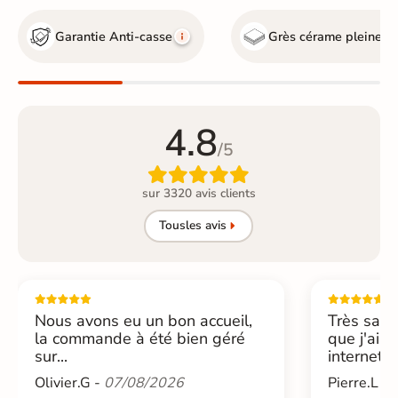
Garantie Anti-casse
Grès cérame pleine m
4.8
/5

sur 3320 avis clients
Tous
les avis
Nous avons eu un bon accueil,
Très sati
la commande à été bien géré
que j'ai 
sur...
internet....
Olivier.G -
07/08/2026
Pierre.L -