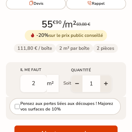


Devis
Rappel
55
/m²
€90
69,88 €
-20%
sur le prix public conseillé
111,80 € / boîte
2 m² par boîte
2 pièces
IL ME FAUT
QUANTITÉ
m²
Soit
Pensez aux pertes liées aux découpes ! Majorez
vos surfaces de 10%