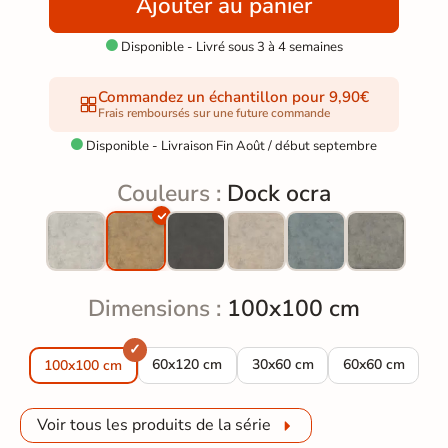
Ajouter au panier
Disponible - Livré sous 3 à 4 semaines

Commandez un échantillon pour 9,90€
Frais remboursés sur une future commande
Disponible - Livraison Fin Août / début septembre

Couleurs :
Dock ocra
Dimensions :
100x100 cm
Carrelage sol moderne dock ocra 60x120 cm
Carrelage sol moderne dock o
Carrelage sol m
60x120 cm
30x60 cm
60x60 cm
100x100 cm
Voir tous les produits de la série