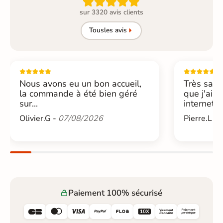

sur 3320 avis clients
Tous
les avis
Nous avons eu un bon accueil,
Très sati
la commande à été bien géré
que j'ai 
sur...
internet....
Olivier.G -
07/08/2026
Pierre.L -
Paiement 100% sécurisé





