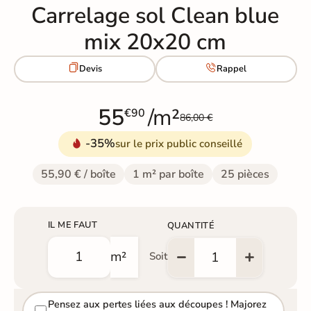
Carrelage sol Clean blue
mix 20x20 cm


Devis
Rappel
55
/m²
€90
86,00 €
-35%
sur le prix public conseillé
55,90 € / boîte
1 m² par boîte
25 pièces
IL ME FAUT
QUANTITÉ
m²
Soit
Pensez aux pertes liées aux découpes ! Majorez