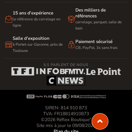
Des milliers de
15 ans d'expérience
références


la référence du carrelage en
carrelage, parquet, salle de
ligne
bain
Salle d'exposition
Paiement sécurisé


à Portet-sur-Garonne, près de
CB, PayPal, 3x sans frais
Toulouse
ILS PARLENT DE NOUS









SIREN: 814 910 873
TVA: FR18814910873
©2026 Réflex Boutique
®
Site mis à jour le 09/08/2026
Plan du site