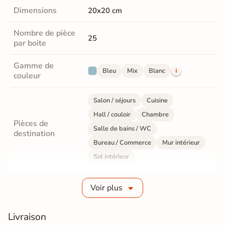
Dimensions
20x20 cm
Nombre de pièce
25
par boite
Gamme de
Bleu
Mix
Blanc
couleur
Salon / séjours
Cuisine
Hall / couloir
Chambre
Pièces de
Salle de bains / WC
destination
Bureau / Commerce
Mur intérieur
Sol intérieur
Fabrication
Grès cérame émaillé
Voir plus
Epaisseur
8 mm
Livraison