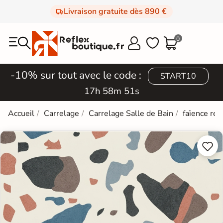
Livraison gratuite dès 890 €
0



-10% sur tout avec le code :
START10
17h 58m 50s
Accueil
Carrelage
Carrelage Salle de Bain
faïence rét

