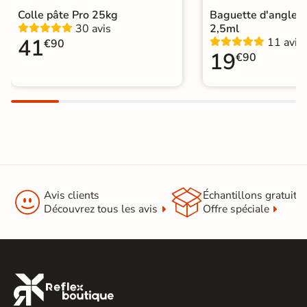
Choix
1er Choix
Colle pâte Pro 25kg
Baguette d'angle 
30 avis
2,5ml
Pose
Coller
41
11 avis
€90
19
€90
Support
Chape
Ancien carrelage
Normes
Certification CE
Origine
Espagne
Carrelage salle de bain vintage
|
Carrelage carreaux de ciment
|
Carrelage Blanc
|
Carrelage Bleu
|


Avis clients
Échantillons gratuit
Carrelage effet Terrazzo
|
Catégories
Découvrez tous les avis
Offre spéciale
Carrelage 20x20 cm
|
Carrelage sol cuisine
|
Carrelage salon moderne
|
Carrelage Chambre
|
Carrelage WC
