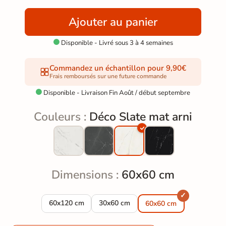
Ajouter au panier
Disponible - Livré sous 3 à 4 semaines

Commandez un échantillon pour 9,90€
Frais remboursés sur une future commande
Disponible - Livraison Fin Août / début septembre

Couleurs :
Déco Slate mat arni
Dimensions :
60x60 cm
Carrelage sol effet marbre Déco Slate mat arni 60x12
Carrelage sol effet marbre Déco Slate
60x120 cm
30x60 cm
60x60 cm