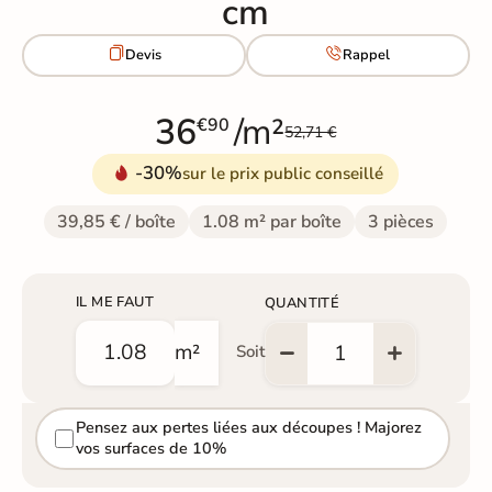
cm


Devis
Rappel
36
/m²
€90
52,71 €
-30%
sur le prix public conseillé
39,85 € / boîte
1.08 m² par boîte
3 pièces
IL ME FAUT
QUANTITÉ
m²
Soit
Pensez aux pertes liées aux découpes ! Majorez
vos surfaces de 10%