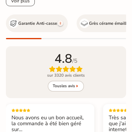
Voir plus
Garantie Anti-casse
Grès cérame émaillé
4.8
/5

sur 3320 avis clients
Tous
les avis
Nous avons eu un bon accueil,
Très sati
la commande à été bien géré
que j'ai 
sur...
internet....