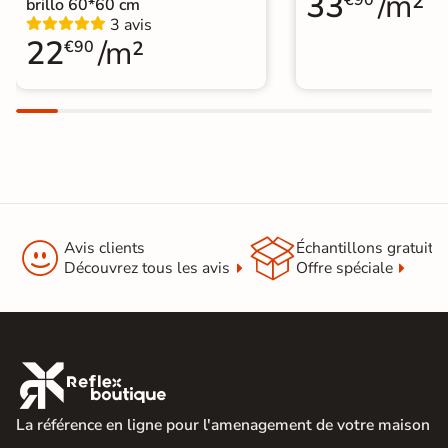
33
/m²
€90
brillo 60*60 cm
3 avis
22
/m²
€90


Avis clients
Échantillons gratuit
Découvrez tous les avis
Offre spéciale

La référence en ligne pour l'amenagement de votre maison