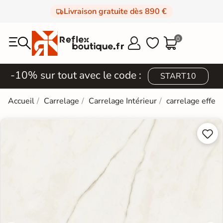
Livraison gratuite dès 890 €
0



-10% sur tout avec le code :
START10
Accueil
Carrelage
Carrelage Intérieur
carrelage effet

