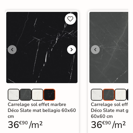


Carrelage sol effet marbre
Carrelage sol effe
Déco Slate mat bellagio 60x60
Déco Slate mat gr
cm
60x60 cm
36
/m²
36
/m²
€90
€90