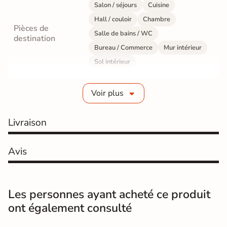
Salon / séjours
Cuisine
Hall / couloir
Chambre
Pièces de
Salle de bains / WC
destination
Bureau / Commerce
Mur intérieur
Sol intérieur
Fabrication
Grès cérame émaillé
Voir plus
Epaisseur
9 mm
Livraison
Résistance à
GR5 - Ultra-résistant
l'usure
Avis
Masse colorée
Oui
Bords
rectifié
Les personnes ayant acheté ce produit
ont également consulté
Finition
Mate