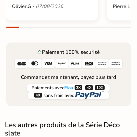
Olivier.G -
07/08/2026
Pierre.L -
Paiement 100% sécurisé






Commandez maintenant, payez plus tard



Paiements
avec
Floa


sans frais avec
Les autres produits de la Série Déco
slate