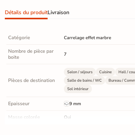
d'acheter
Détails du produit
Livraison
Utilisez notre simulateur
de carrelage en 3D pour
afficher nos produits
dans
votre maison
Catégorie
Carrelage effet marbre
Nombre de pièce par
7
3D
boite
3D
Salon / séjours
Cuisine
Hall / cou
Pièces de destination
Salle de bains / WC
Bureau / Comm
Rendu
Testez
Simple,
réaliste
plusieurs
rapide
Sol intérieur
en
références
et gratuit
temps
réel
Epaisseur
9 mm
Tester le
Masse colorée
Oui
simulateur 3D
Aucune inscription requise
Finition
Mate