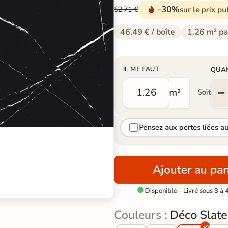
-30%
sur le prix pu
52,71 €
46,49 € / boîte
1.26 m² pa
IL ME FAUT
QUA
m²
Soit
Pensez aux pertes liées a
Ajouter au pan
Disponible - Livré sous 3 à 

Couleurs :
Déco Slate