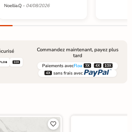
Noellia.Q -
04/08/2026
Commandez maintenant, payez plus
curisé
tard





Paiements
avec
Floa


sans frais avec

