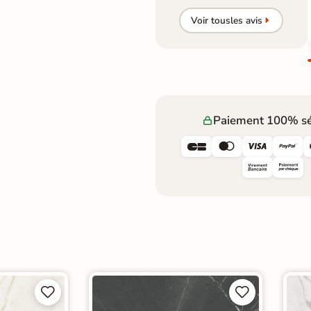
Voir tous
les avis
Paiement 100% sé







