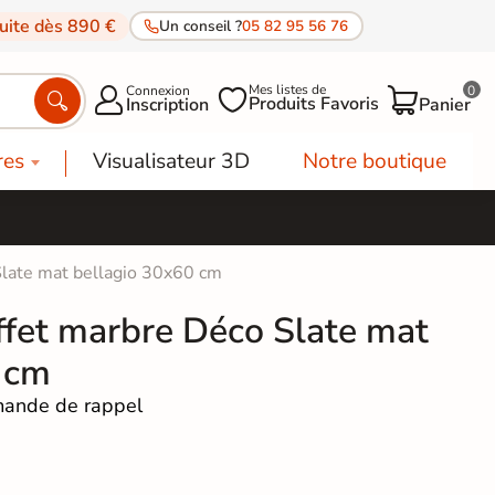
tuite dès 890 €
Un conseil ?
05 82 95 56 76
Mes listes de
Connexion
0




Produits Favoris
Inscription
Panier
res
Visualisateur 3D
Notre boutique
Slate mat bellagio 30x60 cm
ffet marbre Déco Slate mat
 cm
ande de rappel