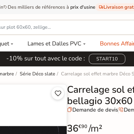
in
Des milliers de références à
prix d'usine
Livraison gra
quet
Lames et Dalles PVC
Bonnes Affai
-10% sur tout avec le code :
START10
 marbre
Série Déco slate
Carrelage sol effet marbre Déco 
Carrelage sol e


bellagio 30x60
Demande de devis
Dem


36
/m²
€90