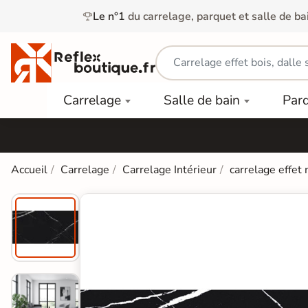
Le n°1
du carrelage, parquet et salle de ba
Carrelage
Mobilier
Parquet
Carrelage
Salle de bain
Par
Intérieur
et
Stratifié
squ'à
50%
Vasque
Carrelage
Parquet
PAR
Extérieur
Contrecollé
TYPE
Douche
relages
Accueil
Carrelage
Carrelage Intérieur
carrelage effet
Dalle
Lames
aïences
Terrasse
Baignoires
PAR
PVC
Sur Plot
et Balnéos
squ'à
COULEUR
40%
Carrelage
Dalles
WC
Salle de
Stratifié
PVC
Bain
Bois
Carrelage
quets
Lames
Colle &
Salle de
ols
clair
Finition
Bain
tifiés