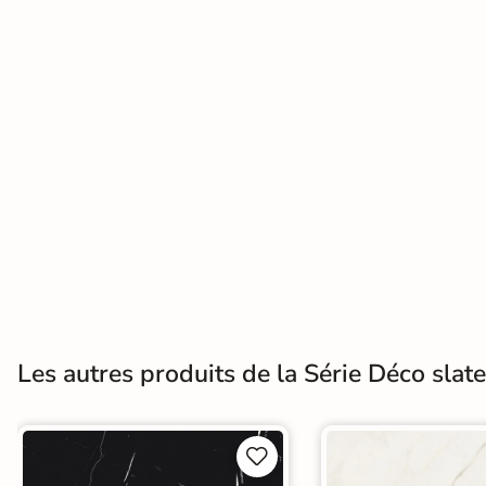
Terre
cuite &
tomette
Parement
mural
intérieur
PAR FORME &
DIMENSION
Carrelage
Les autres produits de la Série Déco slate
hexagonal
Carrelage très
grand format

