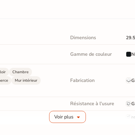
Dimensions
29.
Gamme de couleur
N
loir
Chambre
Fabrication
G
erce
Mur intérieur
Résistance à l'usure
G
Voir plus
Bords
re
Surface
Liss