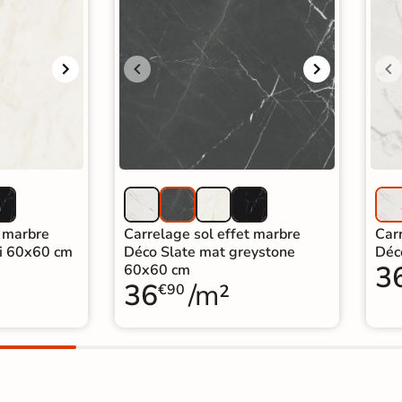
t marbre
Carrelage sol effet marbre
Car
ni 60x60 cm
Déco Slate mat greystone
Déc
3
60x60 cm
36
/m²
€90