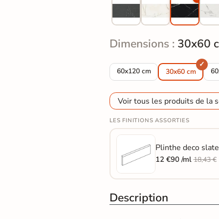
Dimensions :
30x60 
Carrelage sol effet marbre Déco
Ca
60x120 cm
60
30x60 cm
Voir tous les produits de la s
LES FINITIONS ASSORTIES
Plinthe deco slate
12 €90 /ml
18,43 €
Description