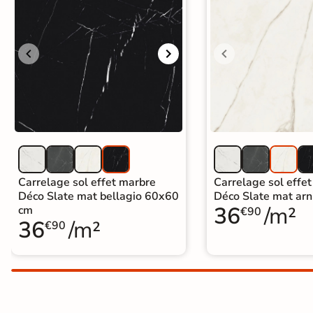
Carrelage extra fin
Voir tous les
formats
PAR FINITION
Carrelage poli /
semi-poli
Carrelage brillant
Carrelage sol effet marbre
Carrelage sol effe
Déco Slate mat bellagio 60x60
Déco Slate mat ar
36
/m²
cm
Échantillons gratuits
€90
36
/m²
€90
SIMULATEUR 3D
Visualisez
avant