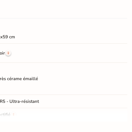
5x59 cm
oir
rès cérame émaillé
R5 - Ultra-résistant
ctifié
e