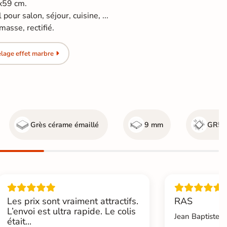
5x59 cm.
pour salon, séjour, cuisine, ...
asse, rectifié.
lage effet marbre
Grès cérame émaillé
9 mm
GR5 -
Les prix sont vraiment attractifs.
RAS
L’envoi est ultra rapide. Le colis
Jean Baptiste.L
était...