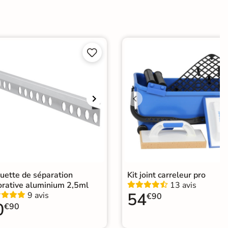
ui


Choix
ape
Ancien carrelage
e
uette de séparation
Kit joint carreleur pro
orative aluminium 2,5ml
13 avis
54
9 avis
€90
0
€90