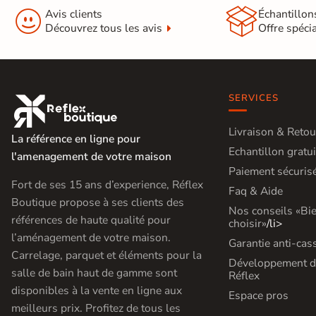


Avis clients
Échantillon
Découvrez tous les avis
Offre spéci
SERVICES

Livraison & Retou
La référence en ligne pour
Echantillon gratui
l'amenagement de votre maison
Paiement sécuris
Fort de ses 15 ans d’experience, Réflex
Faq & Aide
Boutique propose à ses clients des
Nos conseils «Bi
références de haute qualité pour
choisir»
/li>
l’aménagement de votre maison.
Garantie anti-cas
Carrelage, parquet et éléments pour la
Développement d
salle de bain haut de gamme sont
Réflex
disponibles à la vente en ligne aux
Espace pros
meilleurs prix. Profitez de tous les