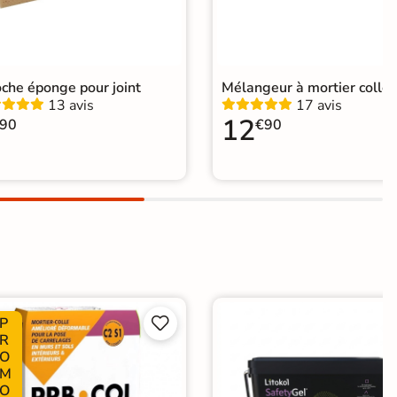
oche éponge pour joint
Mélangeur à mortier colle
13 avis
17 avis
12
90
€90
P


R
O
M
O