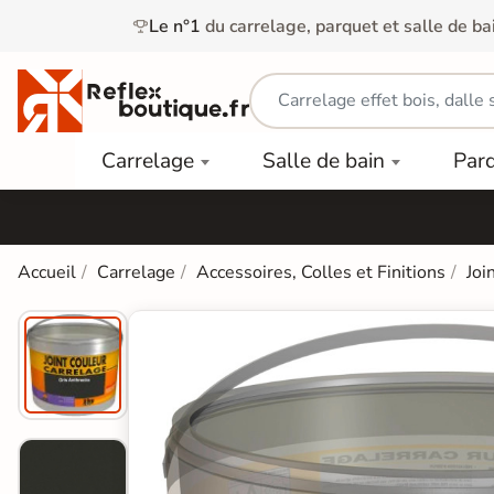
Le n°1
du carrelage, parquet et salle de ba
Carrelage
Mobilier
Parquet
Carrelage
Salle de bain
Par
Intérieur
et
Stratifié
squ'à
50%
Vasque
Carrelage
Parquet
PAR
Extérieur
Contrecollé
TYPE
Douche
relages
Accueil
Carrelage
Accessoires, Colles et Finitions
Joi
Dalle
Lames
aïences
Terrasse
Baignoires
PAR
PVC
Sur Plot
et Balnéos
squ'à
COULEUR
40%
Carrelage
Dalles
WC
Salle de
Stratifié
PVC
Bain
Bois
Carrelage
quets
Lames
Colle &
Salle de
ols
clair
Finition
Bain
tifiés