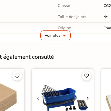
Classe
CG2
Taille des joints
de 
Origine
Fra
Voir plus
Catégories
Join
nt également consulté



