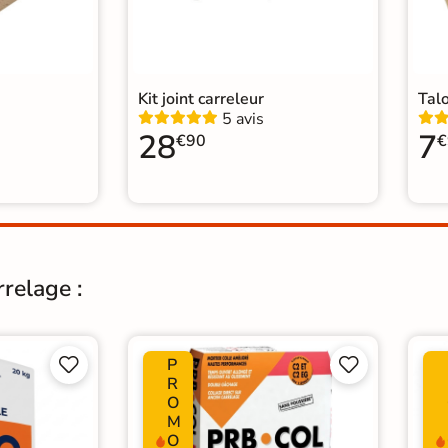
Kit joint carreleur
Tal
5 avis
28
7
€90
€
rrelage :
P




R
O
M
O