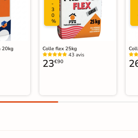
-
3
0
%
m 20kg
Colle flex 25kg
Col
43 avis
23
2
€90