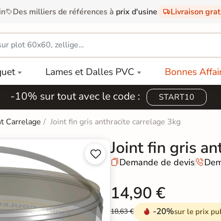
in
Des milliers de références à
prix d'usine
Livraison gra
quet
Lames et Dalles PVC
Bonnes Affai
-10% sur tout avec le code :
START10
nt Carrelage
Joint fin gris anthracite carrelage 3kg
Joint fin gris a


Demande de devis
Dem


14,90 €
-20%
sur le prix pu
18,63 €