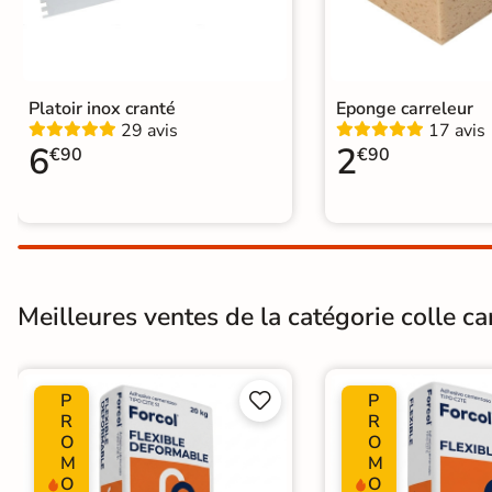
Carrelage extra fin
Voir tous les
formats
Platoir inox cranté
Eponge carreleur
29 avis
17 avis
PAR FINITION
6
2
€90
€90
Carrelage poli /
semi-poli
Carrelage brillant
Meilleures ventes de la catégorie colle ca
Échantillons gratuits
PAIEMENT SÉCURISÉ
P
P


Payez comme
R
R
O
O
il vous plaira
M
M
O
O