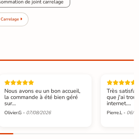
sommation de joint carrelage
 Carrelage
Nous avons eu un bon accueil,
Très satisfai
la commande à été bien géré
que j'ai trou
sur...
internet....
Olivier.G -
07/08/2026
Pierre.L -
06/08