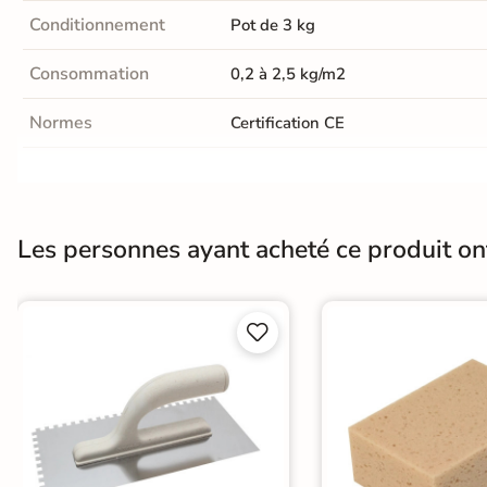
Conditionnement
Pot de 3 kg
Terre
cuite &
Consommation
0,2 à 2,5 kg/m2
tomette
Normes
Certification CE
Parement
Fabricants
Prb
mural
intérieur
Les personnes ayant acheté ce produit o
PAR FORME &
DIMENSION


Carrelage
hexagonal
Carrelage très
grand format