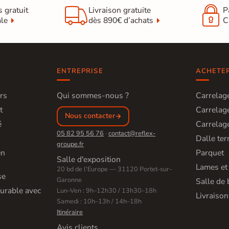


s gratuit
Livraison gratuite
P
ale
dès 890€ d’achats
C
ENTREPRISE
ACHETE
rs
Qui sommes-nous ?
Carrelage
t
Carrelage
Nous contacter
é
Carrelage
05 82 95 56 76
·
contact@reflex-
Dalle ter
groupe.fr
en
Parquet
Salle d'exposition
Lames et
20 bd de l'Europe — 31120 Portet-sur-
se
Garonne
Salle de 
urable avec
Lun–Ven : 9h–12h30 / 13h30–18h
Livraison
Samedi : 10h–13h / 14h–18h
Itinéraire
Avis clients