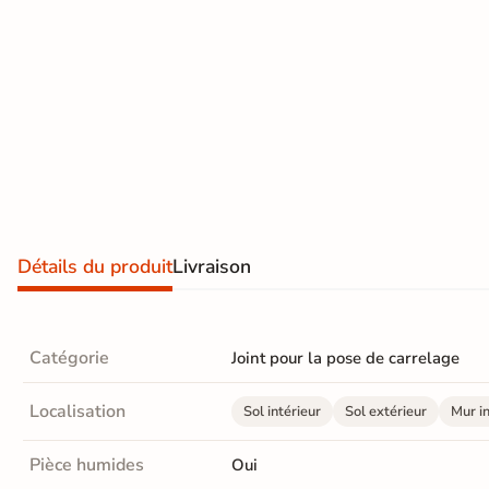
effet
vous sous 5
jours
pierre
naturelle
Carrelage
Voir les
produits
effet
express
béton
Carrelage
Détails du produit
Livraison
effet
métal
Catégorie
Joint pour la pose de carrelage
Carrelage
moderne
Localisation
Sol intérieur
Sol extérieur
Mur in
Carrelage
Pièce humides
Oui
effet