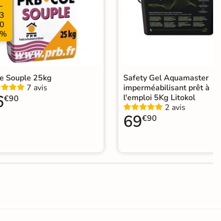
-
3
0
%
le Souple 25kg
Safety Gel Aquamaster
7 avis
imperméabilisant prêt à
6
l'emploi 5Kg Litokol
€90
2 avis
69
€90