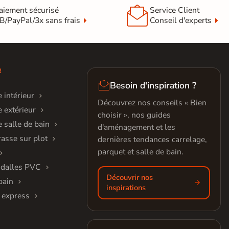

aiement sécurisé
Service Client
B/PayPal/3x sans frais
Conseil d'experts
R

Besoin d'inspiration ?
 intérieur
Découvrez nos conseils « Bien
 extérieur
choisir », nos guides
 salle de bain
d'aménagement et les
rasse sur plot
dernières tendances carrelage,
parquet et salle de bain.
 dalles PVC
Découvrir nos
bain
inspirations
 express