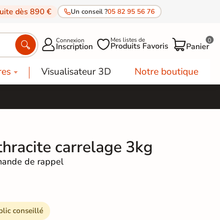
tuite dès 890 €
Un conseil ?
05 82 95 56 76
Mes listes de
Connexion
0




Produits Favoris
Inscription
Panier
res
Visualisateur 3D
Notre boutique
nthracite carrelage 3kg
ande de rappel
blic conseillé