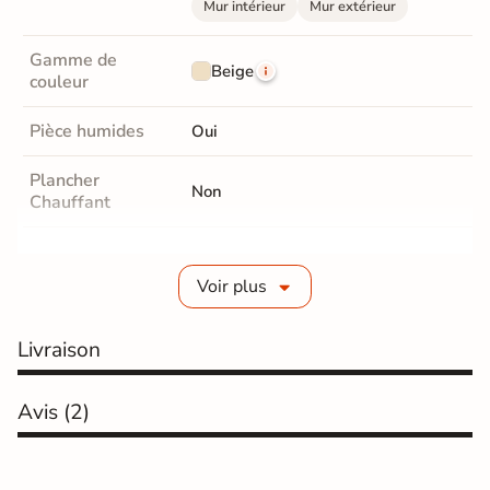
Mur intérieur
Mur extérieur
Gamme de
Beige
couleur
Pièce humides
Oui
Plancher
Non
Chauffant
Conditionnement
Sac de 20kg
Voir plus
Classe
CG2
Livraison
Consommation
0,2 à 2,5 kg/m2
Taille des joints
de 1 à 5 mm
Avis
(2)
Normes
Certification CE