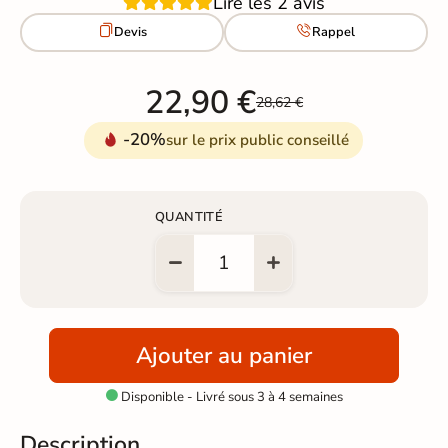
Lire les 2 avis


Devis
Rappel
22,90 €
28,62 €
-20%
sur le prix public conseillé
QUANTITÉ
Ajouter au panier
Disponible - Livré sous 3 à 4 semaines

Description