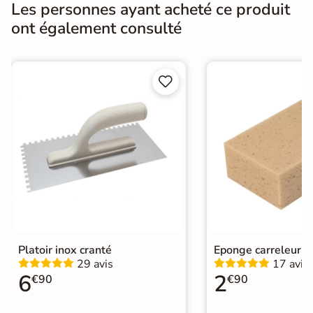
Origine
France
Les personnes ayant acheté ce produit
ont également consulté
Fabricants
Prb
Catégories
Joint de Carrelage


Platoir inox cranté
Eponge carreleur
29 avis
17 avis
6
2
€90
€90