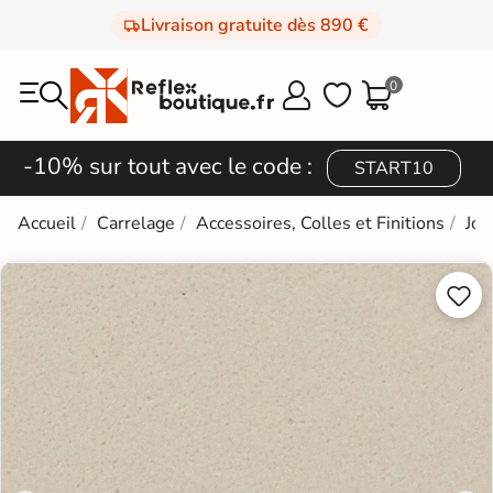
Livraison gratuite dès 890 €
0



-10% sur tout avec le code :
START10
Accueil
Carrelage
Accessoires, Colles et Finitions
Joi

