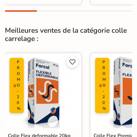
Meilleures ventes de la catégorie colle
carrelage :


P
P
R
R
O
O
M
M
O
O
-
-
2
2
0
0
%
%
Colle Flex deformable 20kg
Colle Flex Premiu