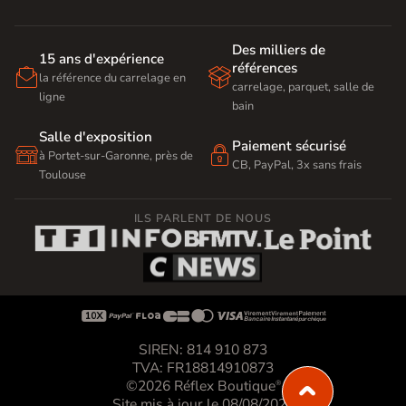
Des milliers de
15 ans d'expérience
références


la référence du carrelage en
carrelage, parquet, salle de
ligne
bain
Salle d'exposition
Paiement sécurisé


à Portet-sur-Garonne, près de
CB, PayPal, 3x sans frais
Toulouse
ILS PARLENT DE NOUS









SIREN: 814 910 873
TVA: FR18814910873
©2026 Réflex Boutique
®
Site mis à jour le 08/08/2026