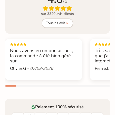
/5

sur 3320 avis clients
Tous
les avis
Nous avons eu un bon accueil,
Très sati
la commande à été bien géré
que j'ai 
sur...
internet....
Olivier.G -
07/08/2026
Pierre.L -
Paiement 100% sécurisé