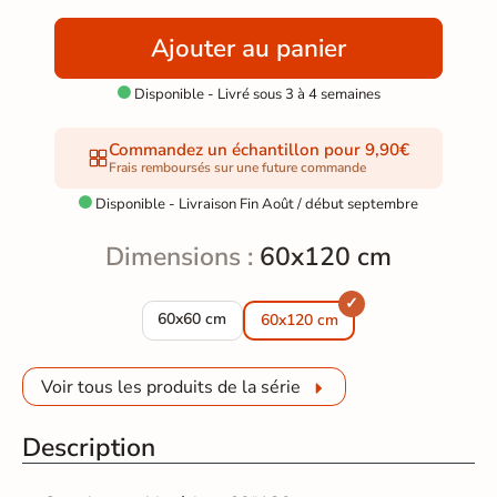
Ajouter au panier
Disponible - Livré sous 3 à 4 semaines

Commandez un échantillon pour 9,90€
Frais remboursés sur une future commande
Disponible - Livraison Fin Août / début septembre

Dimensions :
60x120 cm
Carrelage sol et mur effet marbre Turqin noir 
60x60 cm
60x120 cm
Voir tous les produits de la série
Description