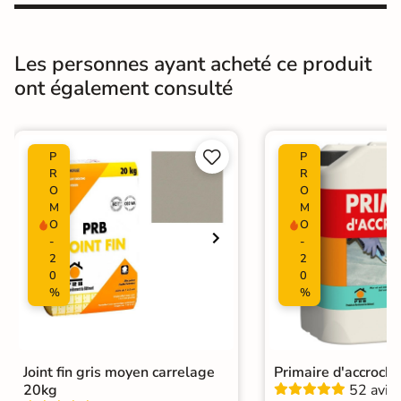
Masse colorée
Oui
Bords
rectifié
Les personnes ayant acheté ce produit
ont également consulté
Finition
Mate
Surface
Lisse


P
P
Nombres de
R
R
8
tampons
O
O
M
M
O
O
Résistant au Gel
Oui
-
-
2
2
Plancher
0
0
Oui
Chauffant
%
%
Conditionnement
Boite
Choix
1er Choix
Joint fin gris moyen carrelage
Primaire d'accroch
20kg
52 avis