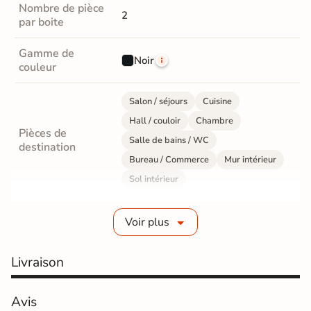
Nombre de pièce
2
par boite
Gamme de
Noir
couleur
Salon / séjours
Cuisine
Hall / couloir
Chambre
Pièces de
Salle de bains / WC
destination
Bureau / Commerce
Mur intérieur
Sol intérieur
Fabrication
Grès cérame émaillé
Voir plus
Epaisseur
10 mm
Livraison
Résistance à
GR5 - Ultra-résistant
l'usure
Avis