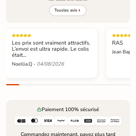
Tous
les avis
Les prix sont vraiment attractifs.
RAS
L’envoi est ultra rapide. Le colis
Jean Bapti
était...
Noellia.Q -
04/08/2026
Paiement 100% sécurisé






Commandez maintenant, payez plus tard