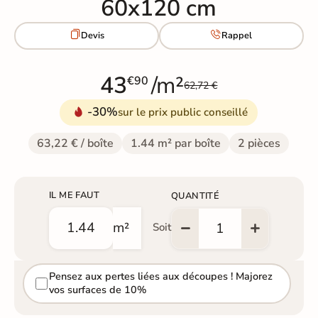
60x120 cm


Devis
Rappel
43
/m²
€90
62,72 €
-30%
sur le prix public conseillé
63,22 € / boîte
1.44 m² par boîte
2 pièces
IL ME FAUT
QUANTITÉ
m²
Soit
Pensez aux pertes liées aux découpes ! Majorez
vos surfaces de 10%