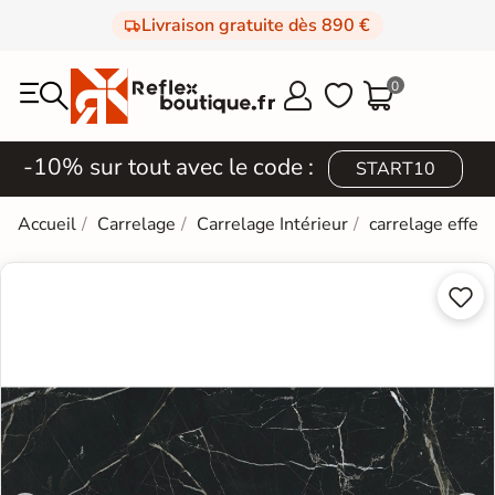
Livraison gratuite dès 890 €
0



-10% sur tout avec le code :
START10
Accueil
Carrelage
Carrelage Intérieur
carrelage effet

