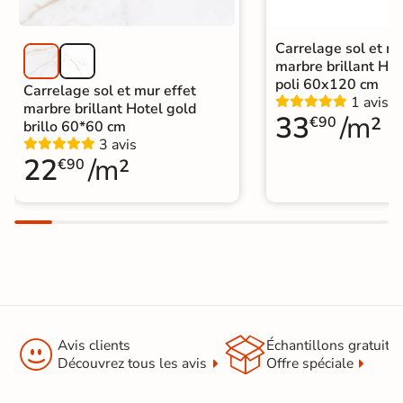
Carrelage sol et mu
marbre brillant Hot
poli 60x120 cm
Carrelage sol et mur effet
1 avis
marbre brillant Hotel gold
33
/m²
€90
brillo 60*60 cm
3 avis
22
/m²
€90


Avis clients
Échantillons gratuit
Découvrez tous les avis
Offre spéciale