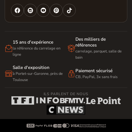




Des milliers de
15 ans d'expérience
références


la référence du carrelage en
carrelage, parquet, salle de
ligne
bain
Salle d'exposition
Paiement sécurisé


à Portet-sur-Garonne, près de
CB, PayPal, 3x sans frais
Toulouse
ILS PARLENT DE NOUS








