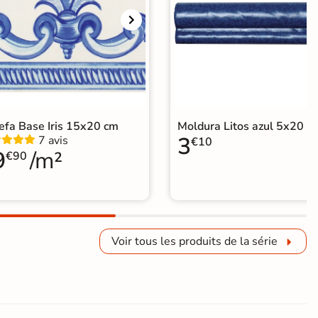
efa Base Iris 15x20 cm
Moldura Litos azul 5x20 c
3
7 avis
€10
9
/m²
€90
Voir tous les produits de la série