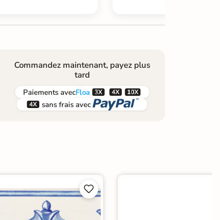
Commandez maintenant, payez plus
tard



Paiements
avec
Floa


sans frais avec

