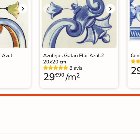
r Azul
Azulejos Galan Flor Azul.2
Cen
20x20 cm
2
8 avis
29
/m²
€90