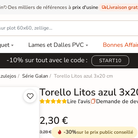
in
Des milliers de références à
prix d'usine
Livraison gra
quet
Lames et Dalles PVC
Bonnes Affai
-10% sur tout avec le code :
START10
Azulejos
Série Galan
Torello Litos azul 3x20 cm
Torello Litos azul 3x


Lire l'avis
Demande de dev

2,30 €
-30%
sur le prix public conseillé
3,28 €