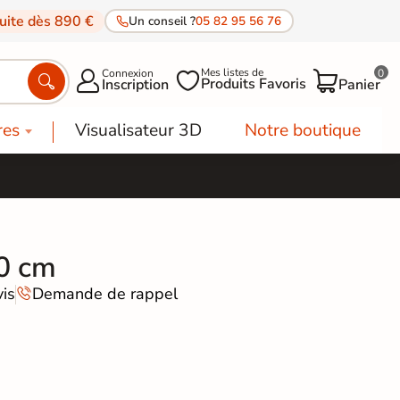
tuite dès 890 €
Un conseil ?
05 82 95 56 76
Mes listes de
Connexion
0




Produits Favoris
Inscription
Panier
res
Visualisateur 3D
Notre boutique
20 cm
is
Demande de rappel
