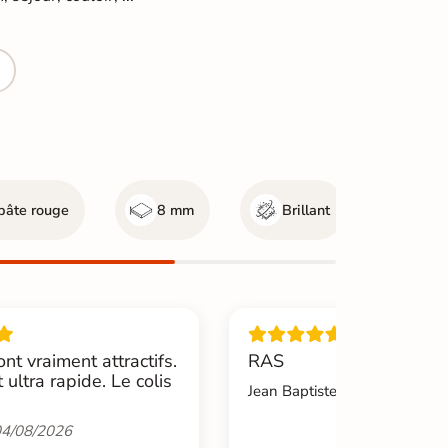
pâte rouge
8 mm
Brillant
Mur 
ont vraiment attractifs.
RAS
t ultra rapide. Le colis
Jean Baptiste.L -
04/08/2026
4/08/2026