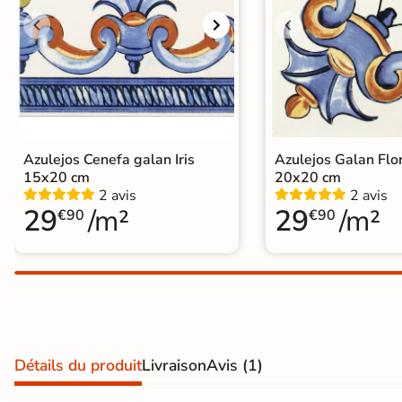
Terre
cuite &
tomette
Parement
mural
Azulejos Cenefa galan Iris
Azulejos Galan Flo
15x20 cm
20x20 cm
intérieur
2 avis
2 avis
29
/m²
29
/m²
€90
€90
PAR FORME &
DIMENSION
Carrelage
hexagonal
Carrelage très
Détails du produit
Livraison
Avis
(1)
grand format