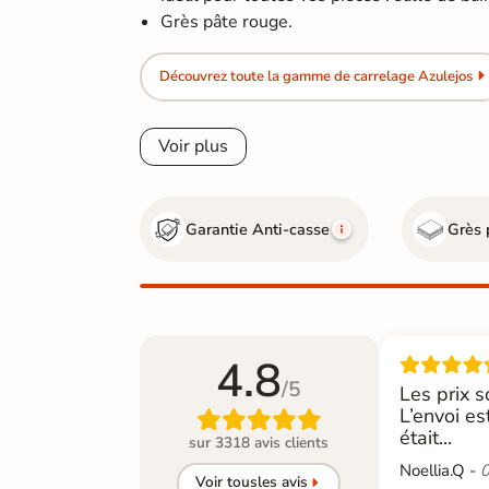
Grès pâte rouge.
Découvrez toute la gamme de carrelage Azulejos
Voir plus
Garantie Anti-casse
Grès 
4.8
/5
Les prix s
L’envoi es

était...
sur 3318 avis clients
Noellia.Q -
0
Voir tous
les avis