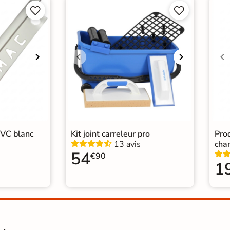




PVC blanc
Kit joint carreleur pro
Prod
13 avis
cha
54
€90
1