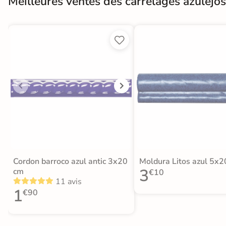
Meilleures ventes des carrelages azulejos


Cordon barroco azul antic 3x20
Moldura Litos azul 5x2
3
cm
€10
11 avis
1
€90