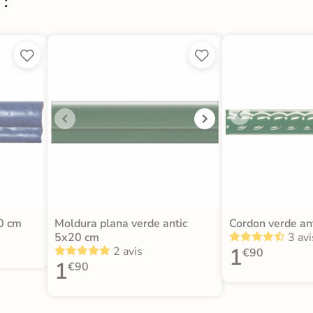
 :




0 cm
Moldura plana verde antic
Cordon verde an
5x20 cm
3 avi
1
2 avis
€90
1
€90