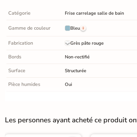
Carrelage extra fin
Catégorie
Frise carrelage salle de bain
Voir tous les
formats
Gamme de couleur
Bleu
PAR FINITION
Fabrication
Grès pâte rouge
Carrelage poli /
Bords
Non-rectifié
semi-poli
Surface
Structurée
Carrelage brillant
Pièce humides
Oui
Échantillons gratuits
Choix
1er Choix
BESOIN D'AIDE ?
Support
Ancien carrelage
Placo, tout type 
Besoin d'
aide
Les personnes ayant acheté ce produit o
et de
conseil ?
Origine
Espagne