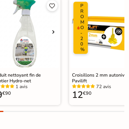
P


R
O
M
O
-
2
0
%
uit nettoyant fin de
Croisillons 2 mm autonivel
ntier Hydro-net
Pavilift
1 avis
72 avis
9
12
€90
€90