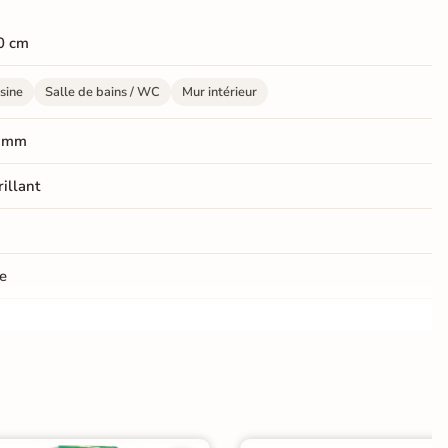
0 cm
sine
Salle de bains / WC
Mur intérieur
 mm
rillant
e
er
ification CE
elage et faïence azulejos
|
Listels salle de bain
|
elage sol cuisine
|
Carrelage WC