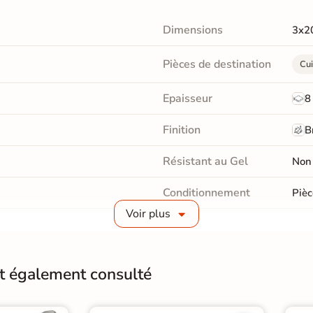
Dimensions
3x2
Pièces de destination
Cui
Epaisseur
8
Finition
B
Résistant au Gel
Non
Conditionnement
Pièc
Voir plus
Pose
Coll
Normes
Cert
de support mural
nt également consulté
Carr
Catégories
Carr