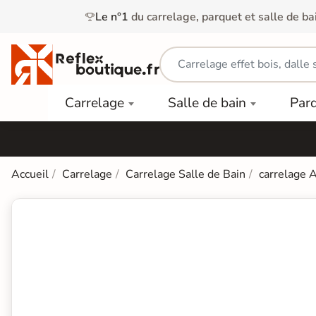
Le n°1
du carrelage, parquet et salle de ba
Carrelage
Mobilier
Parquet
Carrelage
Salle de bain
Par
Intérieur
et
Stratifié
squ'à
50%
Vasque
Carrelage
Parquet
PAR
Extérieur
Contrecollé
TYPE
Douche
relages
Accueil
Carrelage
Carrelage Salle de Bain
carrelage 
Dalle
Lames
aïences
Terrasse
Baignoires
PAR
PVC
Sur Plot
et Balnéos
squ'à
COULEUR
40%
Carrelage
Dalles
WC
Salle de
Stratifié
PVC
Bain
Bois
Carrelage
quets
Lames
Colle &
Salle de
ols
clair
Finition
Bain
tifiés