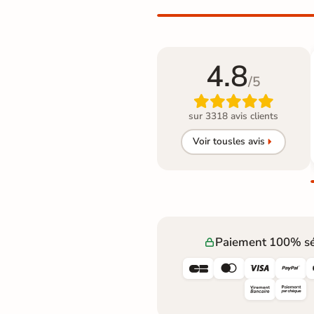
4.8
/5

sur 3318 avis clients
Voir tous
les avis
Paiement 100% sé



