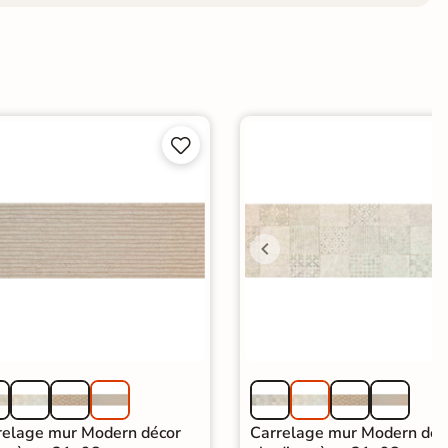


relage mur Modern décor
Carrelage mur Modern déc