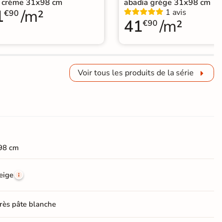
 crème 31x98 cm
abadia grège 31x98 cm
1
/m²
1 avis
€90
41
/m²
€90
Voir tous les produits de la série
98 cm
eige
rès pâte blanche