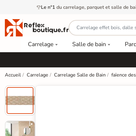
Le n°1
du carrelage, parquet et salle de ba
Carrelage
Mobilier
Parquet
Carrelage
Salle de bain
Par
Intérieur
et
Stratifié
squ'à
50%
Vasque
Carrelage
Parquet
PAR
Extérieur
Contrecollé
TYPE
Douche
relages
Accueil
Carrelage
Carrelage Salle de Bain
faïence de
Dalle
Lames
aïences
Terrasse
Baignoires
PAR
PVC
Sur Plot
et Balnéos
squ'à
COULEUR
40%
Carrelage
Dalles
WC
Salle de
Stratifié
PVC
Bain
Bois
Carrelage
quets
Lames
Colle &
Salle de
ols
clair
Finition
Bain
tifiés