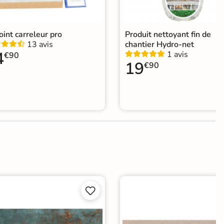
joint carreleur pro
Produit nettoyant fin de
13 avis
chantier Hydro-net
4
1 avis
€90
19
€90

