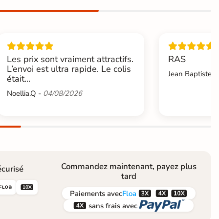
Les prix sont vraiment attractifs.
RAS
L’envoi est ultra rapide. Le colis
Jean Baptiste.L
était...
Noellia.Q -
04/08/2026
Commandez maintenant, payez plus
curisé
tard





Paiements
avec
Floa


sans frais avec