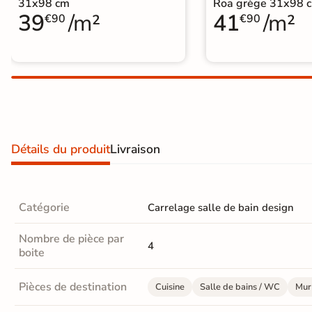
31x98 cm
Roa grège 31x98 
Carrelage extra fin
39
/m²
41
/m²
€90
€90
Voir tous les
formats
PAR FINITION
Carrelage poli /
semi-poli
Détails du produit
Livraison
Carrelage brillant
Catégorie
Carrelage salle de bain design
Échantillons gratuits
Nombre de pièce par
4
BESOIN D'AIDE ?
boite
Besoin d'
aide
et de
conseil ?
Pièces de destination
Cuisine
Salle de bains / WC
Mur 