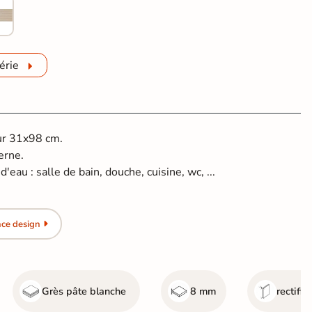
érie
ur 31x98 cm.
erne.
'eau : salle de bain, douche, cuisine, wc, ...
nce design
Grès pâte blanche
8 mm
rectifié