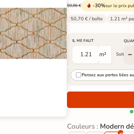
-30%
sur le prix pu
59,86 €
50,70 € / boîte
1.21 m² pa
IL ME FAUT
QUA
m²
Soit
Pensez aux pertes liées a

Couleurs :
Modern dé