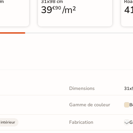
cm
31x98 cm
Roa
39
/m²
4
€90
Dimensions
31x
Gamme de couleur
B
Fabrication
G
intérieur