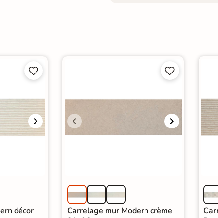




ern décor
Carrelage mur Modern crème
Car