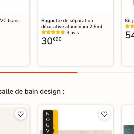
PVC blanc
Baguette de séparation
Kit 
décorative aluminium 2,5ml
5
9 avis
30
€90
alle de bain design :
N
P




O
R
U
O
V
M