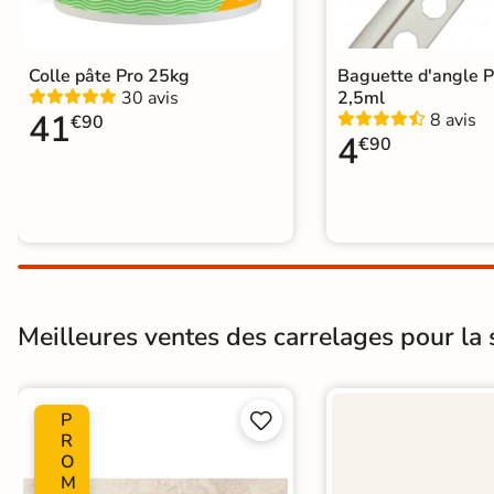
Colle pâte Pro 25kg
Baguette d'angle 
30 avis
2,5ml
41
8 avis
€90
4
€90
Meilleures ventes des carrelages pour la s
P


R
O
M