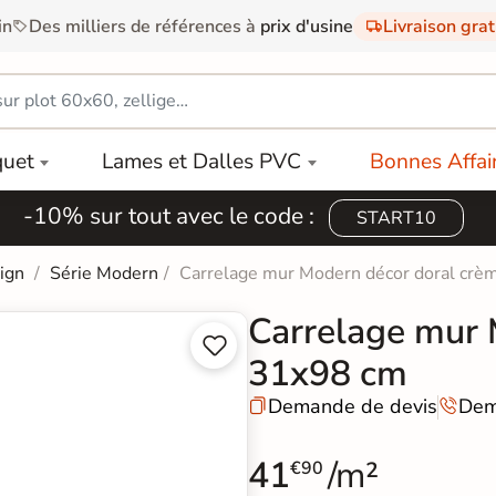
in
Des milliers de références à
prix d'usine
Livraison gra
quet
Lames et Dalles PVC
Bonnes Affai
-10% sur tout avec le code :
START10
sign
Série Modern
Carrelage mur Modern décor doral cr
Carrelage mur 


31x98 cm
Demande de devis
Dem


41
/m²
€90