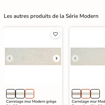
Terre
cuite &
Les autres produits de la Série Modern
tomette
Parement


mural
intérieur
PAR FORME &
DIMENSION
Carrelage
hexagonal
Carrelage très
grand format
Carrelage mur Modern grège
Carrelage mur Mod