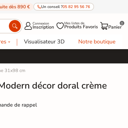
tuite dès 890 €
Un conseil ?
05 82 95 56 76
Mes listes de
Connexion
0




Produits Favoris
Inscription
Panier
res
Visualisateur 3D
Notre boutique
ème 31x98 cm
Modern décor doral crème
ande de rappel