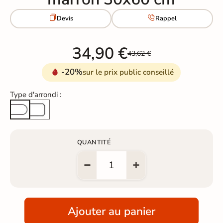


Devis
Rappel
34,90 €
43,62 €
-20%
sur le prix public conseillé
Type d'arrondi :
Arête cassée
Arrondi total
QUANTITÉ
Ajouter au panier