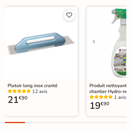
Conditionnement
Pièce


Choix
1er Choix
A coller sur chape
Pose
A coller sur ancien carrelage
Normes
Certification CE
Origine
Espagne
Catégories
Carrelage marron
Platoir long inox cranté
Produit nettoyant f
12 avis
chantier Hydro-net
21
1 avis
€90
19
€90