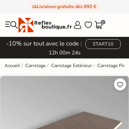
Livraison gratuite dès 890 €
0



-10% sur tout avec le code :
START10
12h 00m 23s
Accueil
Carrelage
Carrelage Extérieur
Carrelage Pisc

