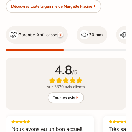
Découvrez toute la gamme de Margelle Piscine
Garantie Anti-casse
20 mm
R
4.8
/5

sur 3320 avis clients
Tous
les avis
Nous avons eu un bon accueil,
Très sati