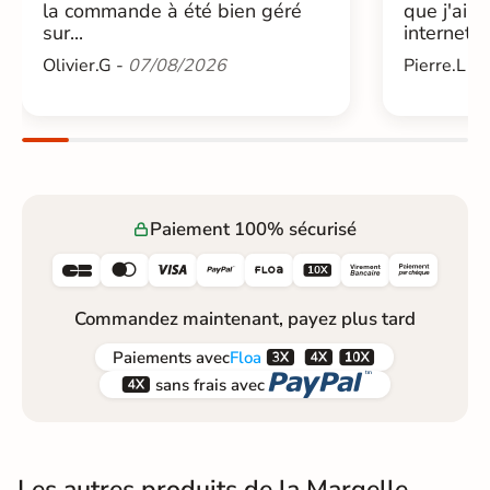
la commande à été bien géré
que j'ai 
sur...
internet....
Olivier.G -
07/08/2026
Pierre.L -
Paiement 100% sécurisé






Commandez maintenant, payez plus tard



Paiements
avec
Floa


sans frais avec
Les autres produits de la Margelle