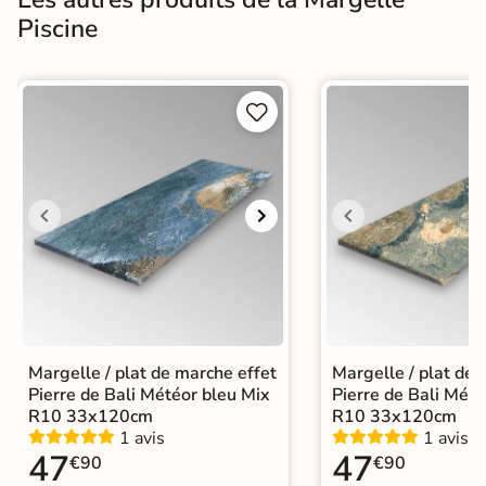
Piscine


Margelle / plat de marche effet
Margelle / plat de 
Pierre de Bali Météor bleu Mix
Pierre de Bali Mété
R10 33x120cm
R10 33x120cm
1 avis
1 avis
47
47
€90
€90