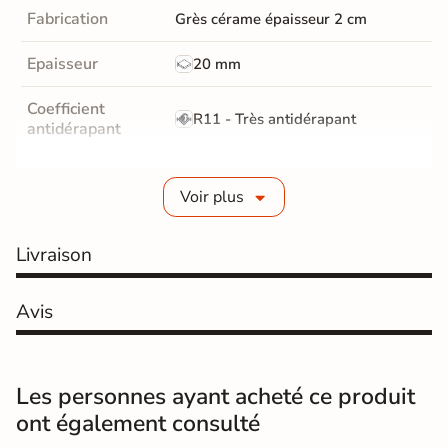
Fabrication
Grès cérame épaisseur 2 cm
Epaisseur
20 mm
Coefficient
R11 - Très antidérapant
antidérapant
Masse colorée
Oui
Voir plus
Bords
rectifié
Livraison
Finition
Mate
Surface
Avis
Antidérapante et structurée
Nombres de
48
tampons
Les personnes ayant acheté ce produit
ont également consulté
Résistant au Gel
Oui