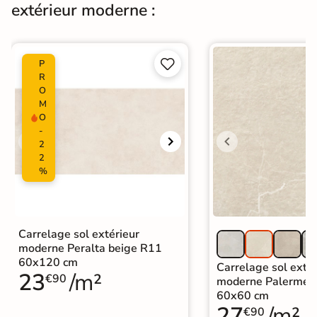
extérieur moderne :


P
R
O
M
O
-
2
2
%
Carrelage sol extérieur
moderne Peralta beige R11
60x120 cm
Carrelage sol extér
23
/m²
€90
moderne Palerme 
60x60 cm
27
/m²
€90