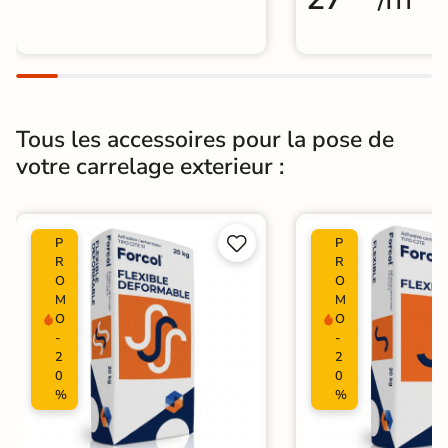
Tous les accessoires pour la pose de
votre carrelage exterieur :


P
P
R
R
O
O
M
M
O
O
-
-
2
2
0
0
%
%