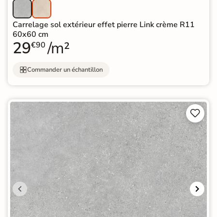
Carrelage sol extérieur effet pierre Link crème R11
60x60 cm
29
/m²
€90
Commander un échantillon

