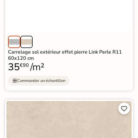
Carrelage sol extérieur effet pierre Link Perle R11
60x120 cm
35
/m²
€90
Commander un échantillon

