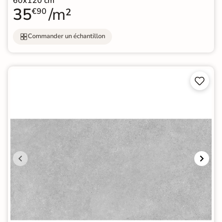
60x120 cm
35
/m²
€90
Commander un échantillon

