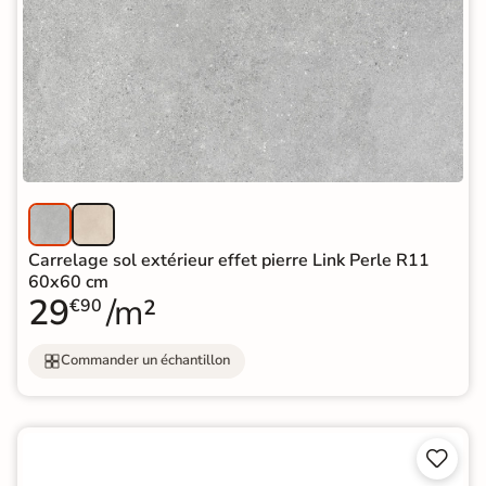
Carrelage sol extérieur effet pierre Link Perle R11
60x60 cm
29
/m²
€90
Commander un échantillon

