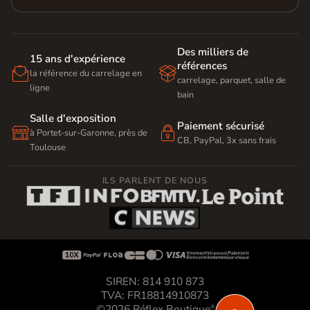
Des milliers de
15 ans d'expérience
références


la référence du carrelage en
carrelage, parquet, salle de
ligne
bain
Salle d'exposition
Paiement sécurisé


à Portet-sur-Garonne, près de
CB, PayPal, 3x sans frais
Toulouse
ILS PARLENT DE NOUS









SIREN: 814 910 873
TVA: FR18814910873
©2026 Réflex Boutique
®