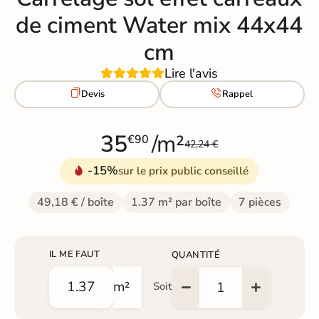
de ciment Water mix 44x44
cm
Lire l'avis


Devis
Rappel
35
/m²
€90
42,24 €
-15%
sur le prix public conseillé
49,18 € / boîte
1.37 m² par boîte
7 pièces
IL ME FAUT
QUANTITÉ
m²
Soit