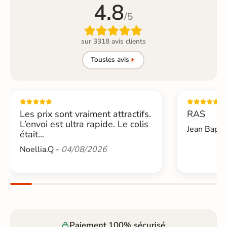
4.8
/5

sur 3318 avis clients
Tous
les avis
Les prix sont vraiment attractifs.
RAS
L’envoi est ultra rapide. Le colis
Jean Bapti
était...
Noellia.Q -
04/08/2026
Paiement 100% sécurisé