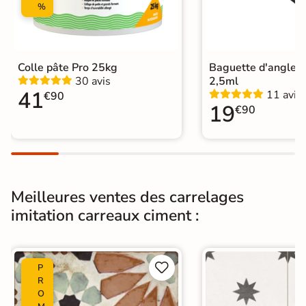
%
Pièce humides
Oui
Plancher
Oui
Chauffant
Colle pâte Pro 25kg
Baguette d'angle 
30 avis
2,5ml
Conditionnement
Boite
41
11 avis
€90
19
€90
Choix
1er Choix
Pose
Coller
Support
Chape
Ancien carrelage
Meilleures ventes des carrelages
imitation carreaux ciment :
Normes
Certification CE
Origine
Espagne


P
Carrelage et faïence azulejos
|
R
Carrelage carreaux de ciment
|
O
Carrelage Gris
|
Carrelage Blanc
|