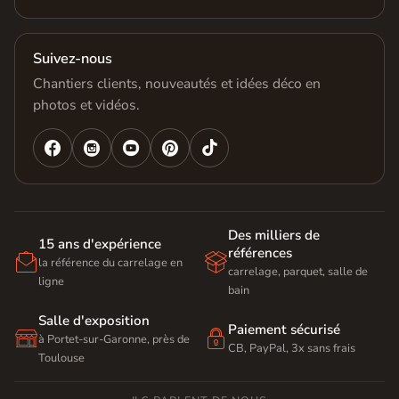
Suivez-nous
Chantiers clients, nouveautés et idées déco en
photos et vidéos.




Des milliers de
15 ans d'expérience
références


la référence du carrelage en
carrelage, parquet, salle de
ligne
bain
Salle d'exposition
Paiement sécurisé


à Portet-sur-Garonne, près de
CB, PayPal, 3x sans frais
Toulouse