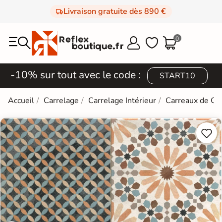
Livraison gratuite dès 890 €
0



-10% sur tout avec le code :
START10
Accueil
Carrelage
Carrelage Intérieur
Carreaux de Ci

