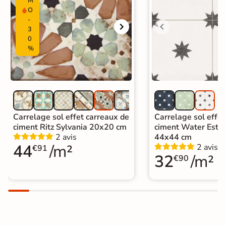
M
Carrelage Bleu
|
O
Carrelage 45x45 cm
|
-
Catégories
3
Carrelage Terracotta
|
0
Carrelage marron
|
%
Carrelage sol cuisine
|
Carrelage salon moderne
|
Carrelage Chambre
|
Carrelage WC
Carrelage sol effet carreaux de
Carrelage sol effet
ciment Ritz Sylvania 20x20 cm
ciment Water Estre
2 avis
44x44 cm
44
/m²
2 avis
€91
32
/m²
€90