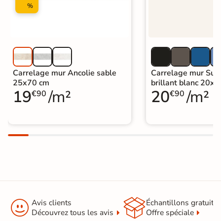
%
Carrelage mur Ancolie sable
Carrelage mur Sun
25x70 cm
brillant blanc 20x
19
/m²
20
/m²
€90
€90


Avis clients
Échantillons gratuit
Découvrez tous les avis
Offre spéciale