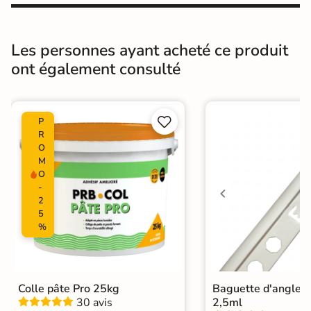
Résistant au Gel
Non
Pièce humides
Oui
Les personnes ayant acheté ce produit
Conditionnement
Boite
ont également consulté
Choix
1er Choix


P
Pose
Coller
R
O
Ancien carrelage
M
Support
O
Placo, tout type de support mural
-
2
Normes
Certification CE
5
%
Origine
Espagne
Faïence design
|
Colle pâte Pro 25kg
Baguette d'angle 
Carrelage 33x33 cm
|
30 avis
2,5ml
Catégories
Carrelage marron
|