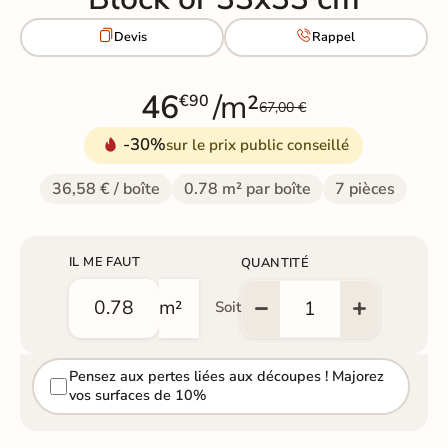


Devis
Rappel
46
/m²
€90
67,00 €
-30%
sur le prix public conseillé
36,58 € / boîte
0.78 m² par boîte
7 pièces
IL ME FAUT
QUANTITÉ
m²
Soit
Pensez aux pertes liées aux découpes ! Majorez
vos surfaces de 10%