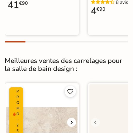
41
8 avis
Carrelage sol cuisine
|
€90
4
Carrelage WC
€90
Meilleures ventes des carrelages pour
la salle de bain design :


P
R
O
M
O
-
2
5