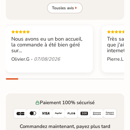
Tous
les avis
Nous avons eu un bon accueil,
Très sati
la commande à été bien géré
que j'ai 
sur...
internet....
Olivier.G -
07/08/2026
Pierre.L -
Paiement 100% sécurisé






Commandez maintenant, payez plus tard