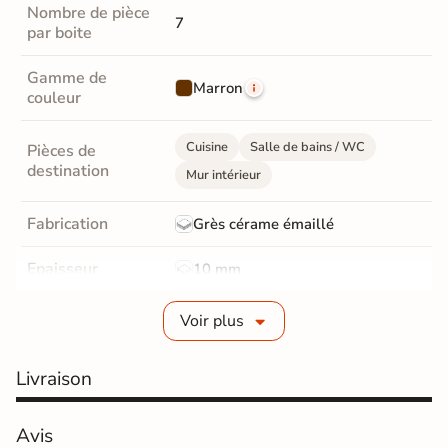
Nombre de pièce
7
par boite
Gamme de
Marron
couleur
Cuisine
Salle de bains / WC
Pièces de
destination
Mur intérieur
Fabrication
Grès cérame émaillé
Epaisseur
10 mm
Bords
Non-rectifié
Voir plus
Finition
Mate
Livraison
Surface
Structurée
Avis