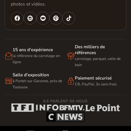
photos et vidéos.




Des milliers de
15 ans d'expérience
références


la référence du carrelage en
carrelage, parquet, salle de
ligne
bain
Salle d'exposition
Paiement sécurisé


à Portet-sur-Garonne, près de
CB, PayPal, 3x sans frais
Toulouse
ILS PARLENT DE NOUS