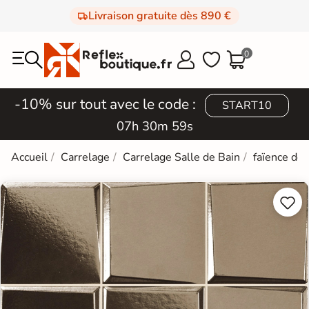
Livraison gratuite dès 890 €
0



-10% sur tout avec le code :
START10
07h 30m 58s
Accueil
Carrelage
Carrelage Salle de Bain
faïence de

