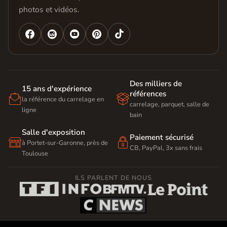
photos et vidéos.




Des milliers de
15 ans d'expérience
références


la référence du carrelage en
carrelage, parquet, salle de
ligne
bain
Salle d'exposition
Paiement sécurisé


à Portet-sur-Garonne, près de
CB, PayPal, 3x sans frais
Toulouse
ILS PARLENT DE NOUS