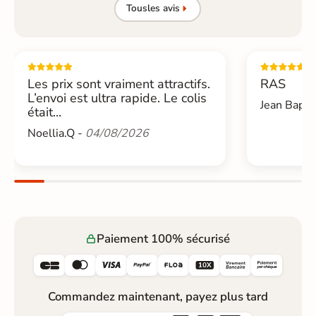
Tous
les avis
Les prix sont vraiment attractifs.
RAS
L’envoi est ultra rapide. Le colis
Jean Bapti
était...
Noellia.Q -
04/08/2026
Paiement 100% sécurisé






Commandez maintenant, payez plus tard