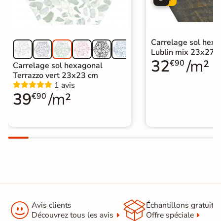
Carrelage sol hex
Lublin mix 23x27 
32
/m²
€90
Carrelage sol hexagonal
Terrazzo vert 23x23 cm
1 avis
39
/m²
€90


Avis clients
Échantillons gratuit
Découvrez tous les avis
Offre spéciale