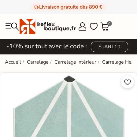
Livraison gratuite dès 890 €
0



-10% sur tout avec le code :
START10
Accueil
Carrelage
Carrelage Intérieur
Carrelage Hexa

