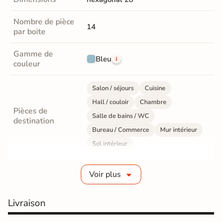
Nombre de pièce
14
par boite
Gamme de
Bleu
couleur
Salon / séjours
Cuisine
Hall / couloir
Chambre
Pièces de
Salle de bains / WC
destination
Bureau / Commerce
Mur intérieur
Sol intérieur
Fabrication
Grès cérame émaillé
Voir plus
Epaisseur
10 mm
Livraison
Résistance à
Gr4 - Très résistant