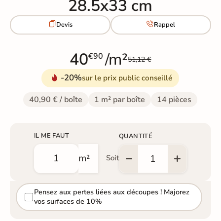
28.5x33 cm


Devis
Rappel
40
/m²
€90
51,12 €
-20%
sur le prix public conseillé
40,90 € / boîte
1 m² par boîte
14 pièces
IL ME FAUT
QUANTITÉ
m²
Soit
Pensez aux pertes liées aux découpes ! Majorez
vos surfaces de 10%