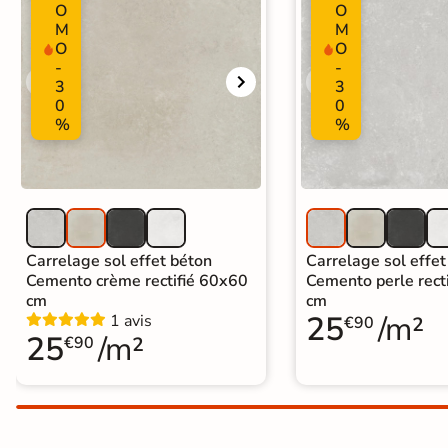
O
O
Carrelage extra fin
M
M
O
O
Voir tous les
-
-
3
3
formats
0
0
%
%
PAR FINITION
Carrelage poli /
semi-poli
Carrelage brillant
Carrelage sol effet béton
Carrelage sol effet
Cemento crème rectifié 60x60
Cemento perle rect
cm
cm
Échantillons gratuits
25
/m²
1 avis
€90
25
/m²
€90
SIMULATEUR 3D
Visualisez
avant