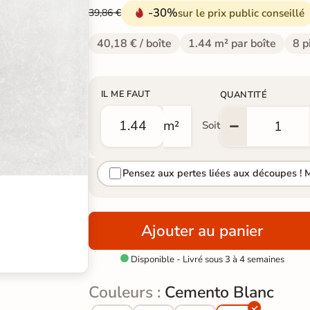
-30%
sur le prix public conseillé
39,86 €
40,18 € / boîte
1.44 m² par boîte
8 p
IL ME FAUT
QUANTITÉ
m²
Soit
Pensez aux pertes liées aux découpes ! 
Ajouter au panier
Disponible - Livré sous 3 à 4 semaines

Couleurs :
Cemento Blanc