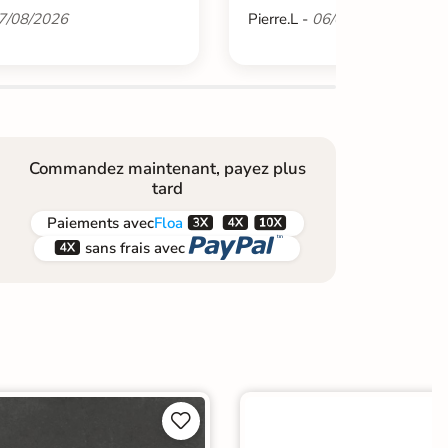
7/08/2026
Pierre.L -
06/08/2026
Commandez maintenant, payez plus
tard



Paiements
avec
Floa


sans frais avec

