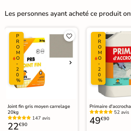
Bords
rectifié
Les personnes ayant acheté ce produit o
Surface
Lisse
Résistant au Gel
Oui
P
P


R
R
O
O
Plancher Chauffant
Oui
M
M
O
O
Choix
1er Choix
-
-
2
2
Support
0
0
Chape
Ancien carrelage
%
%
Origine
Espagne
Joint fin gris moyen carrelage
Primaire d'accroch
20kg
52 avis
49
147 avis
€90
22
€90