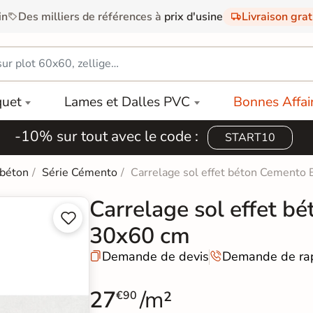
in
Des milliers de références à
prix d'usine
Livraison gra
quet
Lames et Dalles PVC
Bonnes Affai
-10% sur tout avec le code :
START10
 béton
Série Cémento
Carrelage sol effet béton Cemento
Carrelage sol effet b


30x60 cm
Demande de devis
Demande de ra


27
/m²
€90