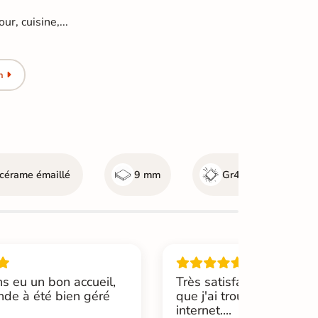
ur, cuisine,...
n
cérame émaillé
9 mm
Gr4 - Très résistant
s eu un bon accueil,
Très satisfait de cette b
de à été bien géré
que j'ai trouvée par hasa
internet....