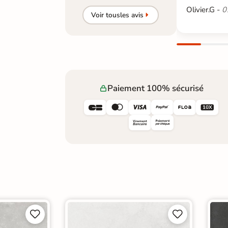
Olivier.G -
0
Voir tous
les avis
Paiement 100% sécurisé









