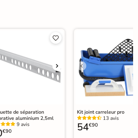
ate


e
er
ification CE
elage effet béton ciré
|
Carrelage Blanc
|
relage 30x60 cm
|
elage intérieur / extérieur identique
|
uette de séparation
Kit joint carreleur pro
elage sol cuisine
|
Carrelage salon moderne
|
orative aluminium 2,5ml
13 avis
relage Chambre
|
Carrelage WC
54
9 avis
€90
0
€90