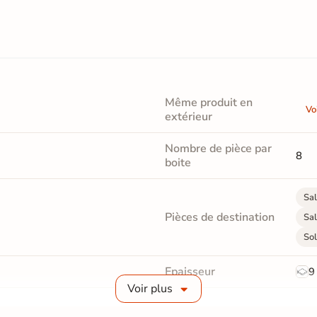
Même produit en
Vo
extérieur
Nombre de pièce par
8
boite
Sal
Pièces de destination
Sal
Sol
Epaisseur
9
Voir plus
Masse colorée
Non