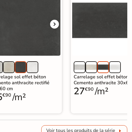
elage sol effet béton
Carrelage sol effet béton
nto anthracite rectifié
Cemento anthracite 30x60
27
/m²
60 cm
€90
5
/m²
€90
Voir tous les produits de la série