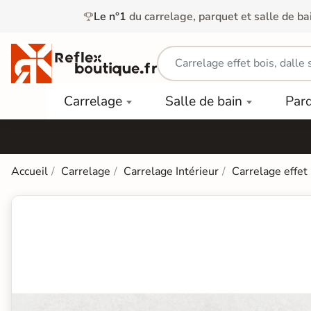
Le n°1
du carrelage, parquet et salle de ba
Carrelage
Mobilier
Parquet
Carrelage
Salle de bain
Par
Intérieur
et
Stratifié
squ'à
50%
Vasque
Carrelage
Parquet
PAR
Extérieur
Contrecollé
TYPE
Douche
relages
Accueil
Carrelage
Carrelage Intérieur
Carrelage effet
Dalle
Lames
aïences
Terrasse
Baignoires
PAR
PVC
Sur Plot
et Balnéos
squ'à
COULEUR
40%
Carrelage
Dalles
WC
Salle de
Stratifié
PVC
Bain
Bois
Carrelage
quets
Lames
Colle &
Salle de
ols
clair
Finition
Bain
tifiés