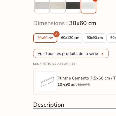
Dimensions :
30x60 cm
Carrelage sol effet béton Ceme
Carrelage sol ef
Car
60x120 cm
90x90 cm
60
30x60 cm
Voir tous les produits de la série
LES FINITIONS ASSORTIES
Plinthe Cemento 7,5x60 cm / T
10 €90 /ml
15,57 €
Description