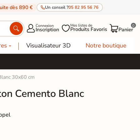
tuite dès 890 €
Un conseil ?
05 82 95 56 76
Mes listes de
Connexion
0




Produits Favoris
Inscription
Panier
res
Visualisateur 3D
Notre boutique
 Blanc 30x60 cm
éton Cemento Blanc
ppel