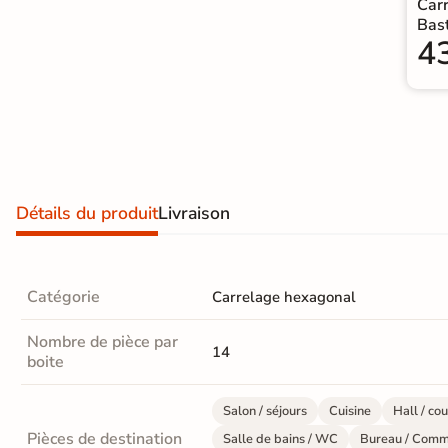
Car
Carrelage extra fin
Bast
4
Voir tous les
formats
PAR FINITION
Carrelage poli /
semi-poli
Détails du produit
Livraison
Carrelage brillant
Catégorie
Carrelage hexagonal
Échantillons gratuits
Nombre de pièce par
14
PAIEMENT SÉCURISÉ
boite
Payez comme
il vous plaira
Salon / séjours
Cuisine
Hall / cou
Pièces de destination
Salle de bains / WC
Bureau / Comm