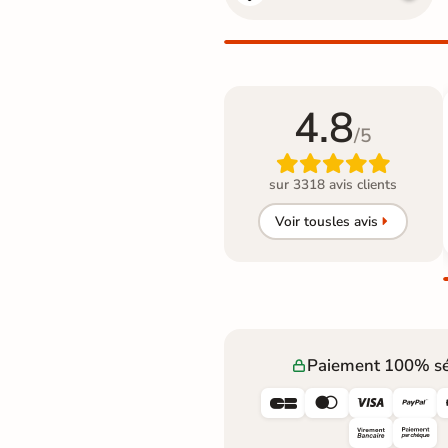
4.8
/5

sur 3318 avis clients
Voir tous
les avis
Paiement 100% sé



