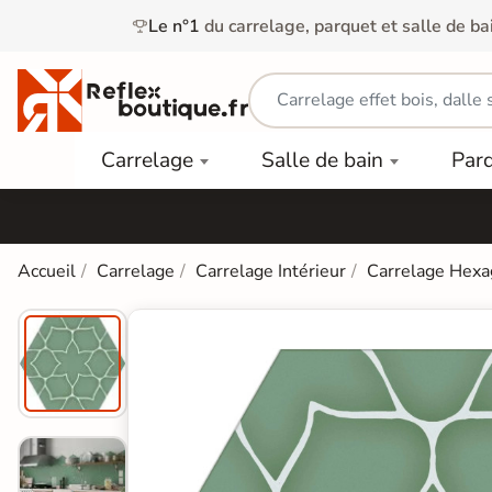
Le n°1
du carrelage, parquet et salle de ba
Carrelage
Mobilier
Parquet
Carrelage
Salle de bain
Par
Intérieur
et
Stratifié
squ'à
50%
Vasque
Carrelage
Parquet
PAR
Extérieur
Contrecollé
TYPE
Douche
relages
Accueil
Carrelage
Carrelage Intérieur
Carrelage Hexa
Dalle
Lames
aïences
Terrasse
Baignoires
PAR
PVC
Sur Plot
et Balnéos
squ'à
COULEUR
40%
Carrelage
Dalles
WC
Salle de
Stratifié
PVC
Bain
Bois
Carrelage
quets
Lames
Colle &
Salle de
ols
clair
Finition
Bain
tifiés