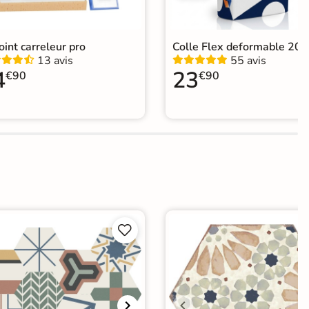
joint carreleur pro
Colle Flex deformable 20k
13 avis
55 avis
4
23
€90
€90

