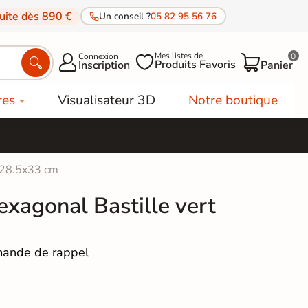
tuite dès 890 €
Un conseil ?
05 82 95 56 76
Mes listes de
Connexion
0




Produits Favoris
Inscription
Panier
res
Visualisateur 3D
Notre boutique
t 28.5x33 cm
exagonal Bastille vert
ande de rappel