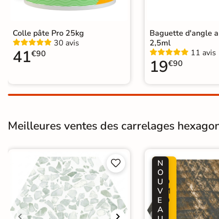
Carrelage hexagonal et nid d'abei
Catégories
Carrelage sol cuisine
|
Carrelage 
Carrelage Chambre
|
Carrelage 
Colle pâte Pro 25kg
Baguette d'angle 
30 avis
2,5ml
41
11 avis
€90
19
€90
Meilleures ventes des carrelages hexagon
N
P


O
R
U
O
V
M
E
O
A
-
U
2