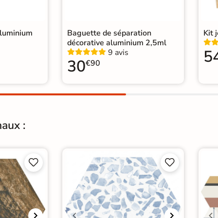
lle
|
Carrelage Vert
|
salon moderne
|
WC
aluminium
Baguette de séparation
Kit 
décorative aluminium 2,5ml
5
9 avis
30
€90
aux :



