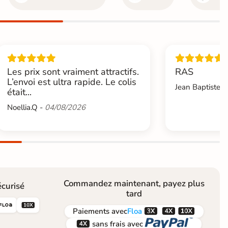
Les prix sont vraiment attractifs.
RAS
L’envoi est ultra rapide. Le colis
Jean Baptiste.L
était...
Noellia.Q -
04/08/2026
Commandez maintenant, payez plus
curisé
tard





Paiements
avec
Floa


sans frais avec