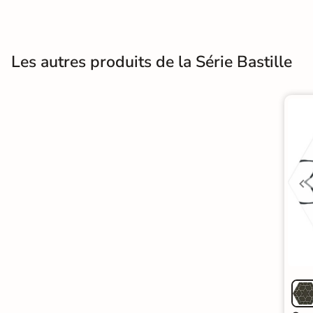
Terre
cuite &
Les autres produits de la Série Bastille
tomette
Parement
mural
intérieur
PAR FORME &
DIMENSION
Carrelage
hexagonal
Carrelage très
grand format