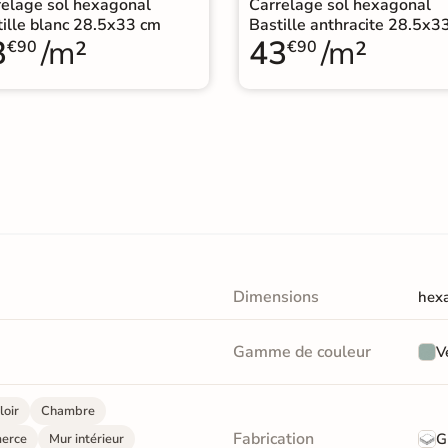
relage sol hexagonal
Carrelage sol hexagonal
ille blanc 28.5x33 cm
Bastille anthracite 28.5x3
3
/m²
43
/m²
€90
€90
Dimensions
hex
Gamme de couleur
V
loir
Chambre
Fabrication
G
erce
Mur intérieur