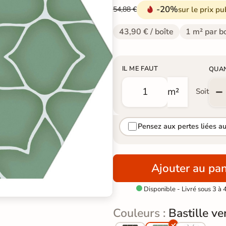
-20%
sur le prix pu
54,88 €
43,90 € / boîte
1 m² par b
IL ME FAUT
QUA
m²
Soit
Pensez aux pertes liées a
Ajouter au pan
Disponible - Livré sous 3 à 

Couleurs :
Bastille ve