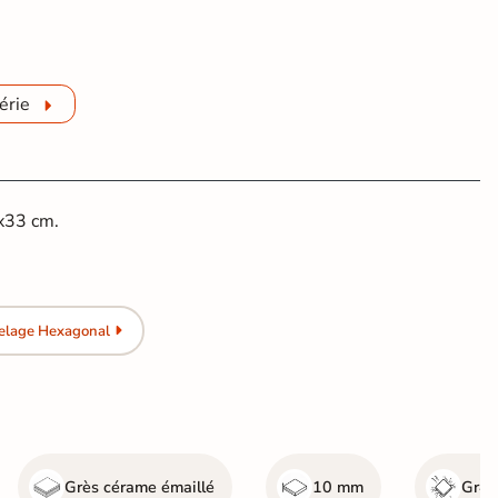
érie
5x33 cm.
relage Hexagonal
Grès cérame émaillé
10 mm
Gr4 -