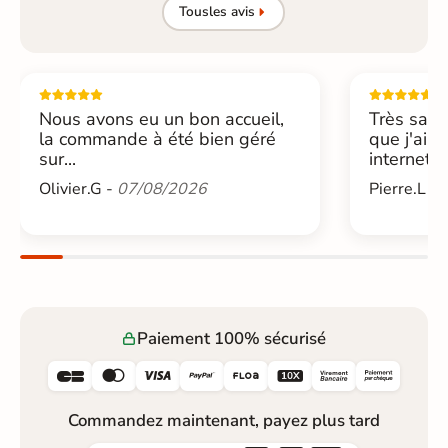
Tous
les avis
Nous avons eu un bon accueil,
Très sati
la commande à été bien géré
que j'ai 
sur...
internet....
Olivier.G -
07/08/2026
Pierre.L -
Paiement 100% sécurisé






Commandez maintenant, payez plus tard