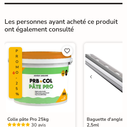
Masse colorée
Non
Type de motif
Motif unique
Les personnes ayant acheté ce produit
ont également consulté
Bords
Non-rectifié
Finition
Satinée


P
Surface
Lisse
R
O
M
Résistant au Gel
Oui
O
-
Pièce humides
Oui
2
5
%
Plancher
Oui
Chauffant
Conditionnement
Boite
Colle pâte Pro 25kg
Baguette d'angle 
30 avis
2,5ml
Choix
1er Choix