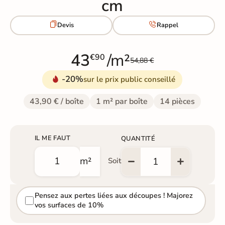
cm


Devis
Rappel
43
/m²
€90
54,88 €
-20%
sur le prix public conseillé
43,90 € / boîte
1 m² par boîte
14 pièces
IL ME FAUT
QUANTITÉ
m²
Soit
Pensez aux pertes liées aux découpes ! Majorez
vos surfaces de 10%