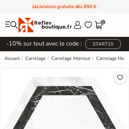
Livraison gratuite dès 890 €
0



-10% sur tout avec le code :
START10
Accueil
Carrelage
Carrelage Intérieur
Carrelage Hexa

