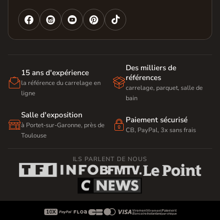




Des milliers de
15 ans d'expérience
références


la référence du carrelage en
carrelage, parquet, salle de
ligne
bain
Salle d'exposition
Paiement sécurisé


à Portet-sur-Garonne, près de
CB, PayPal, 3x sans frais
Toulouse
ILS PARLENT DE NOUS








