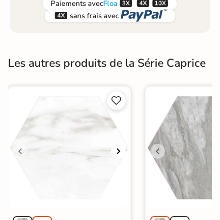



Paiements
avec
Floa


sans frais avec
Les autres produits de la Série Caprice

