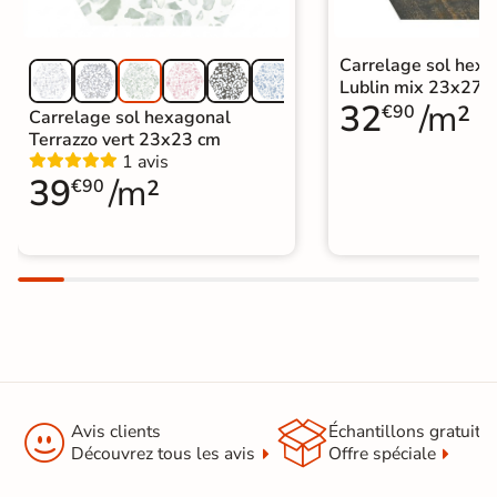
Carrelage sol hex
Lublin mix 23x27 
32
/m²
€90
Carrelage sol hexagonal
Terrazzo vert 23x23 cm
1 avis
39
/m²
€90


Avis clients
Échantillons gratuit
Découvrez tous les avis
Offre spéciale