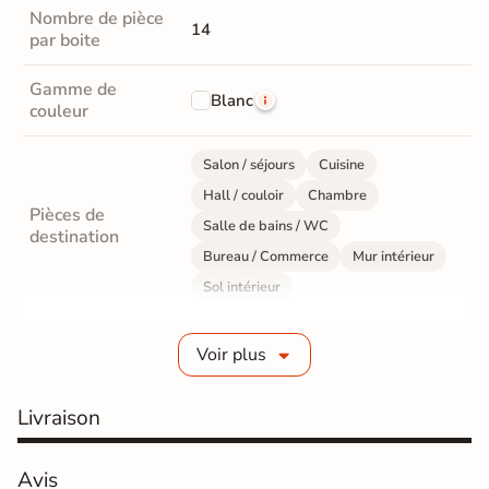
Nombre de pièce
14
par boite
Gamme de
Blanc
couleur
Salon / séjours
Cuisine
Hall / couloir
Chambre
Pièces de
Salle de bains / WC
destination
Bureau / Commerce
Mur intérieur
Sol intérieur
Fabrication
Grès cérame émaillé
Voir plus
Epaisseur
10 mm
Livraison
Résistance à
Gr4 - Très résistant
l'usure
Avis