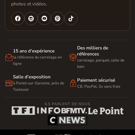
photos et vidéos.




Des milliers de
15 ans d'expérience
références


la référence du carrelage en
carrelage, parquet, salle de
ligne
bain
Salle d'exposition
Paiement sécurisé


à Portet-sur-Garonne, près de
CB, PayPal, 3x sans frais
Toulouse
ILS PARLENT DE NOUS