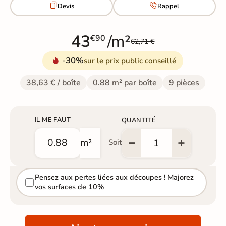


Devis
Rappel
43
/m²
€90
62,71 €
-30%
sur le prix public conseillé
38,63 € / boîte
0.88 m² par boîte
9 pièces
IL ME FAUT
QUANTITÉ
m²
Soit
Pensez aux pertes liées aux découpes ! Majorez
vos surfaces de 10%