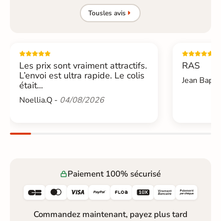
Tous
les avis
Les prix sont vraiment attractifs.
RAS
L’envoi est ultra rapide. Le colis
Jean Bapti
était...
Noellia.Q -
04/08/2026
Paiement 100% sécurisé






Commandez maintenant, payez plus tard