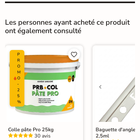
Pièce humides
Oui
Les personnes ayant acheté ce produit
Conditionnement
Boite
ont également consulté
Choix
1er Choix


P
Pose
Coller
R
O
Ancien carrelage
M
Support
O
Placo, tout type de support mural
-
2
Normes
Certification CE
5
%
Origine
Espagne
Faïence design
|
Carrelage Noir
|
Colle pâte Pro 25kg
Baguette d'angle 
Carrelage 30x30 cm
|
Catégories
30 avis
2,5ml
Carrelage sol cuisine
|