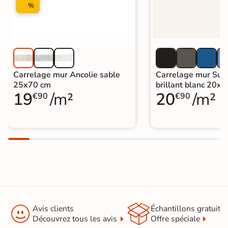
%
Carrelage mur Ancolie sable
Carrelage mur Sun
25x70 cm
brillant blanc 20x
19
/m²
20
/m²
€90
€90


Avis clients
Échantillons gratuit
Découvrez tous les avis
Offre spéciale