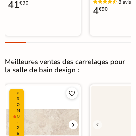
41
8 avis
Carrelage WC
€90
4
€90
Meilleures ventes des carrelages pour
la salle de bain design :


P
R
O
M
O
-
2
5