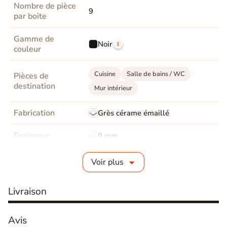
Nombre de pièce
9
par boite
Gamme de
Noir
couleur
Cuisine
Salle de bains / WC
Pièces de
destination
Mur intérieur
Fabrication
Grès cérame émaillé
Epaisseur
9 mm
Bords
Non-rectifié
Voir plus
Finition
Mate
Livraison
Surface
Structurée
Avis
Résistant au Gel
Non