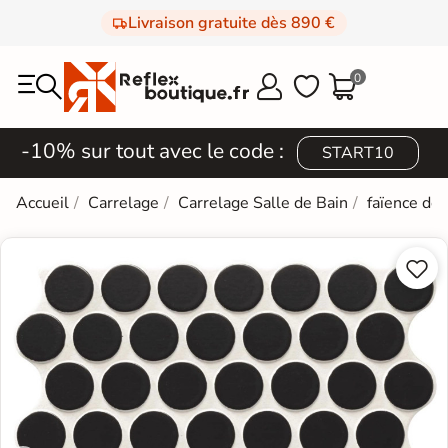
Livraison gratuite dès 890 €
0



-10% sur tout avec le code :
START10
Accueil
Carrelage
Carrelage Salle de Bain
faïence de

