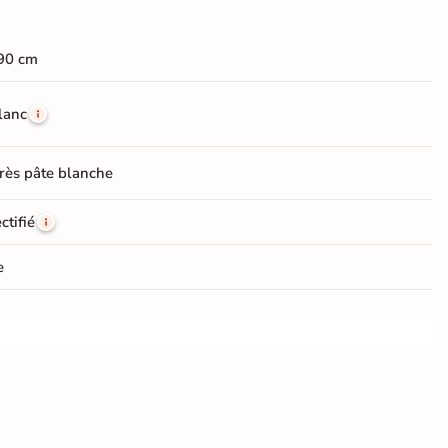
90 cm
lanc
rès pâte blanche
ctifié
e
Choix
ien carrelage
Placo, tout type de support mural