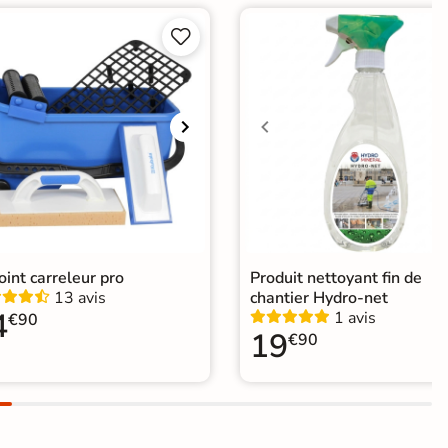
agne


joint carreleur pro
Produit nettoyant fin de
13 avis
chantier Hydro-net
4
1 avis
€90
19
€90