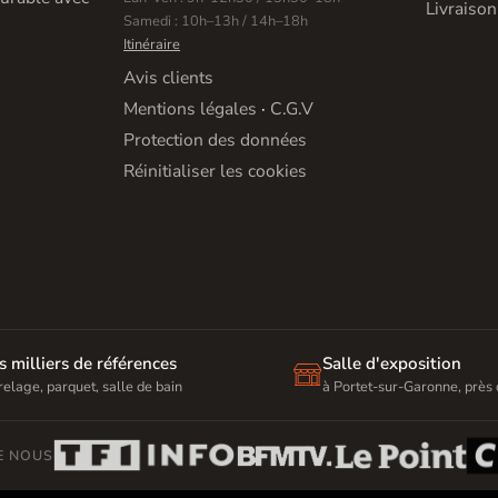
Livraison
Samedi : 10h–13h / 14h–18h
Itinéraire
Avis clients
Mentions légales
·
C.G.V
Protection des données
Réinitialiser les cookies
s milliers de références
Salle d'exposition

relage, parquet, salle de bain
à Portet-sur-Garonne, près
DE NOUS