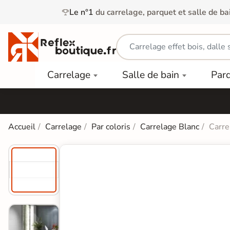
Le n°1
du carrelage, parquet et salle de ba
Carrelage
Mobilier
Parquet
Carrelage
Salle de bain
Par
Intérieur
et
Stratifié
squ'à
50%
Vasque
Carrelage
Parquet
PAR
Extérieur
Contrecollé
TYPE
Douche
relages
Accueil
Carrelage
Par coloris
Carrelage Blanc
Carre
Dalle
Lames
aïences
Terrasse
Baignoires
PAR
PVC
Sur Plot
et Balnéos
squ'à
COULEUR
40%
Carrelage
Dalles
WC
Salle de
Stratifié
PVC
Bain
Bois
Carrelage
quets
Lames
Colle &
Salle de
ols
clair
Finition
Bain
tifiés