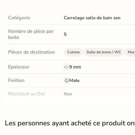
Terre
Catégorie
Carrelage salle de bain zen
cuite &
tomette
Nombre de pièce par
5
boite
Parement
mural
Pièces de destination
Cuisine
Salle de bains / WC
Mur 
intérieur
Epaisseur
9 mm
PAR FORME &
Finition
Mate
DIMENSION
Carrelage
Résistant au Gel
Non
hexagonal
Conditionnement
Boite
Carrelage très
Les personnes ayant acheté ce produit o
Pose
Coller
grand format