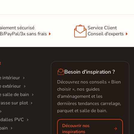

aiement sécurisé
Service Client
B/PayPal/3x sans frais
Conseil d'experts
R

Besoin d'inspiration ?
 intérieur
Découvrez nos conseils « Bien
 extérieur
choisir », nos guides
 salle de bain
d'aménagement et les
rasse sur plot
dernières tendances carrelage,
parquet et salle de bain.
 dalles PVC
Découvrir nos
bain
inspirations