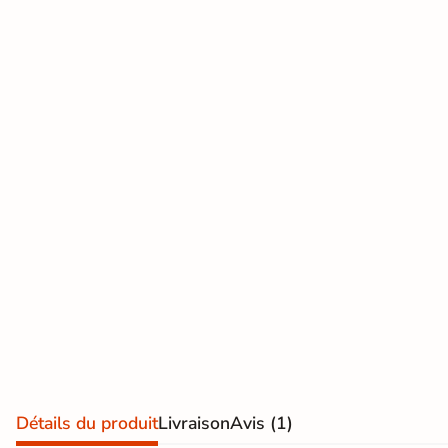
effet
Par e-mail
contact@reflex-groupe.fr
pierre
naturelle
Conseils
Projets
Aide
Service
personnalisés
sur-
au
fiable
Carrelage
mesure
calcul
effet
béton
Carrelage
effet
métal
Carrelage
moderne
Carrelage
Détails du produit
Livraison
Avis
(1)
effet