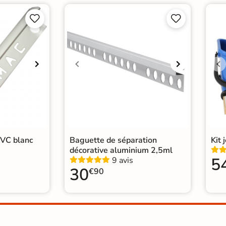
Origine
Esp




isine
|
Carrelage WC
PVC blanc
Baguette de séparation
Kit 
décorative aluminium 2,5ml
5
9 avis
30
€90