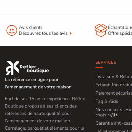
d'acheter
Utilisez notre simulateur
de carrelage en 3D pour


Avis clients
Échantillon
afficher nos produits
dans
Découvrez tous les avis
Offre spéci
votre maison
3D
3D
SERVICES

Livraison & Retou
La référence en ligne pour
Rendu
Testez
Simple,
Echantillon gratui
l'amenagement de votre maison
réaliste
plusieurs
rapide
en
références
et gratuit
Paiement sécuris
temps
Fort de ses 15 ans d’experience, Réflex
réel
Faq & Aide
Boutique propose à ses clients des
Tester le
Nos conseils «Bi
références de haute qualité pour
choisir»
/li>
simulateur 3D
l’aménagement de votre maison.
Garantie anti-cas
Aucune inscription requise
Carrelage, parquet et éléments pour la
Développement d