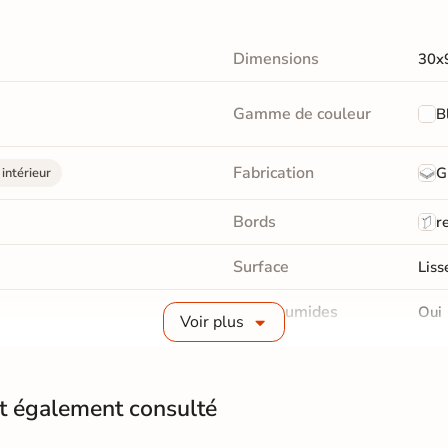
Dimensions
30x
Gamme de couleur
B
Fabrication
G
intérieur
Bords
re
Surface
Liss
Pièce humides
Oui
Voir plus
Choix
1er 
nt également consulté
Support
Anc