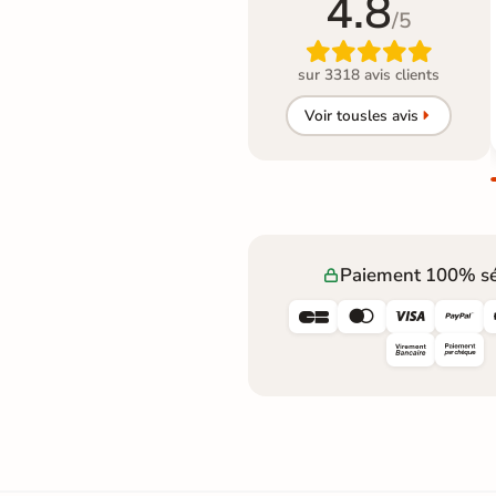
4.8
/5

sur 3318 avis clients
Voir tous
les avis
Paiement 100% sé



