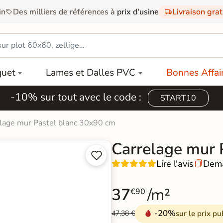
in
Des milliers de références à
prix d'usine
Livraison gra
quet
Lames et Dalles PVC
Bonnes Affai
-10% sur tout avec le code :
START10
lage mur Pastel blanc 30x90 cm
Carrelage mur 


Lire l'avis
Dema

37
/m²
€90
-20%
sur le prix pu
47,38 €