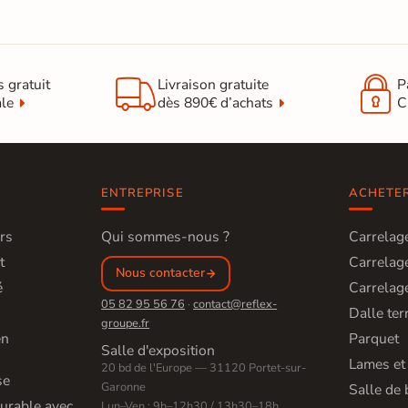


s gratuit
Livraison gratuite
P
ale
dès 890€ d’achats
C
ENTREPRISE
ACHETE
rs
Qui sommes-nous ?
Carrelage
t
Carrelage
Nous contacter
é
Carrelage
05 82 95 56 76
·
contact@reflex-
Dalle ter
groupe.fr
en
Parquet
Salle d'exposition
Lames et
20 bd de l'Europe — 31120 Portet-sur-
se
Garonne
Salle de 
urable avec
Lun–Ven : 9h–12h30 / 13h30–18h