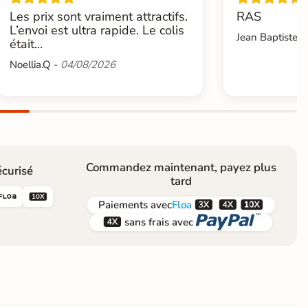
Les prix sont vraiment attractifs.
RAS
L’envoi est ultra rapide. Le colis
Jean Baptiste.L
était...
Noellia.Q -
04/08/2026
Commandez maintenant, payez plus
curisé
tard





Paiements
avec
Floa


sans frais avec