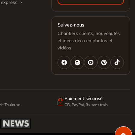
 express
Suivez-nous
Chantiers clients, nouveautés
et idées déco en photos et
vidéos.




Paiement sécurisé

 de Toulouse
CB, PayPal, 3x sans frais