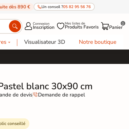
tuite dès 890 €
Un conseil ?
05 82 95 56 76
Mes listes de
Connexion
0




Produits Favoris
Inscription
Panier
res
Visualisateur 3D
Notre boutique
Pastel blanc 30x90 cm
nde de devis
Demande de rappel

blic conseillé