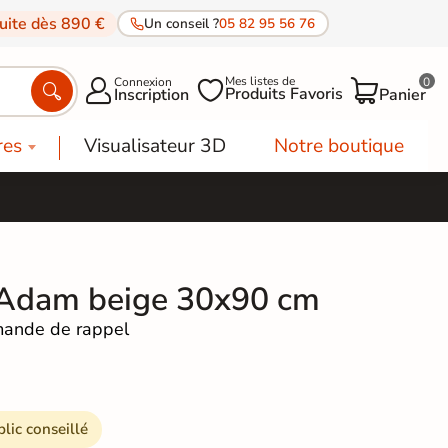
tuite dès 890 €
Un conseil ?
05 82 95 56 76
Mes listes de
Connexion
0




Produits Favoris
Inscription
Panier
res
Visualisateur 3D
Notre boutique
 Adam beige 30x90 cm
ande de rappel
blic conseillé