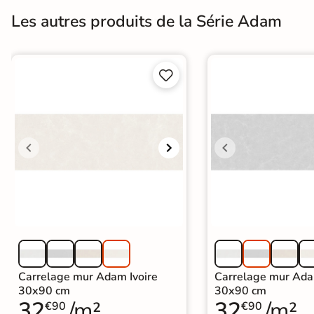
Les autres produits de la Série Adam
Terre
cuite &
tomette


Parement
mural
intérieur
PAR FORME &
DIMENSION
Carrelage
hexagonal
Carrelage très
Carrelage mur Adam Ivoire
Carrelage mur Ada
30x90 cm
30x90 cm
grand format
32
/m²
32
/m²
€90
€90