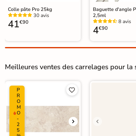
Colle pâte Pro 25kg
Baguette d'angle 
30 avis
2,5ml
41
8 avis
€90
4
€90
Meilleures ventes des carrelages pour la s
P


R
O
M
O
-
2
5