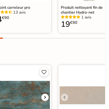
joint carreleur pro
Produit nettoyant fin de
13 avis
chantier Hydro-net
4
1 avis
€90
19
€90

