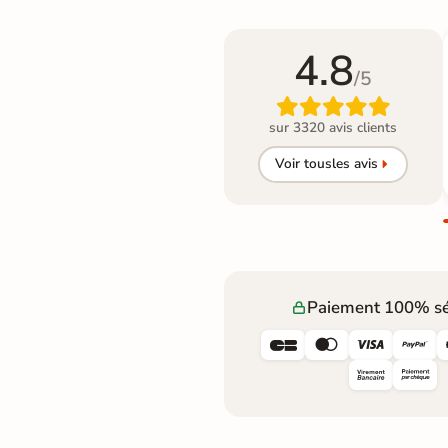
4.8
/5

sur 3320 avis clients
Voir tous
les avis
Paiement 100% sé



