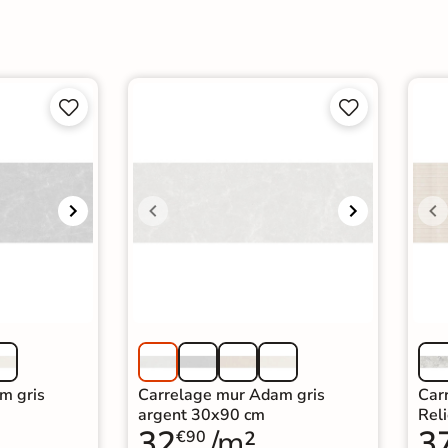




m gris
Carrelage mur Adam gris
Car
argent 30x90 cm
Rel
32
/m²
3
€90