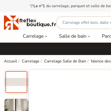
Le n°1
du carrelage, parquet et salle de ba
Carrelage
Mobilier
Parquet
Carrelage
Salle de bain
Par
Intérieur
et
Stratifié
squ'à
50%
Vasque
Carrelage
Parquet
PAR
Extérieur
Contrecollé
TYPE
Douche
relages
Accueil
Carrelage
Carrelage Salle de Bain
faïence de
Dalle
Lames
aïences
Terrasse
Baignoires
PAR
PVC
Sur Plot
et Balnéos
squ'à
COULEUR
40%
Carrelage
Dalles
WC
Salle de
Stratifié
PVC
Bain
Bois
Carrelage
quets
Lames
Colle &
Salle de
ols
clair
Finition
Bain
tifiés