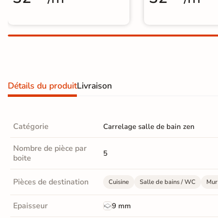
Carrelage extra fin
Voir tous les
formats
PAR FINITION
Carrelage poli /
Détails du produit
Livraison
semi-poli
Carrelage brillant
Catégorie
Carrelage salle de bain zen
Échantillons gratuits
Nombre de pièce par
5
boite
PAIEMENT SÉCURISÉ
Pièces de destination
Cuisine
Salle de bains / WC
Mur 
Payez comme
il vous plaira
Epaisseur
9 mm