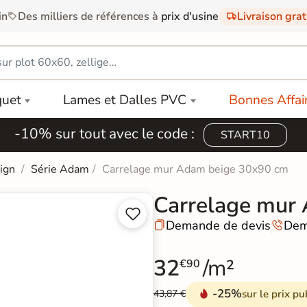
in
Des milliers de références à
prix d'usine
Livraison gra
quet
Lames et Dalles PVC
Bonnes Affai
-10% sur tout avec le code :
START10
sign
Série Adam
Carrelage mur Adam beige 30x90 cm
Carrelage mur


Demande de devis
Dem


32
/m²
€90
-25%
sur le prix pu
43,87 €