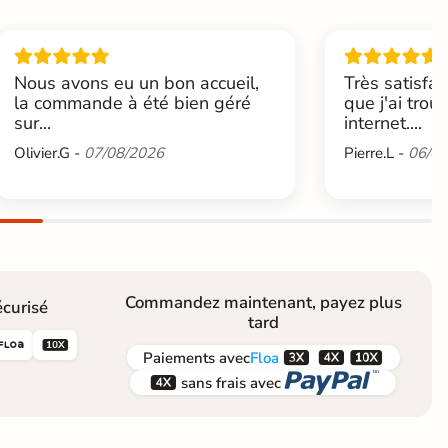
Nous avons eu un bon accueil,
Très satisfai
la commande à été bien géré
que j'ai trou
sur...
internet....
Olivier.G -
07/08/2026
Pierre.L -
06/08
Commandez maintenant, payez plus
curisé
tard





Paiements
avec
Floa


sans frais avec