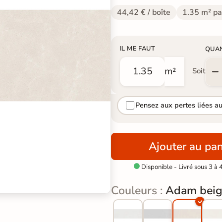
44,42 € / boîte
1.35 m² pa
IL ME FAUT
QUA
m²
Soit
Pensez aux pertes liées a
Ajouter au pan
Disponible - Livré sous 3 à 

Couleurs :
Adam bei