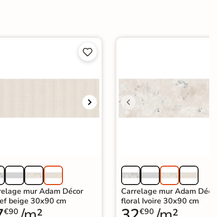


relage mur Adam Décor
Carrelage mur Adam Déco
ief beige 30x90 cm
floral Ivoire 30x90 cm
7
/m²
32
/m²
€90
€90