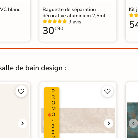
PVC blanc
Baguette de séparation
Kit 
décorative aluminium 2,5ml
5
9 avis
30
€90
alle de bain design :
P




R
O
M
O
-
2
5