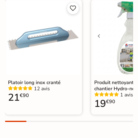


Choix
1er Choix
A coller sur chape
Pose
A coller sur ancien carrelage
Normes
Certification CE
Origine
Espagne
Platoir long inox cranté
Produit nettoyant f
12 avis
chantier Hydro-net
21
1 avis
€90
19
€90