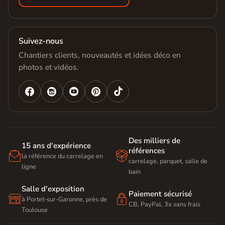
Suivez-nous
Chantiers clients, nouveautés et idées déco en
photos et vidéos.




Des milliers de
15 ans d'expérience
références


la référence du carrelage en
carrelage, parquet, salle de
ligne
bain
Salle d'exposition
Paiement sécurisé


à Portet-sur-Garonne, près de
CB, PayPal, 3x sans frais
Toulouse