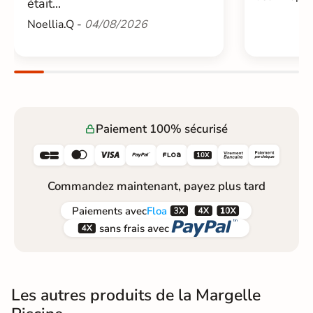
était...
Noellia.Q -
04/08/2026
Paiement 100% sécurisé






Commandez maintenant, payez plus tard



Paiements
avec
Floa


sans frais avec
Les autres produits de la Margelle