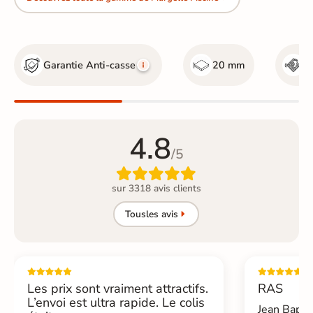
Garantie Anti-casse
20 mm
R
4.8
/5

sur 3318 avis clients
Tous
les avis
Les prix sont vraiment attractifs.
RAS
L’envoi est ultra rapide. Le colis
Jean Bapti