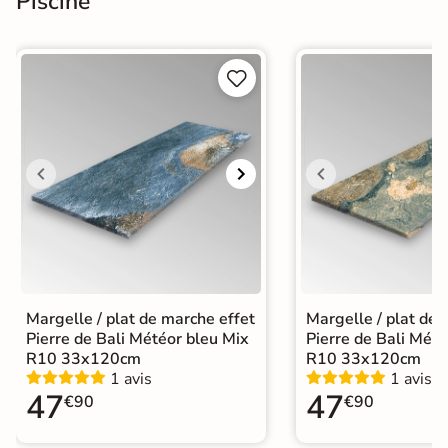
Piscine


Margelle / plat de marche effet
Margelle / plat de 
Pierre de Bali Météor bleu Mix
Pierre de Bali Mété
R10 33x120cm
R10 33x120cm
1 avis
1 avis
47
47
€90
€90