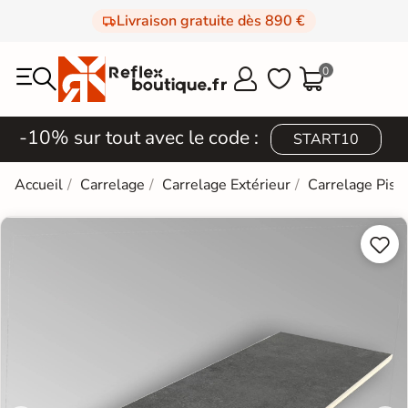
Livraison gratuite dès 890 €
0



-10% sur tout avec le code :
START10
Accueil
Carrelage
Carrelage Extérieur
Carrelage Pisc

