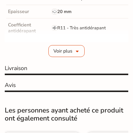
Epaisseur
20 mm
Coefficient
R11 - Très antidérapant
antidérapant
Résistance à
GR5 - Ultra-résistant
l'usure
Voir plus
Masse colorée
Oui
Livraison
Bords
rectifié
Avis
Finition
Mate
Surface
Antidérapante
Les personnes ayant acheté ce produit
ont également consulté
Résistant au Gel
Oui
Conditionnement
Pièce