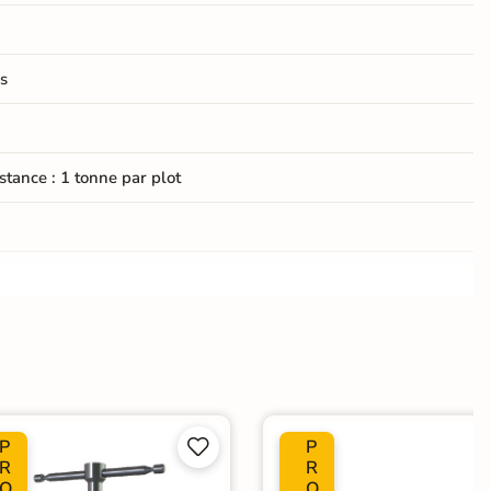
s
stance : 1 tonne par plot
en
P
P


R
R
O
O