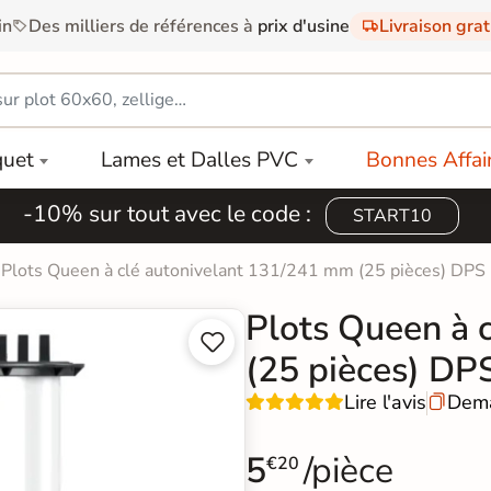
in
Des milliers de références à
prix d'usine
Livraison gra
quet
Lames et Dalles PVC
Bonnes Affai
-10% sur tout avec le code :
START10
Plots Queen à clé autonivelant 131/241 mm (25 pièces) DPS
Plots Queen à 


(25 pièces) DP
Lire l'avis
Dema

5
/pièce
€20