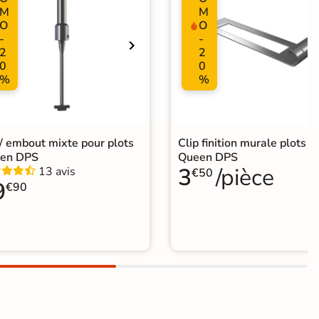
M
M
O
O
-
-
2
2
0
0
%
%
 / embout mixte pour plots
Clip finition murale plots
en DPS
Queen DPS
3
/pièce
13 avis
€50
9
€90