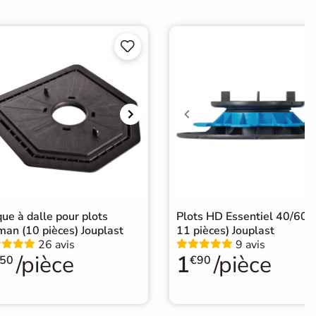


ue à dalle pour plots
Plots HD Essentiel 40/60 
man (10 pièces) Jouplast
11 pièces) Jouplast
26 avis
9 avis
/pièce
1
/pièce
50
€90