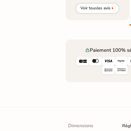
Voir tous
les avis
Paiement 100% sé




Dimensions
Rég