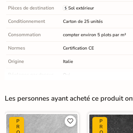
Carrelage extra fin
Pièces de destination
Sol extérieur
Voir tous les
Conditionnement
Carton de 25 unités
formats
Consommation
compter environ 5 plots par m²
PAR FINITION
Normes
Certification CE
Carrelage poli /
Origine
semi-poli
Italie
Carrelage brillant
Réglages par dessus
Oui
Fabricant
DPS solving
Échantillons gratuits
Les personnes ayant acheté ce produit o
Catégories
Plot pour carrelage
BESOIN D'AIDE ?
Besoin d'
aide
P
P


et de
conseil ?
R
R
O
O