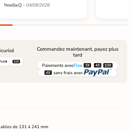
Noellia.Q -
04/08/2026
Commandez maintenant, payez plus
curisé
tard





Paiements
avec
Floa


sans frais avec
lables de 131 à 241 mm