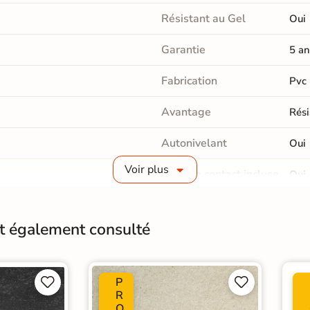
Résistant au Gel
Oui
Garantie
5 an
Fabrication
Pvc
Avantage
Rési
Autonivelant
Oui
Voir plus
Gomme contact incluse
Oui
Gamme de plots
Que
nt également consulté
P




R
O