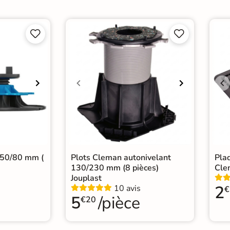




 50/80 mm (
Plots Cleman autonivelant
Plaq
130/230 mm (8 pièces)
Cle
Jouplast
2
10 avis
€
5
/pièce
€20