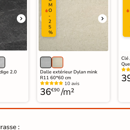
M
O
-
2
5
%
Clé
Que
dige 2.0
Dalle extérieur Dylan mink
3
R11 60*60 cm
10 avis
36
/m²
€90
rasse :