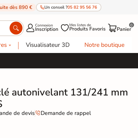
tuite dès 890 €
Un conseil ?
05 82 95 56 76
Mes listes de
Connexion
0




Produits Favoris
Inscription
Panier
res
Visualisateur 3D
Notre boutique
clé autonivelant 131/241 mm
S
nde de devis
Demande de rappel
