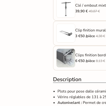
Clé / embout mix
39,90 €
49,87 €
Clip finition mur
3 €50 /pièce
4,38 €
Clips finition bo
6 €50 /pièce
8,13 €
Description
Plots pour pose dalle céram
Vérins réglables de 131 à 
Autonivelant :
Permet de cré