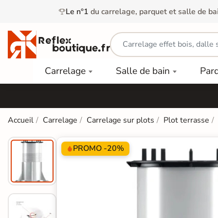
Le n°1
du carrelage, parquet et salle de ba
Carrelage
Mobilier
Parquet
Carrelage
Salle de bain
Par
Intérieur
et
Stratifié
squ'à
50%
Vasque
Carrelage
Parquet
PAR
Extérieur
Contrecollé
TYPE
Douche
relages
Accueil
Carrelage
Carrelage sur plots
Plot terrasse
Dalle
Lames
aïences
Terrasse
Baignoires
PAR
PVC
Sur Plot
et Balnéos
PROMO -20%
squ'à
COULEUR
40%
Carrelage
Dalles
WC
Salle de
Stratifié
PVC
Bain
Bois
Carrelage
quets
Lames
Colle &
Salle de
ols
clair
Finition
Bain
tifiés