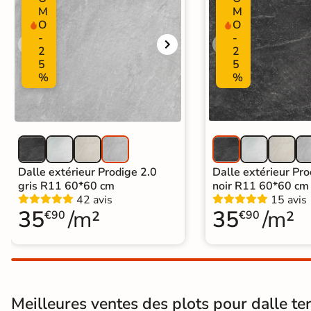
Nos spécialistes du
M
M
carrelage vous
O
O
conseillent
-
-
2
2
05 82 95 56 76
5
5
Appel non surtaxé
%
%
Du lundi au vendredi
9h–12h30 / 13h30–18h
Le samedi
10h–13h / 14h–18h
Par e-mail
contact@reflex-groupe.fr
Dalle extérieur Prodige 2.0
Dalle extérieur Pro
gris R11 60*60 cm
noir R11 60*60 cm
42 avis
15 avis
Conseils
Projets
Aide
Service
35
/m²
35
/m²
personnalisés
sur-
au
fiable
€90
€90
mesure
calcul
Meilleures ventes des plots pour dalle ter